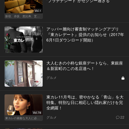
"プラチナシート"がセクシー過ぎる
Vol.1
新宿、赤坂、恵比寿、芝公園、中目黒！都内最強のデートスポット5選
アッパー層向け審査制マッチングアプリ
『東カレデート』提供のお知らせ（2017年
6月1日ダウンロード開始）
大人むきの小粋な銀座デートなら、東銀座
＆新富町のこの名店達へ！
グルメ
東カレ11月号は、密やかなる「青山」を大
特集。特別な日に相応しい隠れ家だけを完
全網羅！
Vol.78
グルメ
22
東カレの素敵な大人に必要なこと