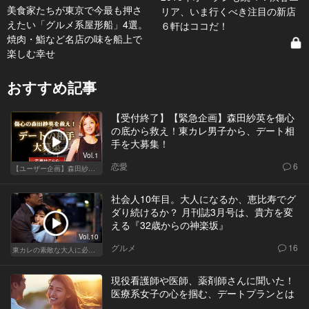
美食家たちが東京で今最も押さ
リア、いま行くべき注目の新店
えたい「グルメ系屋形船」4選。
６軒はココだ！
焼肉・鮨など名店の味を船上で
楽しむ幸せ
おすすめ記事
【受付終了】【緊急企画】森田紗英を傷心
の底から救え！東カレ男子から、デート相
手を大募集！
Vol.1
恋愛
6
【ユーザー企画】森田紗英と本気デート！
社会人10年目。大人になるか、恵比寿でグ
ダり続けるか？ 月刊誌3月号は、貴方を変
える『32歳からの神楽坂』
Vol.10
グルメ
16
東カレの素敵な大人に必要なこと
現役看護師や医師、薬剤師さんに聞いた！
医療系女子の心を掴む、デートプランとは