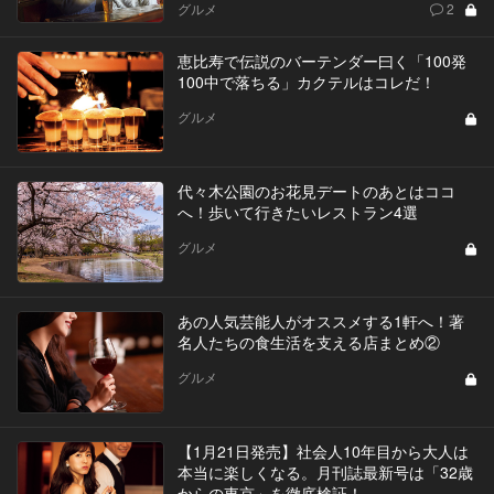
グルメ
2
恵比寿で伝説のバーテンダー曰く「100発
100中で落ちる」カクテルはコレだ！
グルメ
代々木公園のお花見デートのあとはココ
へ！歩いて行きたいレストラン4選
グルメ
あの人気芸能人がオススメする1軒へ！著
名人たちの食生活を支える店まとめ②
グルメ
【1月21日発売】社会人10年目から大人は
本当に楽しくなる。月刊誌最新号は「32歳
からの東京」を徹底検証！