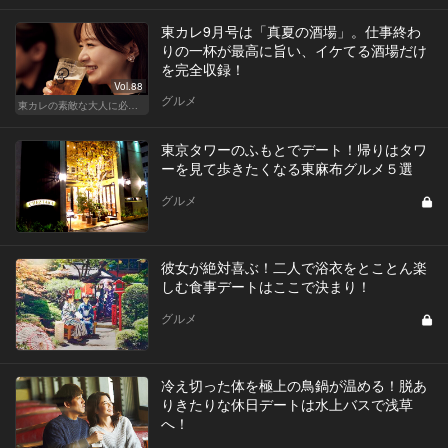
東カレ9月号は「真夏の酒場」。仕事終わ
りの一杯が最高に旨い、イケてる酒場だけ
を完全収録！
Vol.88
グルメ
東カレの素敵な大人に必要なこと
東京タワーのふもとでデート！帰りはタワ
ーを見て歩きたくなる東麻布グルメ５選
グルメ
彼女が絶対喜ぶ！二人で浴衣をとことん楽
しむ食事デートはここで決まり！
グルメ
冷え切った体を極上の鳥鍋が温める！脱あ
りきたりな休日デートは水上バスで浅草
へ！