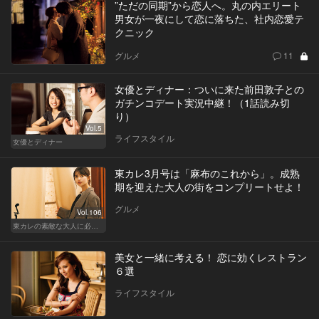
”ただの同期”から恋人へ。丸の内エリート
男女が一夜にして恋に落ちた、社内恋愛テ
クニック
グルメ
11
女優とディナー：ついに来た前田敦子との
ガチンコデート実況中継！（1話読み切
り）
Vol.5
ライフスタイル
女優とディナー
東カレ3月号は「麻布のこれから」。成熟
期を迎えた大人の街をコンプリートせよ！
グルメ
Vol.106
東カレの素敵な大人に必要なこと
美女と一緒に考える！ 恋に効くレストラン
６選
ライフスタイル