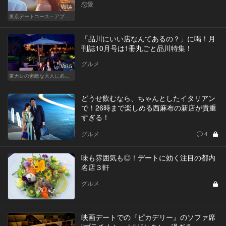
恋愛
Vol.4
東京デートコース～アプリで始まる恋～
「品川にいい店なんてあるの？」に喝！月
刊誌10月号は1冊丸ごと品川特集！
グルメ
Vol.5
東カレの素敵な大人に必要なこと
どうせ飲むなら、ちゃんとしたイタリアン
で！26時まで楽しめる西麻布の新店が貴重
すぎる！
グルメ
4
味も雰囲気も◎！デートに効く注目の都内
名店３軒
グルメ
映画デートでの『ピカデリー』のソファ席