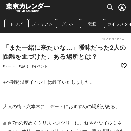
グルメ情報・プレミアムレストラン予約サイト
トップ
プレミアム
グルメ
恋愛
ライフスタ
PR
2019.12.14
「また一緒に来たいな…」曖昧だった2人の
距離を近づけた、ある場所とは？
#デート
#BAR
#イベント
※本期間限定イベントは終了いたしました。
大人の街・六本木に、デートにおすすめの場所がある。
高さ7mの煌めくクリスマスツリーに、鮮やかなイルミネー
ション、オリジナルのクリスマスディナー等が堪能できた