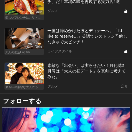
チ」だ！本場の味を再現する実力店4選
グルメ
Vol.2
楽しいフレンチは、リトルパリ・神楽坂で
一度は諦めかけた彼とディナーへ。「I’d
like to reserve…」英語でレストラン予約し
なきゃで大ピンチ！
Vol.5
ライフスタイル
大人の恋活English
素敵な「出会い」は実らせたい！月刊誌2
月号は「大人の初デート」を真剣に考えて
みた。
Vol.21
グルメ
8
東カレの素敵な大人に必要なこと
フォローする