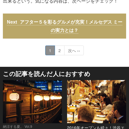
出来るという。気になる内容は、次ページをチェック！
アフター５を彩るグルメが充実！メルセデス ミー
の実力とは？
1
2
次へ ››
この記事を読んだ人におすすめ
納涼する夏。 Vol.9
2016年オープンも続々！渋谷エ