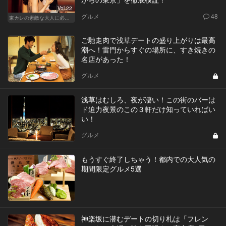
Vol.22
グルメ
48
東カレの素敵な大人に必要なこと
ご馳走肉で浅草デートの盛り上がりは最高
潮へ！雷門からすぐの場所に、すき焼きの
名店があった！
グルメ
浅草はむしろ、夜が凄い！この街のバーは
ド迫力夜景のこの３軒だけ知っていればい
い！
グルメ
もうすぐ終了しちゃう！都内での大人気の
期間限定グルメ5選
神楽坂に潜むデートの切り札は「フレン