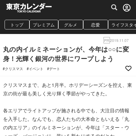
グルメ情報・プレミアムレストラン予約サイト
トップ
プレミアム
グルメ
恋愛
ライフスタ
PR
2019.11.07
丸の内イルミネーションが、今年は○○に変
身！光輝く銀河の世界にワープしよう
#クリスマス
#イベント
#デート
クリスマスまで、あと1月半。ホリデーシーズンを控え、東
京の街が最も美しく光り輝く季節がやってきた。
各エリアでライトアップが施される中でも、大注目の情報
を入手した。なんでも、恋人たちの大本命ともいえる「丸
の内エリア」のイルミネーションが、今年は「スター・ウ
ォーズ」バージョンに、装いを新たにするのだとか。