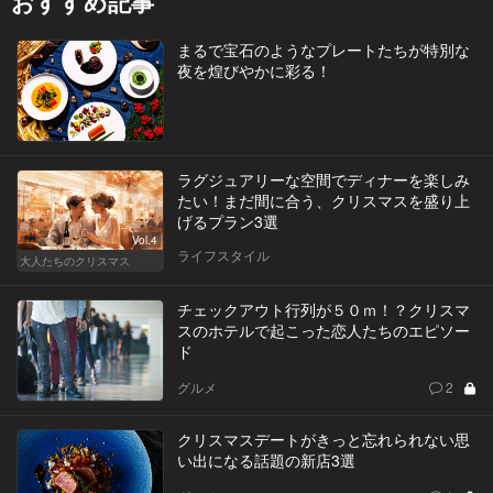
おすすめ記事
まるで宝石のようなプレートたちが特別な
夜を煌びやかに彩る！
ラグジュアリーな空間でディナーを楽しみ
たい！まだ間に合う、クリスマスを盛り上
げるプラン3選
Vol.4
ライフスタイル
大人たちのクリスマス
チェックアウト行列が５０ｍ！？クリスマ
スのホテルで起こった恋人たちのエピソー
ド
グルメ
2
クリスマスデートがきっと忘れられない思
い出になる話題の新店3選