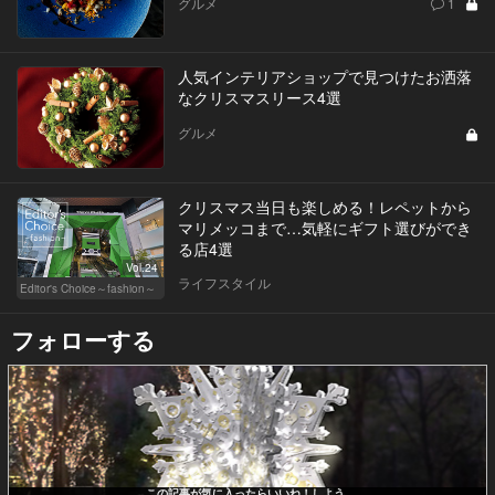
グルメ
1
人気インテリアショップで見つけたお洒落
なクリスマスリース4選
グルメ
クリスマス当日も楽しめる！レペットから
マリメッコまで…気軽にギフト選びができ
る店4選
Vol.24
ライフスタイル
Editor's Choice～fashion～
フォローする
この記事が気に入ったらいいね！しよう