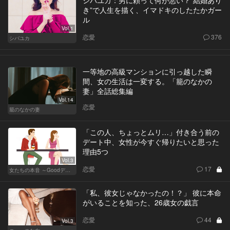
シバユカ：男に頼って何が悪い？“結婚あり
き”で人生を描く、イマドキのしたたかガー
ル
Vol.1
恋愛
376
シバユカ
一等地の高級マンションに引っ越した瞬
間、女の生活は一変する。「籠のなかの
妻」全話総集編
Vol.14
恋愛
籠のなかの妻
「この人、ちょっとムリ…」付き合う前の
デート中、女性が今すぐ帰りたいと思った
理由5つ
Vol.3
恋愛
17
女たちの本音 ～Goodデート／Badデート～
「私、彼女じゃなかったの！？」 彼に本命
がいることを知った、26歳女の戯言
恋愛
44
Vol.3