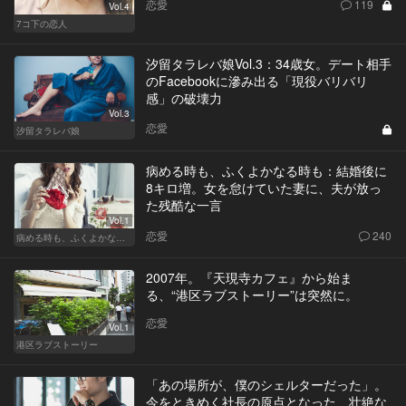
恋愛
119
Vol.4
7コ下の恋人
汐留タラレバ娘Vol.3：34歳女。デート相手
のFacebookに滲み出る「現役バリバリ
感」の破壊力
Vol.3
恋愛
汐留タラレバ娘
病める時も、ふくよかなる時も：結婚後に
8キロ増。女を怠けていた妻に、夫が放っ
た残酷な一言
Vol.1
恋愛
240
病める時も、ふくよかなる時も
2007年。『天現寺カフェ』から始ま
る、“港区ラブストーリー”は突然に。
恋愛
Vol.1
港区ラブストーリー
「あの場所が、僕のシェルターだった」。
今をときめく社長の原点となった、壮絶な