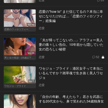
恋愛の"how to" まだ信じてるの？本当に幸
せになりたければ…「恋愛のフィロソフィ
ー」総集編
Vol.10
恋愛
恋愛のフィロソフィー
「夫が帰ってこないの…」アラフォー美人
妻の痛々しい告白。10年前から隠していた
女の恐ろしい秘密
Vol.25
恋愛
52
男と女の怪談～25歳以下閲覧禁止～
ワセジョ・プライド：港区女子って本当に
いるんですか？雑草魂で生き抜く美人ワセ
ジョ
Vol.1
恋愛
ワセジョ・プライド
「自分の年齢、考えたら？」若さを武器に
する20代女から、鼻で笑われた34歳独身女