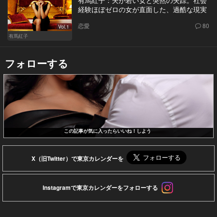
有馬紅子：夫が若い女と突然の失踪。社会
経験ほぼゼロの女が直面した、過酷な現実
恋愛
80
Vol.1
有馬紅子
フォローする
この記事が気に入ったらいいね！しよう
X（旧Twitter）で東京カレンダーを
Instagramで東京カレンダーをフォローする