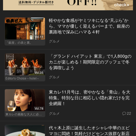
軽やかな食感がヤミツキになる“天ぷら”か
ら、ママが優しく迎えるバーまで。銀座の
裏路地で深みにハマる４軒
Vol.11
グルメ
「銀座」の表と裏。
「グランド ハイアット 東京」で1人800gの
カニが楽しめる！期間限定のブッフェで冬
を満喫しよう
Vol.35
グルメ
Editor's Choice～hotel～
東カレ11月号は、密やかなる「青山」を大
特集。特別な日に相応しい隠れ家だけを完
全網羅！
Vol.78
グルメ
22
東カレの素敵な大人に必要なこと
代々木上原に誕生したオシャレ中華のエビ
マヨに悶絶！気軽だけどセンス抜群な新店