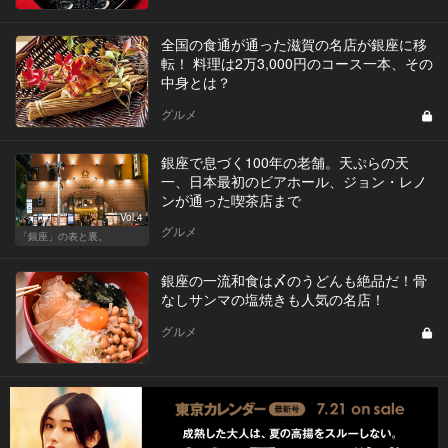
全国の食通が通った滋賀の名店が銀座に移
転！ 料理は2万3,000円のコース一本、その
中身とは？
グルメ
銀座で息づく100年の老舗。天ぷらの天
一、日本最初のビアホール、ジョン・レノ
ンが通った喫茶店まで
Vol.4
グルメ
「銀座」の表と裏。
銀座の一流和食は〆のうどんも絶品だ！骨
なしサンマの塩焼きも人気の名店！
グルメ