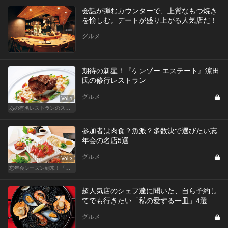
会話が弾むカウンターで、上質なもつ焼き
を愉しむ。デートが盛り上がる人気店だ！
グルメ
期待の新星！『ケンゾー エステート』濵田
氏の修行レストラン
グルメ
Vol.1
あの有名レストランのスタッフが薦める名店 〜ソムリエ 濵田真児（ケンゾー エステート）〜
参加者は肉食？魚派？多数決で選びたい忘
年会の名店5選
グルメ
Vol.3
忘年会シーズン到来！『東カレ』がお店選びをお手伝い！
超人気店のシェフ達に聞いた、自ら予約し
てでも行きたい「私の愛する一皿」4選
グルメ