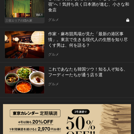
宿”へ！気持ち良く日本酒が進む、小さな和
食店
Vol.1
グルメ
三宿エリアの隠れ家
作家・麻布競馬場が見た「最新の港区事
情」。東京で生きる現代人の生態を知り尽
くす男は、何を語る？
グルメ
これであなたも韓国ツウ！知る人ぞ知る、
フーディーたちが通う店５選
グルメ