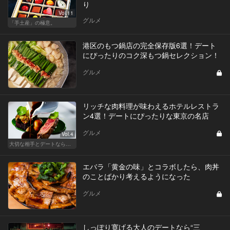
り
Vol.11
グルメ
「手土産」の極意。
港区のもつ鍋店の完全保存版6選！デート
にぴったりのコク深もつ鍋セレクション！
グルメ
リッチな肉料理が味わえるホテルレストラ
ン4選！デートにぴったりな東京の名店
グルメ
Vol.4
大切な相手とデートなら、ホテルのホスピタリティを味わえるリッチなデート
エバラ「黄金の味」とコラボしたら、肉丼
のことばかり考えるようになった
グルメ
しっぽり寛げる大人のデートなら“三