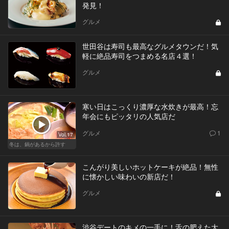
発見！
グルメ
世田谷は寿司も最高なグルメタウンだ！気
軽に絶品寿司をつまめる名店４選！
グルメ
寒い日はこっくり濃厚な水炊きが最高！忘
年会にもピッタリの人気店だ
グルメ
1
Vol.17
冬は、鍋があるから許す
こんがり美しいホットケーキが絶品！無性
に懐かしい味わいの新店だ！
グルメ
渋谷デートのキメの一手に！舌の肥えた大