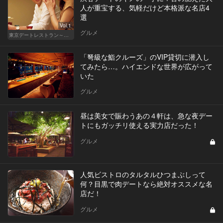
人が重宝する、気軽だけど本格派な名店4
選
Vol.1
グルメ
東京デートレストラン～日常編～
「弩級な鮨クルーズ」のVIP貸切に潜入し
てみたら…。ハイエンドな世界が広がって
いた
グルメ
昼は美女で賑わうあの４軒は、急な夜デー
トにもガッチリ使える実力店だった！
グルメ
人気ビストロのタルタルひつまぶしって
何？目黒で肉デートなら絶対オススメな名
店だ！
グルメ