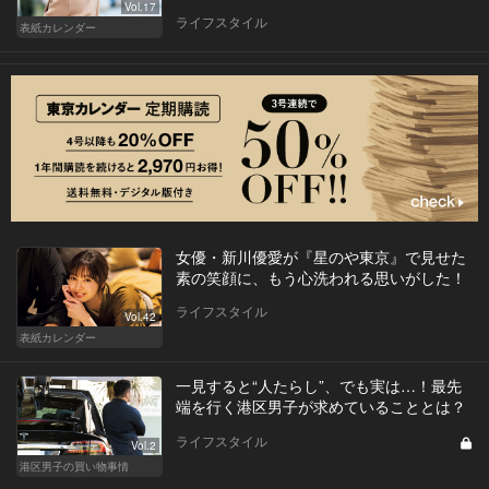
Vol.17
ライフスタイル
表紙カレンダー
女優・新川優愛が『星のや東京』で見せた
素の笑顔に、もう心洗われる思いがした！
ライフスタイル
Vol.42
表紙カレンダー
一見すると“人たらし”、でも実は…！最先
端を行く港区男子が求めていることとは？
ライフスタイル
Vol.2
港区男子の買い物事情