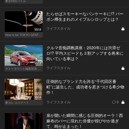
東京23区バトル
たらせばスモーキーなパンケーキに!? バー
ボン樽生まれのメイプルシロップとは？
ライフスタイル
Vol.8
How to be TOKYO GENTS 東京人よ、紳士たれ！
クルマ音痴調教講座：2020年には渋滞ゼ
ロ!? 平均スピードも３割アップする将来に
向いている車は？
Vol.9
ライフスタイル
サトータケシと編集部員 船山の"CAR GENTSへの道"
圧倒的なブランド力を誇る“千代田区番
町”に誕生した、成功者を惹きつける希少物
件！
Vol.4
ライフスタイル
9
東カレ エステート
扉が開いた瞬間に感じる圧倒的オーラ！西
麻布のバーに現れた俳優が煌びやか過ぎ
て、時が止まった！