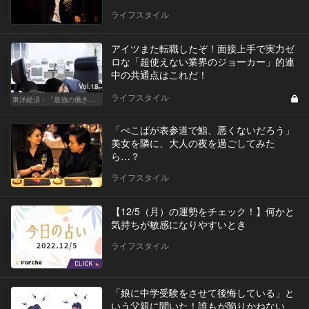
ライフスタイル
アイツまた転職したぞ！面接上手で実力ゼ
ロな「超使えない業界のジョーカー」的連
中の共通点はこれだ！
Vol.18
ライフスタイル
東洋経済：『最強の働き方』『一流の育て方』
「ぺこぱが表参道で鮨、悪くないだろう」
美女を隣に、大人の夜を過ごしてみた
ら…？
ライフスタイル
【12/5（月）の運勢をチェック！】何かと
気持ちが敏感になりやすいとき
ライフスタイル
「娘に中学受験をさせて後悔している」と
いう父親に聞いた！誰もが陥りかねない、