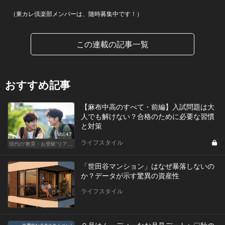
（東カレ倶楽部メンバーは、随時募集中です！）
この連載の記事一覧
おすすめ記事
【麻布中高のすべて・前編】入試問題は大
人でも解けない？合格のために必要な習慣
と対策
Vol.47
ライフスタイル
現代の“教育・お受験”リアルドキュメント
「世田谷マンション」はなぜ暴落しないの
か？データが示す驚異の資産性
ライフスタイル
９月はムーディーなお月見デートへ♡秋の