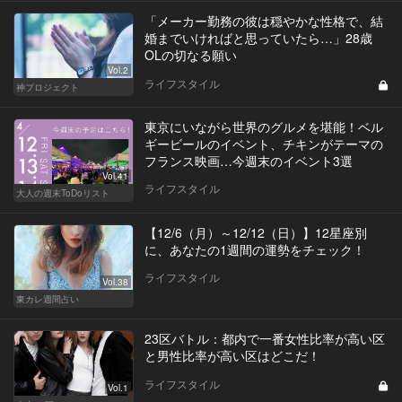
「メーカー勤務の彼は穏やかな性格で、結
婚までいければと思っていたら…」28歳
OLの切なる願い
Vol.2
ライフスタイル
神プロジェクト
東京にいながら世界のグルメを堪能！ベル
ギービールのイベント、チキンがテーマの
フランス映画…今週末のイベント3選
Vol.41
ライフスタイル
大人の週末ToDoリスト
【12/6（月）～12/12（日）】12星座別
に、あなたの1週間の運勢をチェック！
ライフスタイル
Vol.38
東カレ週間占い
23区バトル：都内で一番女性比率が高い区
と男性比率が高い区はどこだ！
ライフスタイル
Vol.1