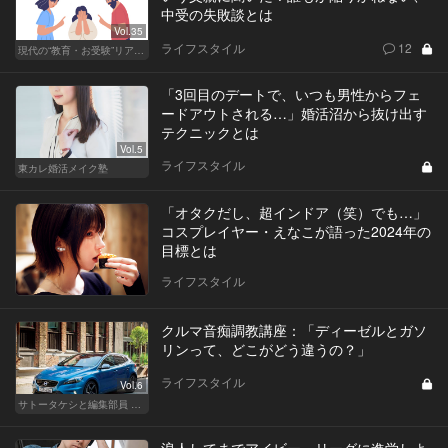
中受の失敗談とは
Vol.35
ライフスタイル
12
現代の“教育・お受験”リアルドキュメント
「3回目のデートで、いつも男性からフェ
ードアウトされる…」婚活沼から抜け出す
テクニックとは
Vol.5
ライフスタイル
東カレ婚活メイク塾
「オタクだし、超インドア（笑）でも…」
コスプレイヤー・えなこが語った2024年の
目標とは
ライフスタイル
クルマ音痴調教講座：「ディーゼルとガソ
リンって、どこがどう違うの？」
ライフスタイル
Vol.6
サトータケシと編集部員 船山の"CAR GENTSへの道"