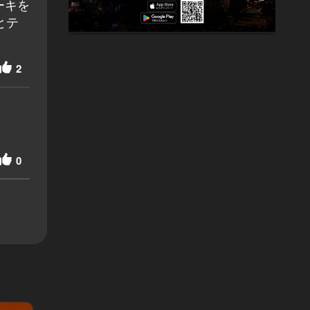
ーキを
とテ
2
0