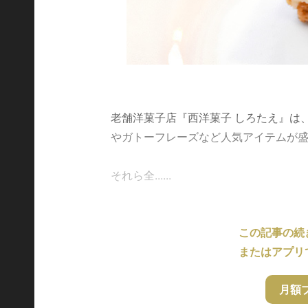
老舗洋菓子店『西洋菓子 しろたえ』は
やガトーフレーズなど人気アイテムが
それら全......
この記事の続
またはアプリ
月額