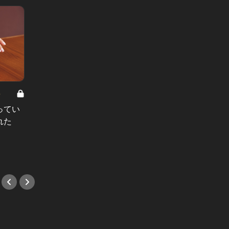
8
男と女の答えあわせ【A】 Vol.308
ってい
結婚願望ゼロだった27歳男性が、交
れた
際2年で突然プロポーズ。彼の心が
変わった“理由”とは
#小説