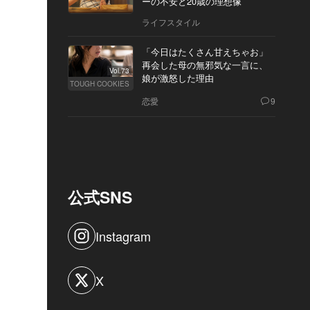
ーの不安と20歳の理想像
ライフスタイル
「今日はたくさん甘えちゃお」
再会した母の無邪気な一言に、
Vol.73
娘が激怒した理由
TOUGH COOKIES
恋愛
9
公式SNS
Instagram
X