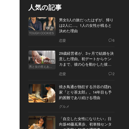
人気の記事
男女3人の旅だったはずが、帰り
は2人に…。1人の女性が残ると
Vol.74
決めた理由
TOUGH COOKIES
恋愛
6
29歳経営者が、3ヶ月で結婚を決
意した理由。初デートからケン
Vol.323
カまで、彼の心を動かした彼女
男と女の答えあわせ【Q】
の態度とは
恋愛
2
焼き鳥通が熱狂する渋谷の隠れ
家『とり茶太郎』。14年目も予
約困難であり続ける理由
グルメ
「自立した女性になりたい」日
向坂46藤嶌果歩、初単独センタ