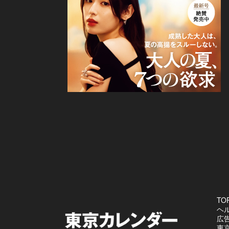
TO
ヘ
広
東