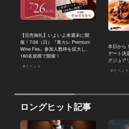
【完売御礼】いよいよ来週末に開
催！7/26（日）『東カレ Premium
本日から
Wine Fes』参加人数枠を拡大し、
デート決
180名規模で開催！
グジュア
#イベント
#イベント
ロングヒット記事