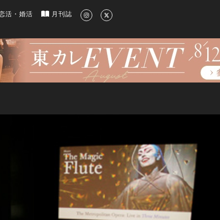
新のグルメ、洗練されたライフスタイル情報
恋活・婚活
月刊誌