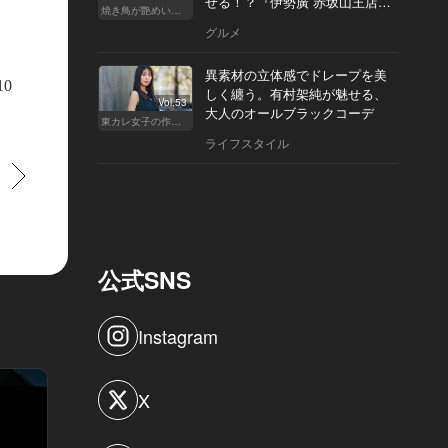
せる！？『伊勢廣 赤坂山王店』
焼き鳥が艶めいてきた
へ
グルメ
ers／Metropolitan Opera
異素材の立体感でドレープを美
10
しく纏う。有村架純が魅せる、
Vol.53
大人のオールブラックコーデ
東カレ女子の作り方
ライフスタイル
すすむ
公式SNS
Instagram
X