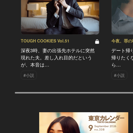
TOUGH COOKIES Vol.51
今夜、罪の味を
深夜3時、妻の出張先ホテルに突然
デート帰
現れた夫。差し入れ目的だという
帰りたく
が、本音は…
ら…
#小説
#小説