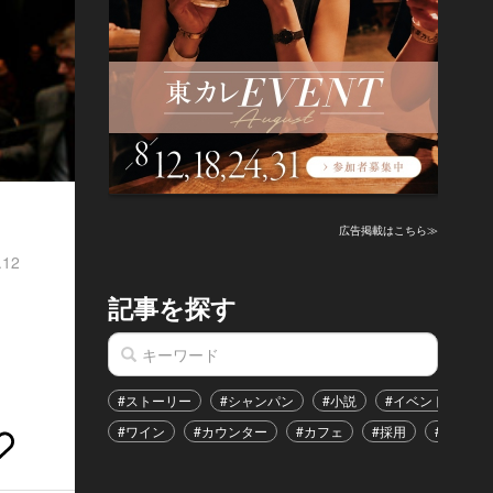
広告掲載はこちら≫
.12
記事を探す
#ストーリー
#シャンパン
#小説
#イベント
#
#ワイン
#カウンター
#カフェ
#採用
#恋愛