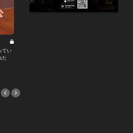
8
男と女の答えあわせ【A】 Vol.308
ってい
結婚願望ゼロだった27歳男性が、交
れた
際2年で突然プロポーズ。彼の心が
変わった“理由”とは
#小説