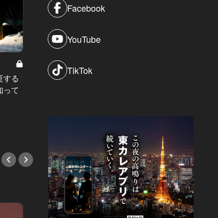
Facebook
YouTube
大人の週末
約10,
TikTok
神宮外
証する
Thanks Mama！今年こそは連れて行
展…。
知って
く！母とふたりで楽しめる都内厳選
#イベ
5店
#イベント