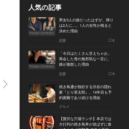
人気の記事
男女3人の旅だったはずが、帰り
は2人に…。1人の女性が残ると
Vol.74
決めた理由
TOUGH COOKIES
恋愛
6
「今日はたくさん甘えちゃお」
再会した母の無邪気な一言に、
Vol.73
娘が激怒した理由
TOUGH COOKIES
恋愛
9
すすむ
焼き鳥通が熱狂する渋谷の隠れ
家『とり茶太郎』。14年目も予
約困難であり続ける理由
グルメ
【贅沢な穴場ランチ】本店では
大行列の焼き鳥丼が並ばずに食
Vol.7