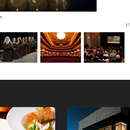
ra
©Vincent Pet
1/