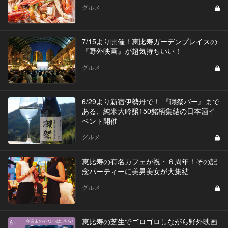
グルメ
7/15より開催！恵比寿ガーデンプレイスの
『野外映画』が超気持ちいい！
グルメ
6/29より新宿伊勢丹で！ 『獺祭バー』まで
ある、純米大吟醸150銘柄集結の日本酒イ
ベント開催
グルメ
恵比寿の有名カフェが祝・６周年！その記
念パーティーに美男美女が大集結
グルメ
恵比寿の芝生でゴロゴロしながら野外映画