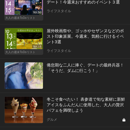
デート！今週末おすすめのイベント３選
ライフスタイル
Vol.50
大人の週末ToDoリスト
屋外映画祭や、ゴッホやセザンヌなどのポ
スト印象派展。今週末、気軽に行けるイベ
ント3選
Vol.15
ライフスタイル
大人の週末ToDoリスト
倦怠期な二人に捧ぐ、デートの最終兵器！
「そうだ、ダムに行こう！」
冬こそ食べたい！ 表参道で旬な素材に新鮮
アイスをふんだんに使用した、大人の贅沢
パフェを満喫しよう
グルメ