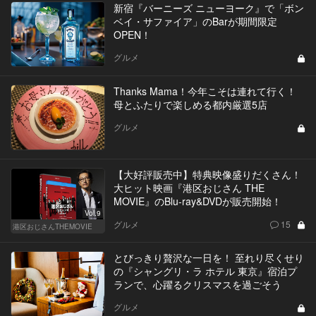
新宿『バーニーズ ニューヨーク』で「ボン
ベイ・サファイア」のBarが期間限定
OPEN！
グルメ
Thanks Mama！今年こそは連れて行く！
母とふたりで楽しめる都内厳選5店
グルメ
【大好評販売中】特典映像盛りだくさん！
大ヒット映画『港区おじさん THE
MOVIE』のBlu-ray&DVDが販売開始！
Vol.9
グルメ
15
港区おじさんTHEMOVIE
とびっきり贅沢な一日を！ 至れり尽くせり
の『シャングリ・ラ ホテル 東京』宿泊プ
ランで、心躍るクリスマスを過ごそう
グルメ