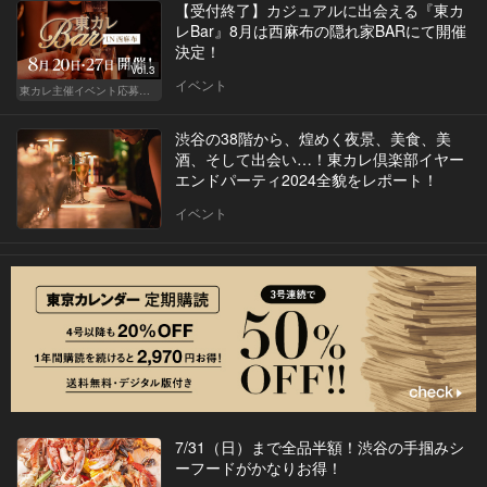
【受付終了】カジュアルに出会える『東カ
レBar』8月は西麻布の隠れ家BARにて開催
決定！
Vol.3
イベント
東カレ主催イベント応募詳細記事一覧
渋谷の38階から、煌めく夜景、美食、美
酒、そして出会い…！東カレ倶楽部イヤー
エンドパーティ2024全貌をレポート！
イベント
7/31（日）まで全品半額！渋谷の手掴みシ
ーフードがかなりお得！