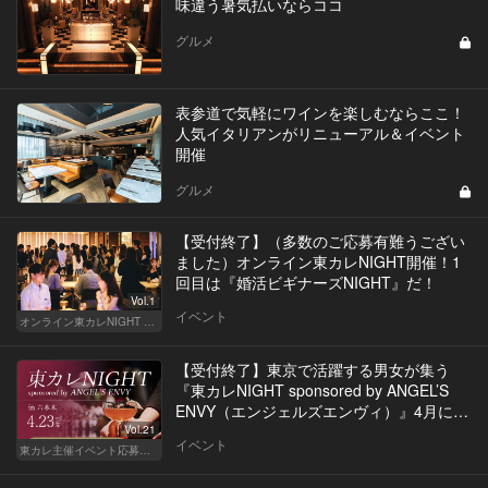
味違う暑気払いならココ
グルメ
表参道で気軽にワインを楽しむならここ！
人気イタリアンがリニューアル＆イベント
開催
グルメ
【受付終了】（多数のご応募有難うござい
ました）オンライン東カレNIGHT開催！1
回目は『婚活ビギナーズNIGHT』だ！
Vol.1
イベント
オンライン東カレNIGHT イベント募集
【受付終了】東京で活躍する男女が集う
『東カレNIGHT sponsored by ANGEL’S
ENVY（エンジェルズエンヴィ）』4月に開
催決定！
Vol.21
イベント
東カレ主催イベント応募詳細記事一覧