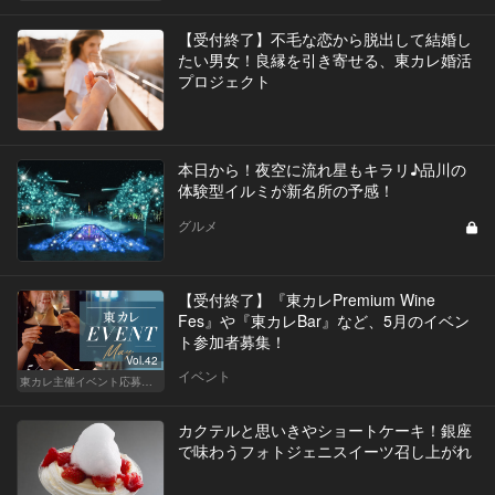
【受付終了】不毛な恋から脱出して結婚し
たい男女！良縁を引き寄せる、東カレ婚活
プロジェクト
本日から！夜空に流れ星もキラリ♪品川の
体験型イルミが新名所の予感！
グルメ
【受付終了】『東カレPremium Wine
Fes』や『東カレBar』など、5月のイベン
ト参加者募集！
Vol.42
イベント
東カレ主催イベント応募詳細記事一覧
カクテルと思いきやショートケーキ！銀座
で味わうフォトジェニスイーツ召し上がれ