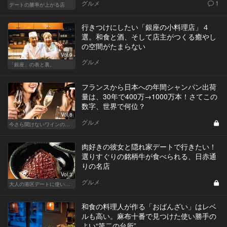
グルメ
1
デートの勝率が上がる店
行きつけにしたい「銀座の小料理店」４
選。和食と酒、そして店主がつくる癒やし
の空間がたまらない
Vol.9
グルメ
「銀座」の表と裏。
フランスから日本への年間シャンパン出荷
量は、30年で400万→1000万本！さてこの
数字、世界で何位？
Vol.8
グルメ
今さら聞けないワインの基礎知識
肉好きの彼女と隠れ家デートで行きたい！
選りすぐりの銘柄牛が食べられる、日赤通
りの名店
Vol.3
グルメ
大人の港区デートに使いたい、秘密の隠れ家
和食の料理人が作る「おばんざい」はレベ
ルも高い。麻布十番で見つけた使い勝手の
よい“第二の台所”