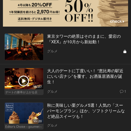
東京タワーの絶景はそのままに、愛宕の
『XEX』が10月から新始動！
グルメ
大人のデートに丁度いい！ “恵比寿の駅近
にいい店ナシ”を覆す、お洒落居酒屋が誕
生！
Vol.27
グルメ
1
デートの勝率が上がる店
秋に美味しい栗グルメ5選！人気の「スー
パーモンブラン」ほか、ソフトクリームな
ど絶品スイーツも！
Vol.20
グルメ
Editor's Choice～gourmet～