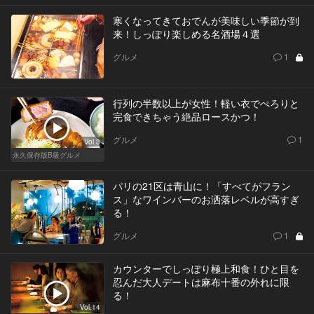
寒くなってきておでんが美味しい季節が到
来！しっぽり楽しめる名酒場４選
グルメ
1
行列の半数以上が女性！軽い衣でぺろりと
完食できちゃう絶品ロースかつ！
グルメ
1
Vol.3
永久保存版B級グルメ
パリの21区は青山に！「すべてがフラン
ス」なワインバーのお洒落レベルが高すぎ
る！
グルメ
1
カウンターでしっぽり極上和食！ひと目を
忍んだ大人デートは麻布十番の外れに限
る！
Vol.14