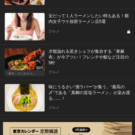
女だって１人ラーメンしたい時もある！都
内女子ウケ抜群ラーメン店5選
グルメ
才能溢れる若きシェフが集合する「東麻
布」が今アツい！フレンチや鮨など注目の
5軒
Vol.5
グルメ
「麻布」のこれから。
味にうるさい“酒ラバー”が集う。“最高の
〆”である「真鯛の旨塩ラーメン」が染み渡
る……！
グルメ