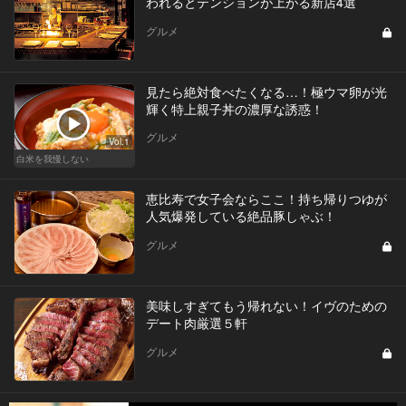
われるとテンションが上がる新店4選
グルメ
見たら絶対食べたくなる…！極ウマ卵が光
輝く特上親子丼の濃厚な誘惑！
グルメ
Vol.1
白米を我慢しない
恵比寿で女子会ならここ！持ち帰りつゆが
人気爆発している絶品豚しゃぶ！
グルメ
美味しすぎてもう帰れない！イヴのための
デート肉厳選５軒
グルメ