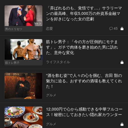
「弄ばれるのも、覚悟です…」サラリーマ
ンの最高峰、年収5,000万の外資系金融マ
ンを好きになった女の悲劇
Vol.3
恋愛
45
男のトリセツ
筋トレ男子：「今の方が圧倒的にモテま
す」。ガチで肉体を磨き始めた男に訪れ
た、意外な変化
Vol.1
ライフスタイル
筋トレ男子
“酒を飲む姿”で人々の心を掴む、吉田 類の
魅力に迫る。おすすめの酒場も教えてくれ
た！
グルメ
12,000円で心から感動できる中華フルコー
ス！秘密にしておきたい隠れ家カウンター
グルメ