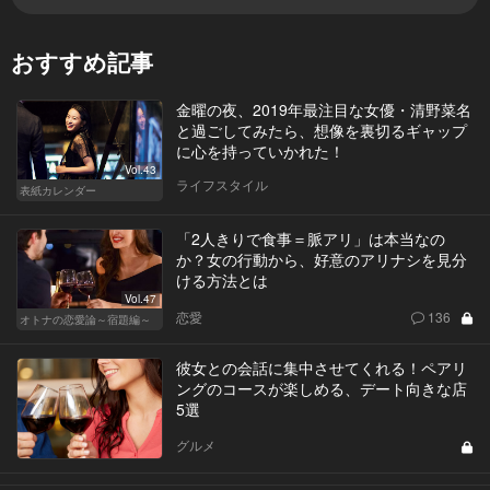
おすすめ記事
金曜の夜、2019年最注目な女優・清野菜名
と過ごしてみたら、想像を裏切るギャップ
に心を持っていかれた！
Vol.43
ライフスタイル
表紙カレンダー
「2人きりで食事＝脈アリ」は本当なの
か？女の行動から、好意のアリナシを見分
ける方法とは
Vol.47
恋愛
136
オトナの恋愛論～宿題編～
彼女との会話に集中させてくれる！ペアリ
ングのコースが楽しめる、デート向きな店
5選
グルメ