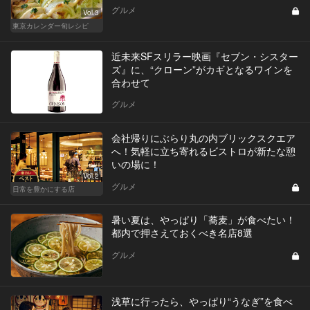
グルメ
Vol.3
東京カレンダー旬レシピ
近未来SFスリラー映画『セブン・シスター
ズ』に、“クローン”がカギとなるワインを
合わせて
グルメ
会社帰りにぶらり丸の内ブリックスクエア
へ！気軽に立ち寄れるビストロが新たな憩
いの場に！
Vol.2
グルメ
日常を豊かにする店
暑い夏は、やっぱり「蕎麦」が食べたい！
都内で押さえておくべき名店8選
グルメ
浅草に行ったら、やっぱり“うなぎ”を食べ