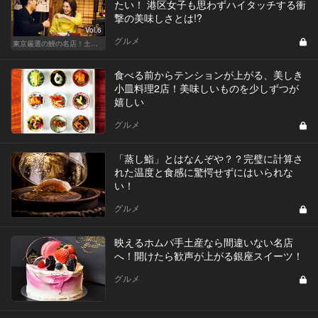
たい！ 港区女子も思わずハイタッチする衝
撃の美味しさとは!?
Vol.6
グルメ
東京厳選の鰻の名店！土用の丑の日じゃなくても行きたい
食べる前からテンションが上がる、美しき
小皿料理2店！美味しいものを少しずつが
嬉しい
グルメ
「蒸し鮨」とはなんぞや？？完璧に計算さ
れた温度と食感に驚愕せずにはいられな
い！
グルメ
映えるホムパ手土産なら間違いない名店
へ！開けたら歓声が上がる銀座スイーツ！
グルメ