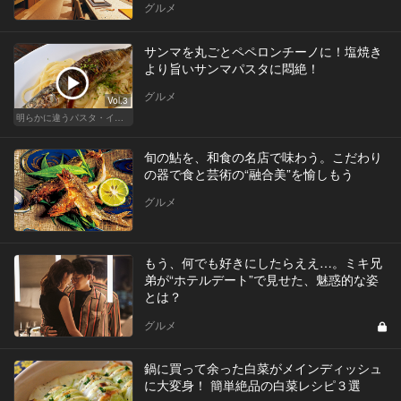
グルメ
サンマを丸ごとペペロンチーノに！塩焼き
より旨いサンマパスタに悶絶！
グルメ
Vol.3
明らかに違うパスタ・イタリアン
旬の鮎を、和食の名店で味わう。こだわり
の器で食と芸術の“融合美”を愉しもう
グルメ
もう、何でも好きにしたらええ…。ミキ兄
弟が“ホテルデート”で見せた、魅惑的な姿
とは？
グルメ
鍋に買って余った白菜がメインディッシュ
に大変身！ 簡単絶品の白菜レシピ３選