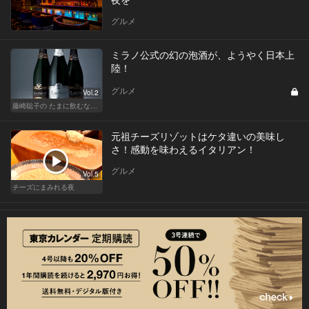
グルメ
ミラノ公式の幻の泡酒が、ようやく日本上
陸！
グルメ
Vol.2
藤崎聡子の たまに飲むなら、こんな泡
元祖チーズリゾットはケタ違いの美味し
さ！感動を味わえるイタリアン！
グルメ
Vol.5
チーズにまみれる夜