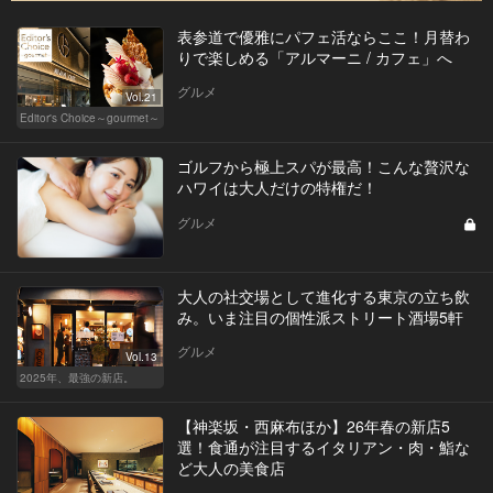
表参道で優雅にパフェ活ならここ！月替わ
りで楽しめる「アルマーニ / カフェ」へ
グルメ
Vol.21
Editor's Choice～gourmet～
ゴルフから極上スパが最高！こんな贅沢な
ハワイは大人だけの特権だ！
グルメ
大人の社交場として進化する東京の立ち飲
み。いま注目の個性派ストリート酒場5軒
グルメ
Vol.13
2025年、最強の新店。
【神楽坂・西麻布ほか】26年春の新店5
選！食通が注目するイタリアン・肉・鮨な
ど大人の美食店