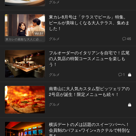
グルメ
東カレ8月号は「テラスでビール」特集。
ビールが美味しくなる大人テラス、集めま
した！
Vol.51
グルメ
46
東カレの素敵な大人に必要なこと
フルオーダーのイタリアンを自宅で！広尾
の人気店の特製コースメニューを楽しも
う！
グルメ
1
南青山に大人気カスタム型ピッツェリアの
2号店が誕生！限定メニューも続々！
グルメ
横浜デートの〆は話題のスイーツバーへ！
会員制のパフェ×ワイン×カクテルで特別な
夜を