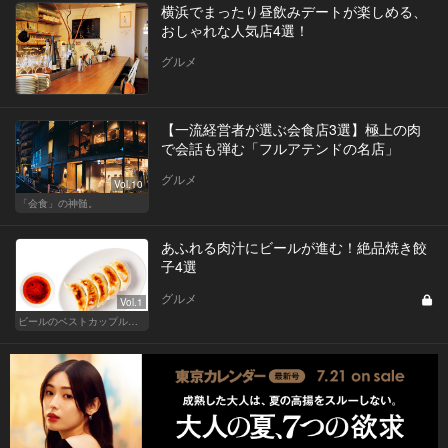
横浜でまったり昼飲みデートが楽しめる、
おしゃれな人気店4選！
グルメ
【一流経営者が選ぶ会食店3選】極上の肉
で会話も弾む「フルアテンドの名店」
グルメ
Vol.10
「会食」の神髄。
あふれる肉汁にビールが進む！絶品焼き餃
子4選
グルメ
Vol.1
ビールのベストカップル、餃子特集