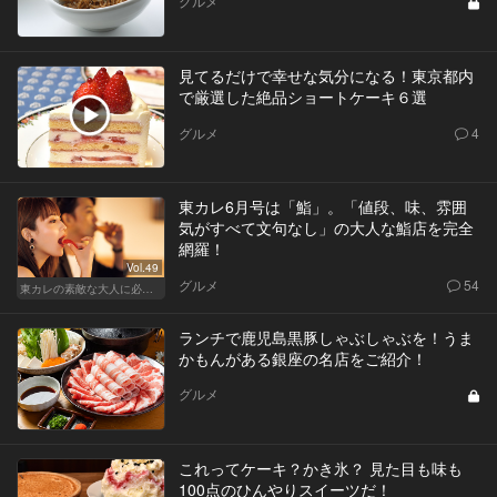
グルメ
見てるだけで幸せな気分になる！東京都内
で厳選した絶品ショートケーキ６選
グルメ
4
東カレ6月号は「鮨」。「値段、味、雰囲
気がすべて文句なし」の大人な鮨店を完全
網羅！
Vol.49
グルメ
54
東カレの素敵な大人に必要なこと
ランチで鹿児島黒豚しゃぶしゃぶを！うま
かもんがある銀座の名店をご紹介！
グルメ
これってケーキ？かき氷？ 見た目も味も
100点のひんやりスイーツだ！