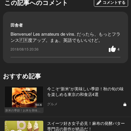
この記事へのコメント
コメントする
田舎者
Bienvenue! Les amateurs de vins. だったら、もっとフラ
ンス🇫🇷度アップ。まぁ、英語でもいいけど。
2018/08/15 20:36
4
おすすめ記事
今こそ“新米”が美味しい季節！秋の旬の味
を楽しめる東京の和食店4選
グルメ
Vol.6
新米の季節！お米を美味しく味わえる和食店
スイーツ好き女子必見！麻布の発酵バター
専門店の新作が絶品だ！