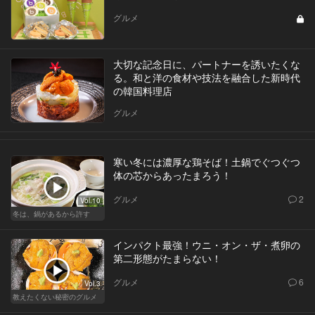
グルメ
大切な記念日に、パートナーを誘いたくな
る。和と洋の食材や技法を融合した新時代
の韓国料理店
グルメ
寒い冬には濃厚な鶏そば！土鍋でぐつぐつ
体の芯からあったまろう！
グルメ
2
Vol.10
冬は、鍋があるから許す
インパクト最強！ウニ・オン・ザ・煮卵の
第二形態がたまらない！
グルメ
6
Vol.3
教えたくない秘密のグルメ