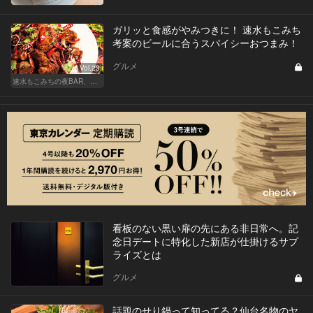
ガリッと食感がやみつきに！ 速水もこみち
考案のビールに合うスパイシーおつまみ！
グルメ
Vol.23
速水もこみちの夜BAR、夜メシ、夜レシピ
看板のない黒い扉の先にある非日常へ。記
念日デートに特化した新店が仕掛けるサプ
ライズとは
グルメ
話題のせり鍋って知ってる？仙台名物のヤ