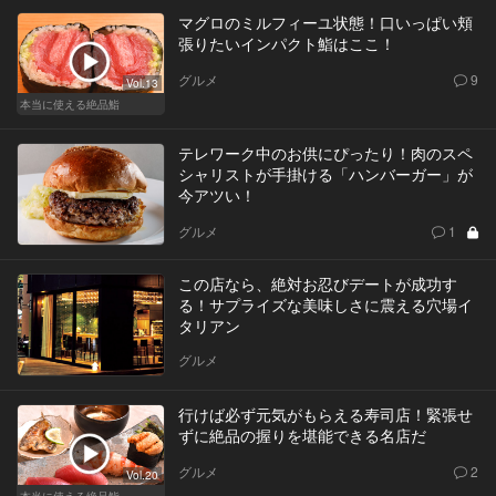
マグロのミルフィーユ状態！口いっぱい頬
張りたいインパクト鮨はここ！
グルメ
9
Vol.13
本当に使える絶品鮨
テレワーク中のお供にぴったり！肉のスペ
シャリストが手掛ける「ハンバーガー」が
今アツい！
グルメ
1
この店なら、絶対お忍びデートが成功す
る！サプライズな美味しさに震える穴場イ
タリアン
グルメ
行けば必ず元気がもらえる寿司店！緊張せ
ずに絶品の握りを堪能できる名店だ
グルメ
2
Vol.20
本当に使える絶品鮨