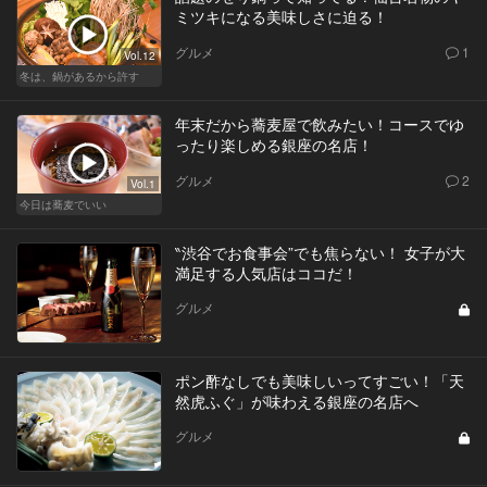
ミツキになる美味しさに迫る！
グルメ
1
Vol.12
冬は、鍋があるから許す
年末だから蕎麦屋で飲みたい！コースでゆ
ったり楽しめる銀座の名店！
グルメ
2
Vol.1
今日は蕎麦でいい
‶渋谷でお食事会”でも焦らない！ 女子が大
満足する人気店はココだ！
グルメ
ポン酢なしでも美味しいってすごい！「天
然虎ふぐ」が味わえる銀座の名店へ
グルメ