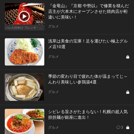
『金竜山』『京都 中勢以』で修業を積んだ
店主が六本木にオープンさせた焼肉店が桁
違いに美味い！
Vol.5
グルメ
ハレの日向け フレンチ・高級店
浅草は美食の宝庫！足を運びたい極上グル
メ店10選
グルメ
季節の変わり目で疲れた体が温まってじ～
んわり美味しい参鶏湯4選
グルメ
シビレる旨さがたまらない！札幌の超人気
担担麺が銀座に進出！
グルメ
3