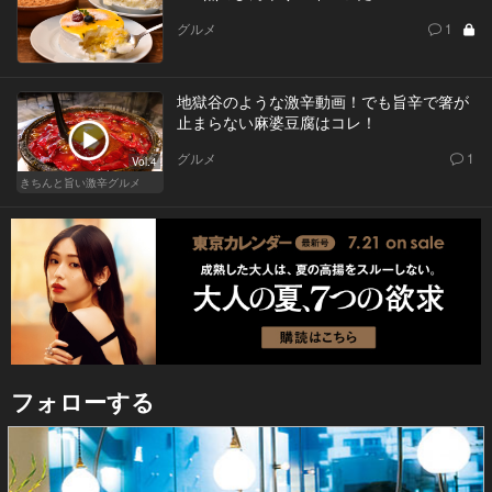
グルメ
1
地獄谷のような激辛動画！でも旨辛で箸が
止まらない麻婆豆腐はコレ！
グルメ
1
Vol.4
きちんと旨い激辛グルメ
フォローする