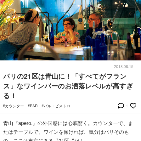
2018.08.15
パリの21区は青山に！「すべてがフラン
ス」なワインバーのお洒落レベルが高すぎ
る！
#カウンター
#BAR
#バル・ビストロ
1
青山『apero.』の外国感には心底驚く。カウンターで、ま
たはテーブルで。ワインを傾ければ、気分はパリそのも
の。ここは東京にある〝21区〞だ！