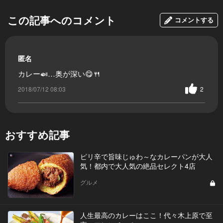
この記事へのコメント
コメントする
匿名
カレー🍛…奥が深い😋🍴
2018/07/12 08:03
2
おすすめ記事
ピリ辛で旨味じゅわ～なカレーパンが大人
気！都内で大人気の絶品セレクト4店
グルメ
人生最高のカレーはここ！代々木上原で至