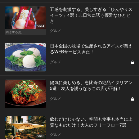
五感を刺激する、美しすぎる「ひんやりス
イーツ」4選！非日常に誘う優雅なひとと
き
Vol.4
グルメ
納涼する夏。
日本全国の牧場で生産されるアイスが買え
るWEBサービスきた！
グルメ
陽気に楽しめる、恵比寿の絶品イタリアン
5選！友人を誘うならこの店が正解！
グルメ
飲むだけじゃない、空間も食事も本当に上
質なものだけ！大人のフリーフロー7選
グルメ
Vol.5