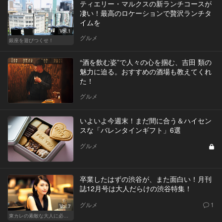
ティエリー・マルクスの新ランチコースが
凄い！最高のロケーションで贅沢ランチタ
イムを
Vol.1
グルメ
銀座を遊びつくせ！
“酒を飲む姿”で人々の心を掴む、吉田 類の
魅力に迫る。おすすめの酒場も教えてくれ
た！
グルメ
いよいよ今週末！まだ間に合う＆ハイセン
スな「バレンタインギフト」6選
グルメ
卒業したはずの渋谷が、また面白い！月刊
誌12月号は大人だらけの渋谷特集！
グルメ
1
Vol.7
東カレの素敵な大人に必要なこと