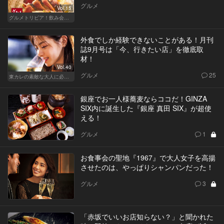
グルメ
Vol.15
グルメトリビア！飲み会やデートで会話のネタになるQ＆A
外食でしか経験できないことがある！月刊
誌9月号は「今、行きたい店」を徹底取
材！
Vol.40
グルメ
25
東カレの素敵な大人に必要なこと
銀座でお一人様蕎麦ならココだ！GINZA
SIX内に誕生した『銀座 真田 SIX』が超使
える！
グルメ
1
お食事会の聖地『1967』で大人女子を高揚
させたのは、やっぱりシャンパンだった！
グルメ
3
「赤坂でいいお店知らない？」と聞かれた