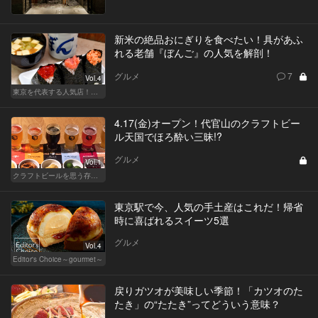
新米の絶品おにぎりを食べたい！具があふ
れる老舗『ぼんご』の人気を解剖！
グルメ
7
Vol.4
東京を代表する人気店！ほかほか絶品おにぎり
4.17(金)オープン！代官山のクラフトビー
ル天国でほろ酔い三昧!?
グルメ
Vol.1
クラフトビールを思う存分レッツ飲み比べ！
東京駅で今、人気の手土産はこれだ！帰省
時に喜ばれるスイーツ5選
グルメ
Vol.4
Editor's Choice～gourmet～
戻りガツオが美味しい季節！「カツオのた
たき」の“たたき”ってどういう意味？