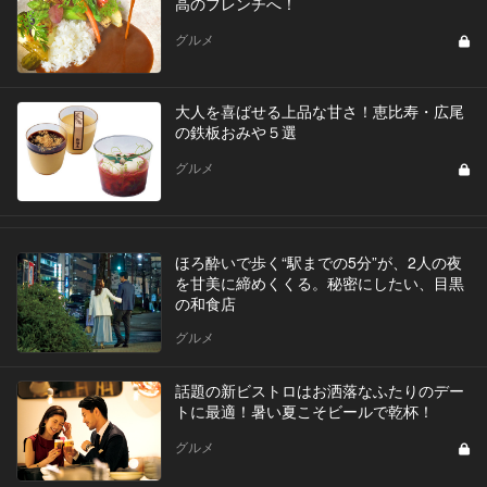
高のフレンチへ！
グルメ
大人を喜ばせる上品な甘さ！恵比寿・広尾
の鉄板おみや５選
グルメ
ほろ酔いで歩く“駅までの5分”が、2人の夜
を甘美に締めくくる。秘密にしたい、目黒
の和食店
グルメ
話題の新ビストロはお洒落なふたりのデー
トに最適！暑い夏こそビールで乾杯！
グルメ