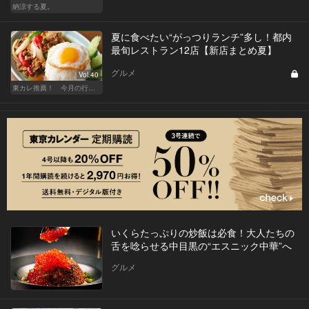
納涼する夏。
夏に食べたい“がっつりランチ”多し！都内
最旬レストラン12店【新店まとめ夏】
グルメ
Vol.40
東カレ推薦！ 今月の行くべき店
いくらたっぷりの炒飯は必食！大人たちの
舌を唸らせる中目黒の“エスニック中華”へ
グルメ