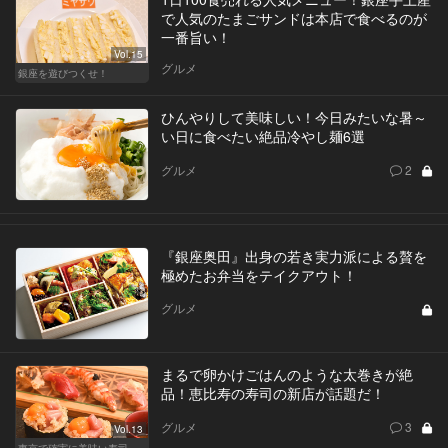
で人気のたまごサンドは本店で食べるのが
一番旨い！
Vol.15
グルメ
銀座を遊びつくせ！
ひんやりして美味しい！今日みたいな暑～
い日に食べたい絶品冷やし麺6選
グルメ
2
『銀座奥田』出身の若き実力派による贅を
極めたお弁当をテイクアウト！
グルメ
まるで卵かけごはんのような太巻きが絶
品！恵比寿の寿司の新店が話題だ！
グルメ
3
Vol.13