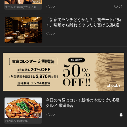
Vol.49
グルメ
54
東カレの素敵な大人に必要なこと
「新宿でランチどうかな？」初デートに効
く、喧騒から離れてゆったり寛げる店4選
グルメ
今日のお昼はコレ！新橋の本気で旨いB級
グルメ 厳選6品
グルメ
Vol.4
お洒落な新橋特集