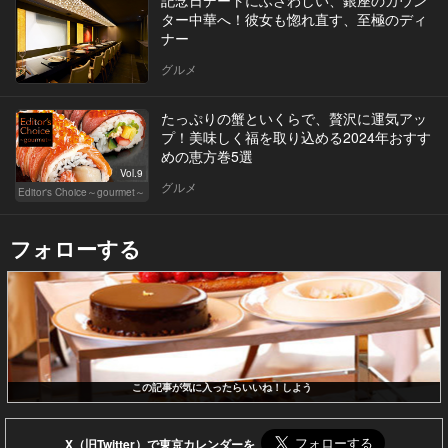
ター中華へ！彼女も惚れ直す、至極のディ
ナー
グルメ
たっぷりの蟹といくらで、贅沢に運気アッ
プ！美味しく福を取り込める2024年おすす
めの恵方巻5選
Vol.9
グルメ
Editor's Choice～gourmet～
フォローする
この記事が気に入ったらいいね！しよう
X（旧Twitter）で東京カレンダーを