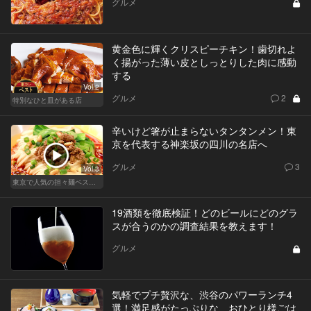
グルメ
黄金色に輝くクリスピーチキン！歯切れよ
く揚がった薄い皮としっとりした肉に感動
する
Vol.2
グルメ
2
特別なひと皿がある店
辛いけど箸が止まらないタンタンメン！東
京を代表する神楽坂の四川の名店へ
グルメ
3
Vol.3
東京で人気の担々麺ベストセレクション！
19酒類を徹底検証！どのビールにどのグラ
スが合うのかの調査結果を教えます！
グルメ
気軽でプチ贅沢な、渋谷のパワーランチ4
選！満足感がたっぷりな、おひとり様ごは