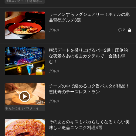
神楽坂のとっておき鮨は、ふたりだけの秘密
ラーメンすらラグジュアリー！ホテルの絶
品背徳グルメ3選
グルメ
2
横浜デートを盛り上げるバー2選！圧倒的
な夜景＆あの名曲カクテルで、会話も弾
む！
グルメ
チーズの中で絡めるコク旨パスタが絶品！
恵比寿のチーズレストラン！
グルメ
Vol.4
明らかに違うパスタ・イタリアン
そのあとのキスもバカらしくなるくらい美
味しい絶品ニンニク料理4選