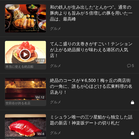
和の鉄人が生み出した“とんかつ”。通常の
豚肉よりも旨みが５倍増しの豚を用いた一
品は、最高峰
グルメ
てんこ盛りの太巻きがすごい！テンション
が上がる絶品握りが味わえる港区の人気
店！
Vol.18
グルメ
5
本当に使える絶品鮨
絶品のコースが￥6,500！梅ヶ丘の商店街
の一角に、誰もが心ほどける広東料理の名
店あり！
Vol.12
グルメ
世田谷が誇る名店
ミシュラン唯一の三ツ星鮨から独立した話
題の新店！神楽坂デートの切り札だ
グルメ
Vol.6