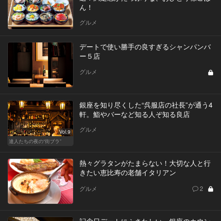
ん！
グルメ
デートで使い勝手の良すぎるシャンパンバ
ー５店
グルメ
銀座を知り尽くした“呉服店の社長”が通う4
軒。鮨やバーなど知る人ぞ知る良店
グルメ
Vol.9
達人たちの夜の“街ブラ”
熱々グラタンがたまらない！大切な人と行
きたい恵比寿の老舗イタリアン
グルメ
2
記念日デートにふさわしい、銀座のカウン