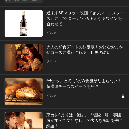
東京で確実に美味い寿司はここだ！
近未来SFスリラー映画『セブン・シスター
ズ』に、“クローン”がカギとなるワインを
合わせて
グルメ
大人の和食デートの決定版！お得なおまか
せコースに満たされる、目黒の名店
グルメ
“サクッ、とろっ”のW食感がたまらない！
超濃厚チーズスイーツを発見
グルメ
東カレ6月号は「鮨」。「値段、味、雰囲
気がすべて文句なし」の大人な鮨店を完全
網羅！