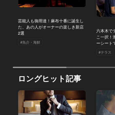
芸能人も御用達！麻布十番に誕生し
た、あの人がオーナーの楽しき新店
六本木で
2選
こ一択！
#魚介・海鮮
ーシート
#テラス
ロングヒット記事