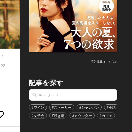
る！
広告掲載はこちら≫
.22
記事を探す
#ワイン
#ストーリー
#シャンパン
#小説
#家
#女子会
#焼き鳥
#カウンター
#カフェ
#イベ