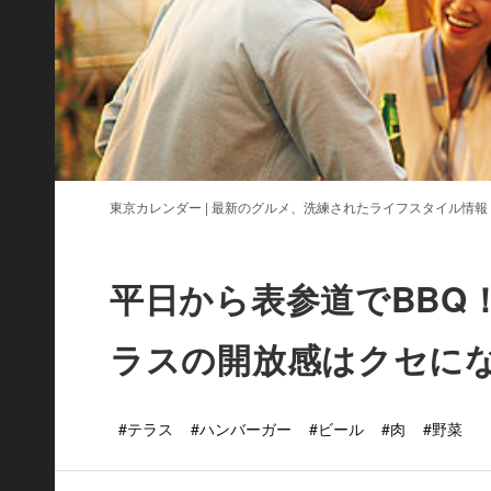
東京カレンダー | 最新のグルメ、洗練されたライフスタイル情報
平日から表参道でBBQ
ラスの開放感はクセに
#テラス
#ハンバーガー
#ビール
#肉
#野菜