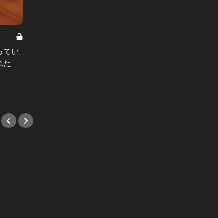
8
男と女の答えあわせ【A】 Vol.308
ってい
結婚願望ゼロだった27歳男性が、交
れた
際2年で突然プロポーズ。彼の心が
変わった“理由”とは
#小説