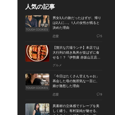
人気の記事
男女3人の旅だったはずが、帰り
は2人に…。1人の女性が残ると
Vol.74
決めた理由
TOUGH COOKIES
恋愛
5
【贅沢な穴場ランチ】本店では
大行列の焼き鳥丼が並ばずに食
せる！？『伊勢廣 赤坂山王店』
へ
グルメ
「今日はたくさん甘えちゃお」
再会した母の無邪気な一言に、
Vol.73
娘が激怒した理由
TOUGH COOKIES
恋愛
9
異素材の立体感でドレープを美
しく纏う。有村架純が魅せる、
Vol.53