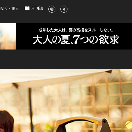
新のグルメ、洗練されたライフスタイル情報
恋活・婚活
月刊誌