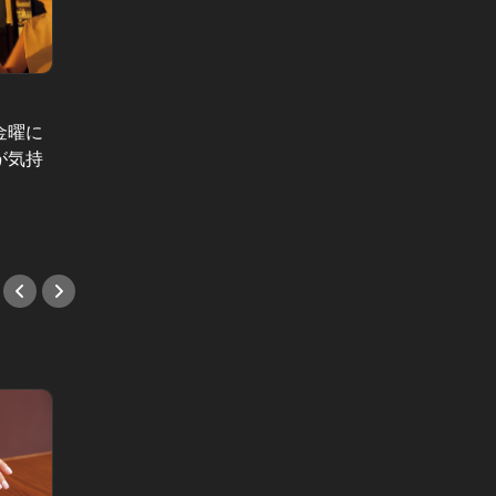
Editor'
今年の
タイン
金曜に
ホテルでお鮨が、いま面白い！有名
級チョ
が気持
店の出店で注目度が上がるホテル鮨
#スイ
5選
#鮨