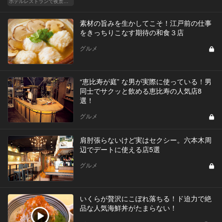
ホテルレストランで夜景デートはやっぱり盛り上がる
素材の旨みを生かしてこそ！江戸前の仕事
をきっちりこなす期待の和食３店
グルメ
“恵比寿が庭” な男が実際に使っている！男
同士でサクッと飲める恵比寿の人気店8
選！
グルメ
肩肘張らないけど実はセクシー。六本木周
辺でデートに使える店5選
グルメ
いくらが贅沢にこぼれ落ちる！ド迫力で絶
品な人気海鮮丼がたまらない！