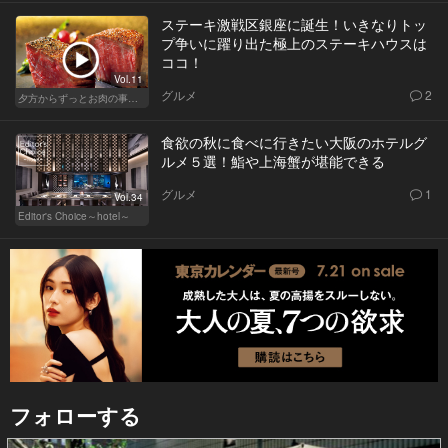
ステーキ激戦区銀座に誕生！いきなりトッ
プ争いに躍り出た極上のステーキハウスは
ココ！
Vol.11
グルメ
2
夕方からずっとお肉の事を考えてる貴方へ
食欲の秋に食べに行きたい大阪のホテルグ
ルメ５選！鮨や上海蟹が堪能できる
グルメ
1
Vol.34
Editor's Choice～hotel～
フォローする