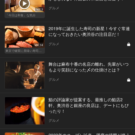
グルメ
Vol.3
「今日は和食」な気分
2019年に誕生した寿司の新星！今すぐ常連
になっておきたい奥渋谷の注目店だ！
グルメ
Vol.14
東京で確実に美味い寿司はここだ！
舞台は麻布十番の名店の離れ。先輩がいつ
もより笑顔になった〆の仕掛けとは？
グルメ
鮨の評論家が提案する、最推しの鮨店2
軒。奥渋谷と銀座の良店は、デートにもぴ
ったり！
グルメ
2023年のオープン以来、満席の状態が絶え