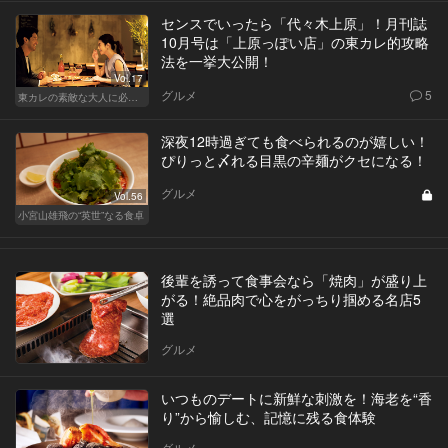
センスでいったら「代々木上原」！月刊誌
10月号は「上原っぽい店」の東カレ的攻略
法を一挙大公開！
Vol.17
グルメ
5
東カレの素敵な大人に必要なこと
深夜12時過ぎても食べられるのが嬉しい！
ぴりっと〆れる目黒の辛麺がクセになる！
グルメ
Vol.56
小宮山雄飛の“英世”なる食卓
後輩を誘って食事会なら「焼肉」が盛り上
がる！絶品肉で心をがっちり掴める名店5
選
グルメ
いつものデートに新鮮な刺激を！海老を“香
り”から愉しむ、記憶に残る食体験
グルメ