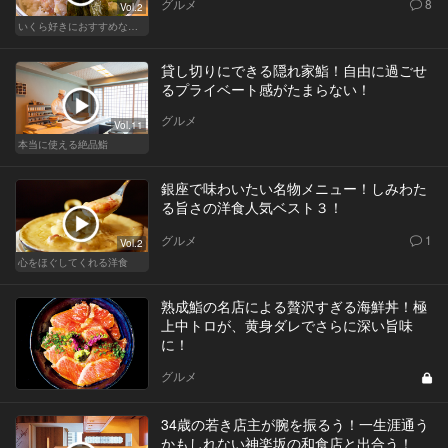
グルメ
8
Vol.2
いくら好きにおすすめな東京の人気店！
貸し切りにできる隠れ家鮨！自由に過ごせ
るプライベート感がたまらない！
グルメ
Vol.11
本当に使える絶品鮨
銀座で味わいたい名物メニュー！しみわた
る旨さの洋食人気ベスト３！
グルメ
1
Vol.2
心をほぐしてくれる洋食
熟成鮨の名店による贅沢すぎる海鮮丼！極
上中トロが、黄身ダレでさらに深い旨味
に！
グルメ
34歳の若き店主が腕を振るう！一生涯通う
かもしれない神楽坂の和食店と出合う！