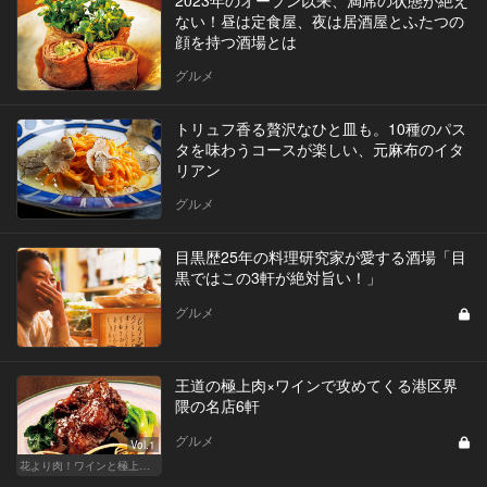
ない！昼は定食屋、夜は居酒屋とふたつの
顔を持つ酒場とは
グルメ
トリュフ香る贅沢なひと皿も。10種のパス
タを味わうコースが楽しい、元麻布のイタ
リアン
グルメ
目黒歴25年の料理研究家が愛する酒場「目
黒ではこの3軒が絶対旨い！」
グルメ
王道の極上肉×ワインで攻めてくる港区界
隈の名店6軒
グルメ
Vol.1
花より肉！ワインと極上肉を堪能できる名店