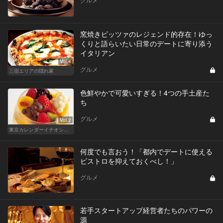
窯焼きピッツァのレジェンド的存在！ゆっ
くりと語らいたい日常のデートに寄り添う
イタリアン
Vol.4
グルメ
三宿エリアの隠れ家
色鮮やかで可愛いすぎる！4つの手土産た
ち
グルメ
Vol.2
東京カレンダーイチオシ！絶対外さない手土産
何度でも言おう！「都内でデートに使える
ビストロを抑えておくべし！」
グルメ
若手スタートアップ経営者たちのパワーの
源