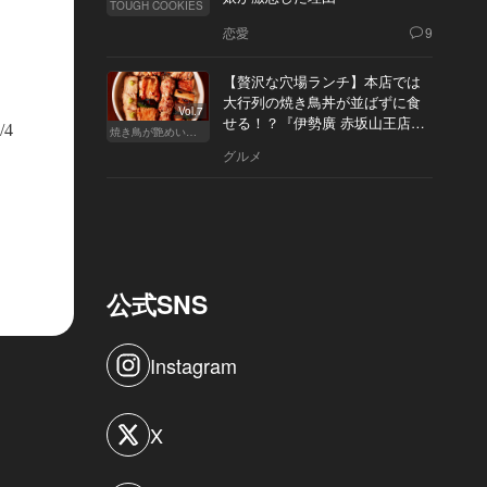
TOUGH COOKIES
恋愛
9
【贅沢な穴場ランチ】本店では
大行列の焼き鳥丼が並ばずに食
Vol.7
せる！？『伊勢廣 赤坂山王店』
/4
焼き鳥が艶めいてきた
へ
グルメ
公式SNS
Instagram
X