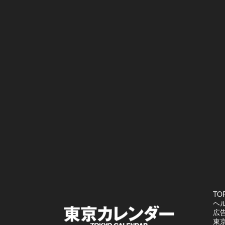
TO
ヘ
広
東