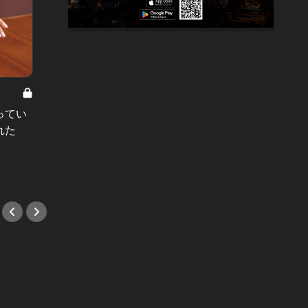
8
男と女の答えあわせ【A】 Vol.308
ってい
結婚願望ゼロだった27歳男性が、交
れた
際2年で突然プロポーズ。彼の心が
変わった“理由”とは
#小説