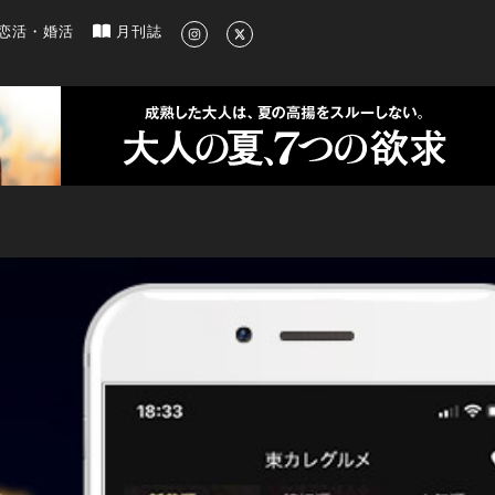
新のグルメ、洗練されたライフスタイル情報
恋活・婚活
月刊誌