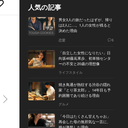
人気の記事
男女3人の旅だったはずが、帰り
は2人に…。1人の女性が残ると
Vol.74
決めた理由
TOUGH COOKIES
恋愛
6
「自立した女性になりたい」日
向坂46藤嶌果歩、初単独センタ
ーの不安と20歳の理想像
ライフスタイル
焼き鳥通が熱狂する渋谷の隠れ
家『とり茶太郎』。14年目も予
約困難であり続ける理由
すすむ
グルメ
「今日はたくさん甘えちゃお」
再会した母の無邪気な一言に、
Vol.73
娘が激怒した理由