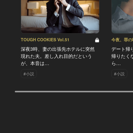
TOUGH COOKIES Vol.51
今夜、罪の味を
深夜3時、妻の出張先ホテルに突然
デート帰
現れた夫。差し入れ目的だという
帰りたく
が、本音は…
ら…
#小説
#小説