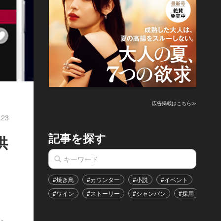
広告掲載はこちら≫
.23
記事を探す
供
#焼き鳥
#カウンター
#小説
#イベント
#港区
#ワイン
#ストーリー
#シャンパン
#採用
#恋