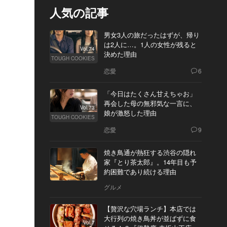
人気の記事
男女3人の旅だったはずが、帰り
は2人に…。1人の女性が残ると
Vol.74
決めた理由
TOUGH COOKIES
恋愛
6
「今日はたくさん甘えちゃお」
再会した母の無邪気な一言に、
Vol.73
娘が激怒した理由
TOUGH COOKIES
恋愛
9
焼き鳥通が熱狂する渋谷の隠れ
家『とり茶太郎』。14年目も予
約困難であり続ける理由
グルメ
【贅沢な穴場ランチ】本店では
大行列の焼き鳥丼が並ばずに食
Vol.7