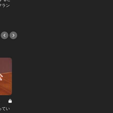
の距離を一気に縮める
手土産
フラン
の会食
#港区
#会食
8
男と女の答えあわせ【A】 Vol.308
ってい
結婚願望ゼロだった27歳男性が、交