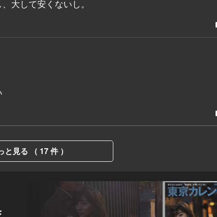
し、大して安くないし。
い
っと見る （ 17 件 ）
集