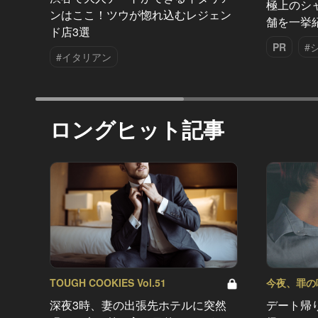
極上のシ
ンはここ！ツウが惚れ込むレジェン
舗を一挙
ド店3選
PR
#
#イタリアン
ロングヒット記事
TOUGH COOKIES Vol.51
今夜、罪の味を
深夜3時、妻の出張先ホテルに突然
デート帰