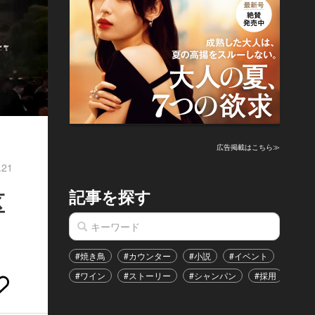
広告掲載はこちら≫
.21
記事を探す
区
#焼き鳥
#カウンター
#小説
#イベント
#港区
#ワイン
#ストーリー
#シャンパン
#採用
#恋