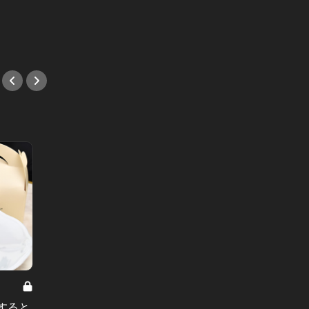
「麻布」のこれから。 Vol.2
東カレの
デートに最適な西麻布の新店3軒。
東カレ
プライベート感満載の空間が、2人
意。」
すると