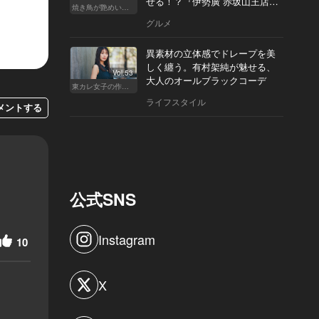
せる！？『伊勢廣 赤坂山王店』
焼き鳥が艶めいてきた
へ
グルメ
異素材の立体感でドレープを美
しく纏う。有村架純が魅せる、
Vol.53
大人のオールブラックコーデ
東カレ女子の作り方
ライフスタイル
メントする
公式SNS
Instagram
10
X