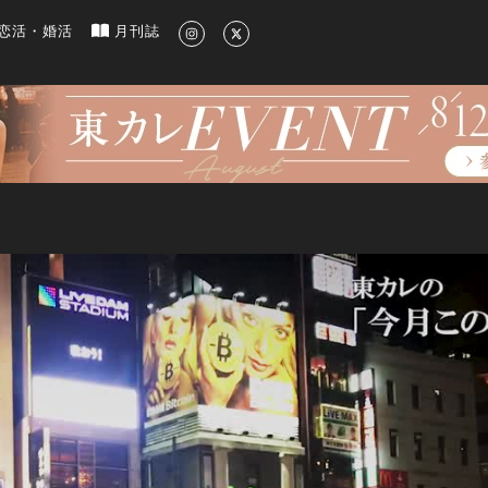
新のグルメ、洗練されたライフスタイル情報
恋活・婚活
月刊誌