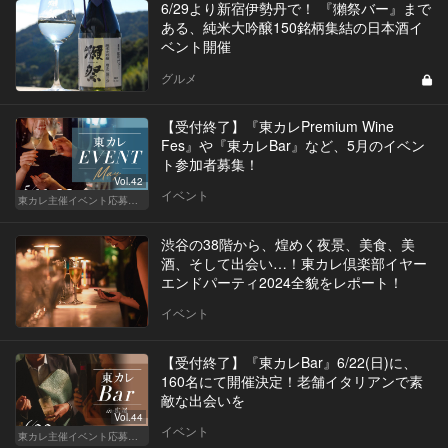
6/29より新宿伊勢丹で！ 『獺祭バー』まで
ある、純米大吟醸150銘柄集結の日本酒イ
ベント開催
グルメ
【受付終了】『東カレPremium Wine
Fes』や『東カレBar』など、5月のイベン
ト参加者募集！
Vol.42
イベント
東カレ主催イベント応募詳細記事一覧
渋谷の38階から、煌めく夜景、美食、美
酒、そして出会い…！東カレ倶楽部イヤー
エンドパーティ2024全貌をレポート！
イベント
【受付終了】『東カレBar』6/22(日)に、
160名にて開催決定！老舗イタリアンで素
敵な出会いを
Vol.44
イベント
東カレ主催イベント応募詳細記事一覧