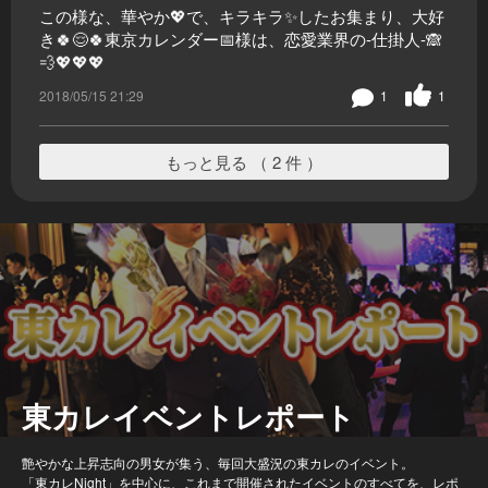
この様な、華やか💖で、キラキラ✨したお集まり、大好
き🍀😌🍀東京カレンダー📅様は、恋愛業界の-仕掛人-🙈
💨💖💖💖
2018/05/15 21:29
1
1
もっと見る （ 2 件 ）
東カレイベントレポート
艶やかな上昇志向の男女が集う、毎回大盛況の東カレのイベント。
「東カレNight」を中心に、これまで開催されたイベントのすべてを、レポ