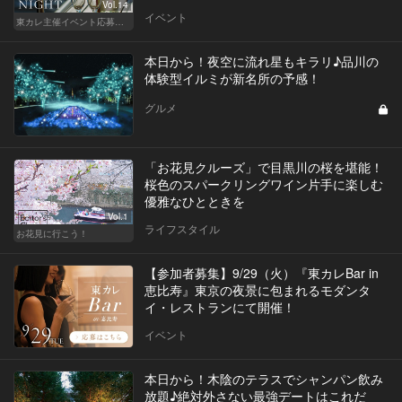
Vol.14
イベント
東カレ主催イベント応募詳細記事一覧
本日から！夜空に流れ星もキラリ♪品川の
体験型イルミが新名所の予感！
グルメ
「お花見クルーズ」で目黒川の桜を堪能！
桜色のスパークリングワイン片手に楽しむ
優雅なひとときを
Vol.1
ライフスタイル
お花見に行こう！
【参加者募集】9/29（火）『東カレBar in
恵比寿』東京の夜景に包まれるモダンタ
イ・レストランにて開催！
イベント
本日から！木陰のテラスでシャンパン飲み
放題♪絶対外さない最強デートはこれだ