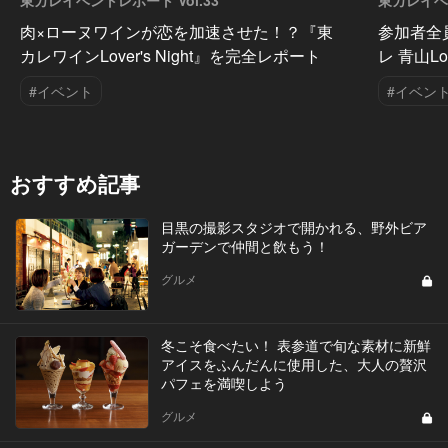
東カレイベントレポート Vol.33
東カレイベン
肉×ローヌワインが恋を加速させた！？『東
参加者全
カレワインLover's Night』を完全レポート
レ 青山Lo
#イベント
#イベン
おすすめ記事
目黒の撮影スタジオで開かれる、野外ビア
ガーデンで仲間と飲もう！
グルメ
冬こそ食べたい！ 表参道で旬な素材に新鮮
アイスをふんだんに使用した、大人の贅沢
パフェを満喫しよう
グルメ