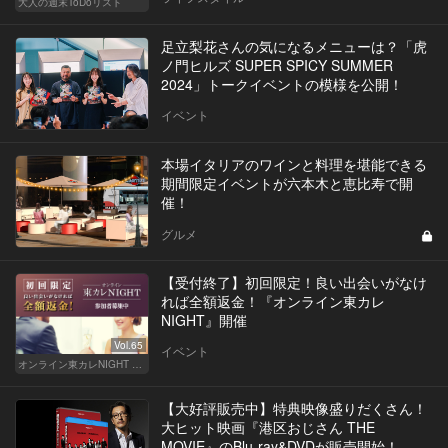
大人の週末ToDoリスト
足立梨花さんの気になるメニューは？「虎
ノ門ヒルズ SUPER SPICY SUMMER
2024」トークイベントの模様を公開！
イベント
本場イタリアのワインと料理を堪能できる
期間限定イベントが六本木と恵比寿で開
催！
グルメ
【受付終了】初回限定！良い出会いがなけ
れば全額返金！『オンライン東カレ
NIGHT』開催
Vol.65
イベント
オンライン東カレNIGHT イベント募集
【大好評販売中】特典映像盛りだくさん！
大ヒット映画『港区おじさん THE
MOVIE』のBlu-ray&DVDが販売開始！