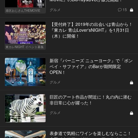
Vol.9
グルメ
15
港区おじさんTHEMOVIE
【受付終了】2019年の出会いは青山から！
『東カレ 青山Lover'sNIGHT』を1月31日
（木）に開催！
Vol.27
東カレNIGHT イベント募集
新宿『バーニーズ ニューヨーク』で「ボン
ベイ・サファイア」のBarが期間限定
OPEN！
グルメ
巨匠のアート作品が間近に！丸の内に潜む
非日常に心が躍った！
グルメ
表参道で気軽にワインを楽しむならここ！