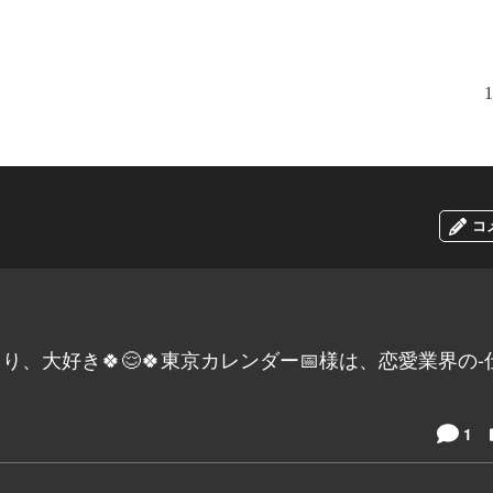
1
コ
、大好き🍀😌🍀東京カレンダー📅様は、恋愛業界の-
1