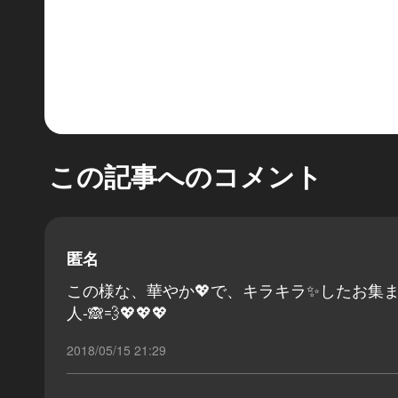
この記事へのコメント
匿名
この様な、華やか💖で、キラキラ✨したお集まり
人-🙈💨💖💖💖
2018/05/15 21:29