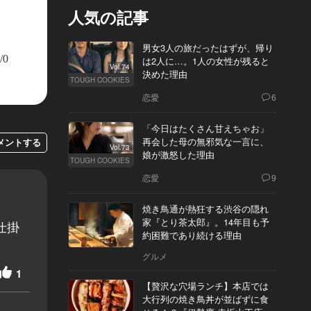
人気の記事
男女3人の旅だったはずが、帰り
/0
は2人に…。1人の女性が残ると
Vol.74
決めた理由
TOUGH COOKIES
恋愛
6
「今日はたくさん甘えちゃお」
再会した母の無邪気な一言に、
メントする
Vol.73
娘が激怒した理由
TOUGH COOKIES
恋愛
9
焼き鳥通が熱狂する渋谷の隠れ
家『とり茶太郎』。14年目も予
仕掛
約困難であり続ける理由
グルメ
1
【贅沢な穴場ランチ】本店では
大行列の焼き鳥丼が並ばずに食