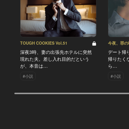
TOUGH COOKIES Vol.51
今夜、罪の味を
深夜3時、妻の出張先ホテルに突然
デート帰
現れた夫。差し入れ目的だという
帰りたく
が、本音は…
ら…
#小説
#小説