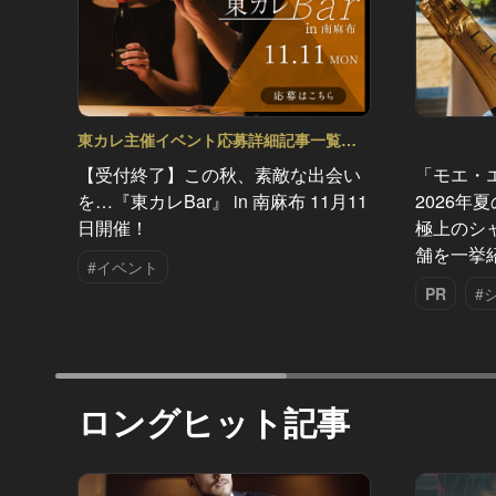
東カレ主催イベント応募詳細記事一覧
Vol.28
【受付終了】この秋、素敵な出会い
「モエ・
を…『東カレBar』 in 南麻布 11月11
2026年
日開催！
極上のシ
舗を一挙
#イベント
PR
#
ロングヒット記事