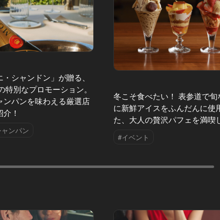
エ・シャンドン」が贈る、
夏の特別なプロモーション。
冬こそ食べたい！ 表参道で旬
ャンパンを味わえる厳選店
に新鮮アイスをふんだんに使
紹介！
た、大人の贅沢パフェを満喫
シャンパン
#イベント