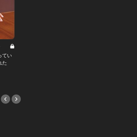
8
男と女の答えあわせ【A】 Vol.308
ってい
結婚願望ゼロだった27歳男性が、交
れた
際2年で突然プロポーズ。彼の心が
変わった“理由”とは
#小説