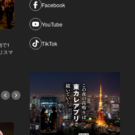
Facebook
YouTube
東カレイベントレポート Vol.28
東カレイベ
TikTok
泡で1
目に映ったのは最高峰の夜景とハイ
過去最
リスマ
スペックな異性のみ。『東カレ恵比
輝かせ
寿Lover's NIGHT』完全レポート！
マーN
#イベント
#イベ