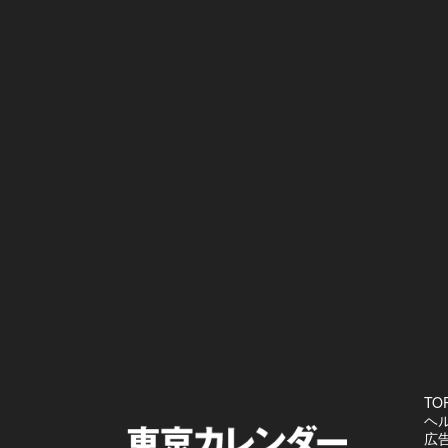
TO
ヘ
広