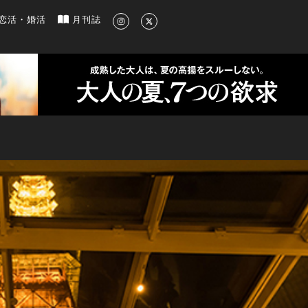
新のグルメ、洗練されたライフスタイル情報
恋活・婚活
月刊誌