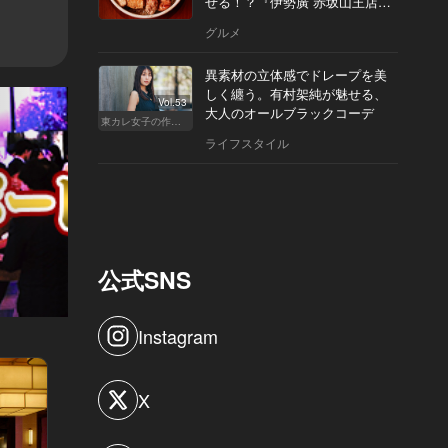
せる！？『伊勢廣 赤坂山王店』
へ
グルメ
異素材の立体感でドレープを美
しく纏う。有村架純が魅せる、
Vol.53
大人のオールブラックコーデ
東カレ女子の作り方
ライフスタイル
公式SNS
Instagram
X