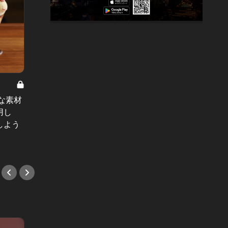
【受付終了】スポーツ観戦を通じて
な素材
Than
交流を。7/31（月）に読者体験型イ
用し
く！母
ベント開催決定！
しよう
5店
#イベント
#イベ