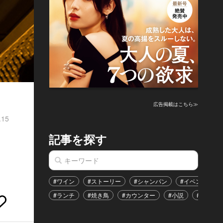
広告掲載はこちら≫
.15
記事を探す
#ワイン
#ストーリー
#シャンパン
#イベント
#ランチ
#焼き鳥
#カウンター
#小説
#恋愛