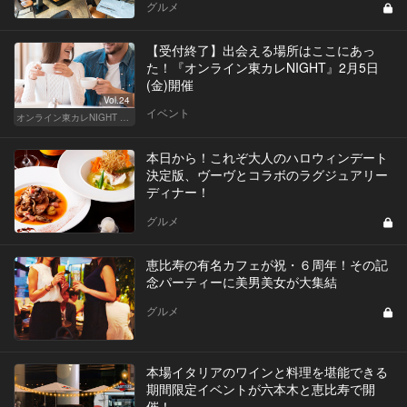
グルメ
【受付終了】出会える場所はここにあっ
た！『オンライン東カレNIGHT』2月5日
(金)開催
Vol.24
イベント
オンライン東カレNIGHT イベント募集
本日から！これぞ大人のハロウィンデート
決定版、ヴーヴとコラボのラグジュアリー
ディナー！
グルメ
恵比寿の有名カフェが祝・６周年！その記
念パーティーに美男美女が大集結
グルメ
本場イタリアのワインと料理を堪能できる
期間限定イベントが六本木と恵比寿で開
催！