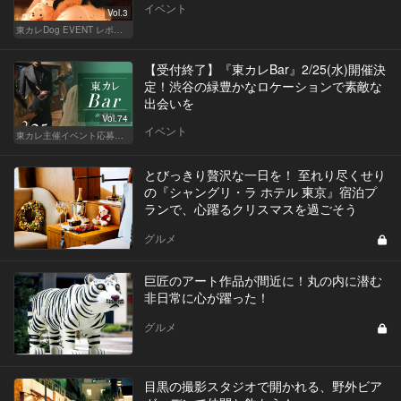
イベント
Vol.3
東カレDog EVENT レポート
【受付終了】『東カレBar』2/25(水)開催決
定！渋谷の緑豊かなロケーションで素敵な
出会いを
Vol.74
イベント
東カレ主催イベント応募詳細記事一覧
とびっきり贅沢な一日を！ 至れり尽くせり
の『シャングリ・ラ ホテル 東京』宿泊プ
ランで、心躍るクリスマスを過ごそう
グルメ
巨匠のアート作品が間近に！丸の内に潜む
非日常に心が躍った！
グルメ
目黒の撮影スタジオで開かれる、野外ビア