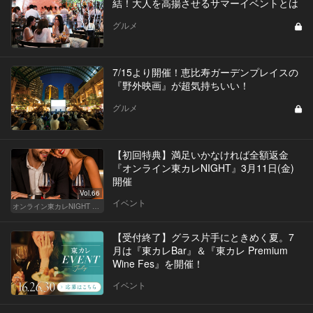
結！大人を高揚させるサマーイベントとは
グルメ
7/15より開催！恵比寿ガーデンプレイスの
『野外映画』が超気持ちいい！
グルメ
【初回特典】満足いかなければ全額返金
『オンライン東カレNIGHT』3月11日(金)
開催
Vol.66
イベント
オンライン東カレNIGHT イベント募集
【受付終了】グラス片手にときめく夏。7
月は『東カレBar』＆『東カレ Premium
Wine Fes』を開催！
イベント