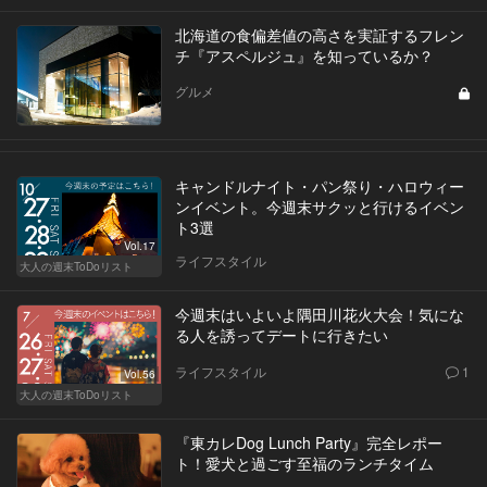
北海道の食偏差値の高さを実証するフレン
チ『アスペルジュ』を知っているか？
グルメ
キャンドルナイト・パン祭り・ハロウィー
ンイベント。今週末サクッと行けるイベン
ト3選
Vol.17
ライフスタイル
大人の週末ToDoリスト
今週末はいよいよ隅田川花火大会！気にな
る人を誘ってデートに行きたい
ライフスタイル
1
Vol.56
大人の週末ToDoリスト
『東カレDog Lunch Party』完全レポー
ト！愛犬と過ごす至福のランチタイム