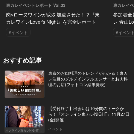
東カレイベントレポート Vol.33
東カレイベン
肉×ローヌワインが恋を加速させた！？『東
参加者全
カレワインLover's Night』を完全レポート
レ 青山Lo
#イベント
#イベン
おすすめ記事
東京のお肉料理のトレンドがわかる！東カ
レ注目のグルメインフルエンサーとお肉料
理のお店(フォトコン結果発表)
【受付終了】出会いは10分間のトークか
ら！『オンライン東カレNIGHT』11月27日
(金)開催
Vol.15
イベント
オンライン東カレNIGHT イベント募集