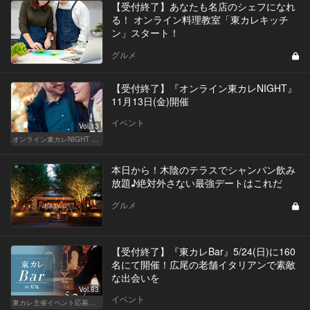
【受付終了】あなたも名店のシェフになれ
る！ オンライン料理教室「東カレキッチ
ン」スタート！
グルメ
【受付終了】『オンライン東カレNIGHT』
11月13日(金)開催
イベント
Vol.13
オンライン東カレNIGHT イベント募集
本日から！木陰のテラスでシャンパン飲み
放題♪絶対外さない最強デートはこれだ
グルメ
【受付終了】『東カレBar』5/24(日)に160
名にて開催！広尾の老舗イタリアンで素敵
な出会いを
Vol.83
イベント
東カレ主催イベント応募詳細記事一覧