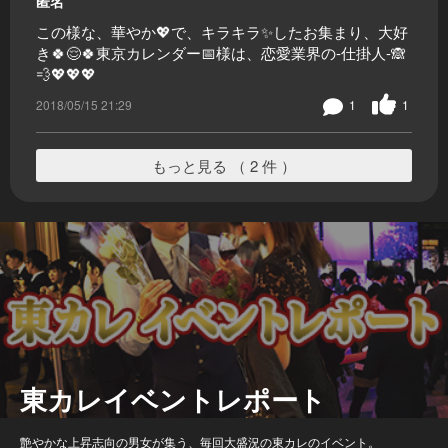
匿名
この様な、華やか💖で、キラキラ✨したお集まり、大好
き🍀😌🍀東京カレンダー📅様は、恋愛業界の-仕掛人-🙈
💨💖💖💖
2018/05/15 21:29
1
1
もっと見る （ 2 件 ）
東カレイベントレポート
艶やかな上昇志向の男女が集う、毎回大盛況の東カレのイベント。