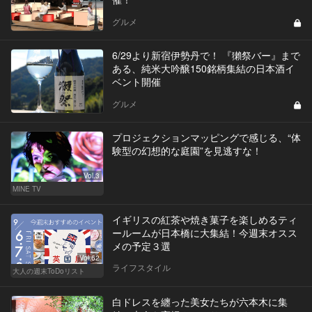
グルメ
6/29より新宿伊勢丹で！ 『獺祭バー』まで
ある、純米大吟醸150銘柄集結の日本酒イ
ベント開催
グルメ
プロジェクションマッピングで感じる、“体
験型の幻想的な庭園”を見逃すな！
Vol.3
MINE TV
イギリスの紅茶や焼き菓子を楽しめるティ
ールームが日本橋に大集結！今週末オスス
メの予定３選
Vol.62
ライフスタイル
大人の週末ToDoリスト
白ドレスを纏った美女たちが六本木に集