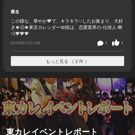
匿名
この様な、華やか💖で、キラキラ✨したお集まり、大好
き🍀😌🍀東京カレンダー📅様は、恋愛業界の-仕掛人-🙈
💨💖💖💖
2018/05/15 21:29
1
1
もっと見る （ 2 件 ）
東カレイベントレポート