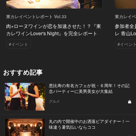
東カレイベントレポート Vol.33
東カレイベン
肉×ローヌワインが恋を加速させた！？『東
参加者全
カレワインLover's Night』を完全レポート
レ 青山Lo
#イベント
#イベン
おすすめ記事
恵比寿の有名カフェが祝・６周年！その記
念パーティーに美男美女が大集結
グルメ
丸の内で開催中のお洒落ビアダイナー！一
味違う暑気払いならココ