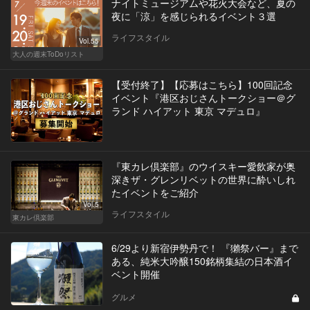
ナイトミュージアムや花火大会など、夏の
夜に「涼」を感じられるイベント３選
ライフスタイル
Vol.55
大人の週末ToDoリスト
【受付終了】【応募はこちら】100回記念
イベント『港区おじさんトークショー＠グ
ランド ハイアット 東京 マデュロ』
『東カレ倶楽部』のウイスキー愛飲家が奥
深きザ・グレンリベットの世界に酔いしれ
たイベントをご紹介
Vol.5
ライフスタイル
東カレ倶楽部
6/29より新宿伊勢丹で！ 『獺祭バー』まで
ある、純米大吟醸150銘柄集結の日本酒イ
ベント開催
グルメ