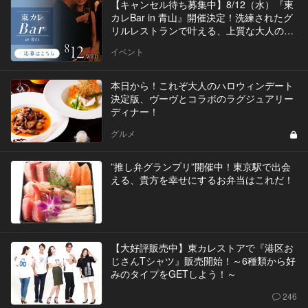
【キャンセル待ち募集中】8/12（水）『東
カレBar in 青山』開催決定！洗練されたグ
リルレストランで叶える、上質な大人の出
会い
イベント
本日から！これぞ大人のハロウィンデート
決定版、ヴーヴとコラボのラグジュアリー
ディナー！
グルメ
”推し弁グランプリ”開催中！東京駅で出会
える、貴方を幸せにするお弁当はこれだ！
【大好評販売中】東カレストアで『港区お
じさんTシャツ』販売開始！～6種類から好
みのタイプをGETしよう！～
246