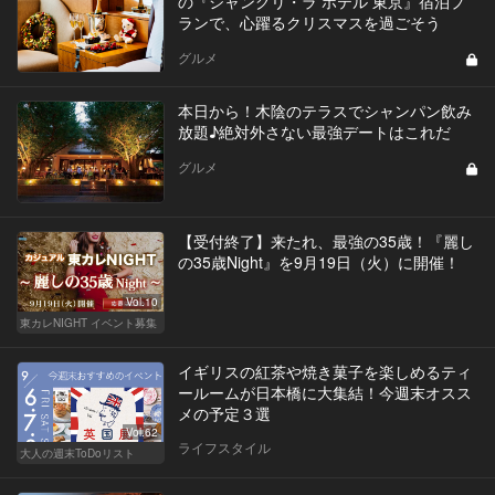
の『シャングリ・ラ ホテル 東京』宿泊プ
ランで、心躍るクリスマスを過ごそう
グルメ
本日から！木陰のテラスでシャンパン飲み
放題♪絶対外さない最強デートはこれだ
グルメ
【受付終了】来たれ、最強の35歳！『麗し
の35歳Night』を9月19日（火）に開催！
Vol.10
東カレNIGHT イベント募集
イギリスの紅茶や焼き菓子を楽しめるティ
ールームが日本橋に大集結！今週末オスス
メの予定３選
Vol.62
ライフスタイル
大人の週末ToDoリスト