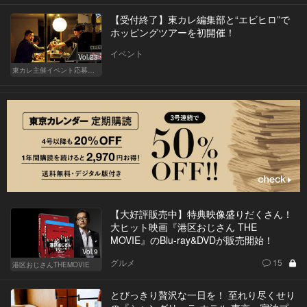
【受付終了】東カレ編集部と“エビヒロ”で
ホッピングツアーを初開催！
イベント
Vol.23
東カレ主催イベント応募詳細記事一覧
【大好評販売中】特典映像盛りだくさん！
大ヒット映画『港区おじさん THE
MOVIE』のBlu-ray&DVDが販売開始！
Vol.9
グルメ
15
港区おじさんTHEMOVIE
とびっきり贅沢な一日を！ 至れり尽くせり