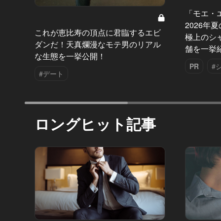
「モエ・
2026年
これが恵比寿の頂点に君臨するエビ
極上のシ
ダンだ！天真爛漫なモテ男のリアル
舗を一挙
な生態を一挙公開！
PR
#
#デート
ロングヒット記事