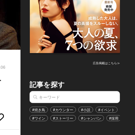
広告掲載はこちら≫
.06
す
記事を探す
#焼き鳥
#カウンター
#小説
#イベント
#港区
#ワイン
#ストーリー
#シャンパン
#採用
#恋