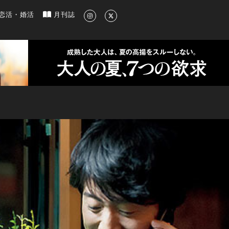
新のグルメ、洗練されたライフスタイル情報
恋活・婚活
月刊誌