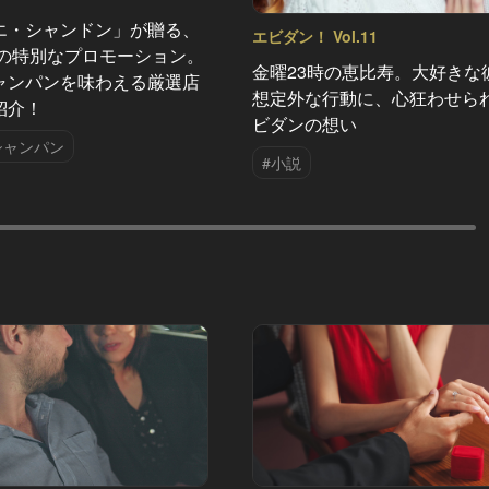
エ・シャンドン」が贈る、
エビダン！ Vol.11
夏の特別なプロモーション。
金曜23時の恵比寿。大好きな
ャンパンを味わえる厳選店
想定外な行動に、心狂わせら
紹介！
ビダンの想い
シャンパン
#小説