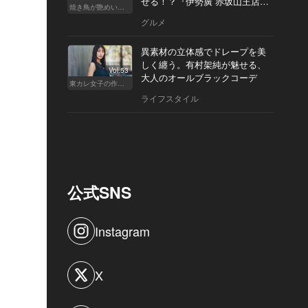
せる！？『伊勢廣 赤坂山王店』
焼き鳥が艶めいてきた
へ
グルメ
異素材の立体感でドレープを美
しく纏う。有村架純が魅せる、
Vol.53
大人のオールブラックコーデ
東カレ女子の作り方
ライフスタイル
公式SNS
Instagram
X