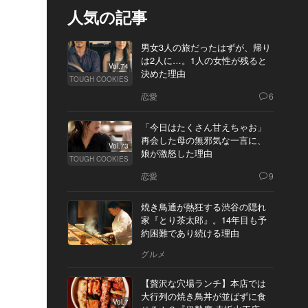
人気の記事
男女3人の旅だったはずが、帰り
は2人に…。1人の女性が残ると
Vol.74
決めた理由
TOUGH COOKIES
恋愛
6
「今日はたくさん甘えちゃお」
再会した母の無邪気な一言に、
Vol.73
娘が激怒した理由
TOUGH COOKIES
恋愛
9
焼き鳥通が熱狂する渋谷の隠れ
家『とり茶太郎』。14年目も予
約困難であり続ける理由
グルメ
【贅沢な穴場ランチ】本店では
大行列の焼き鳥丼が並ばずに食
Vol.7