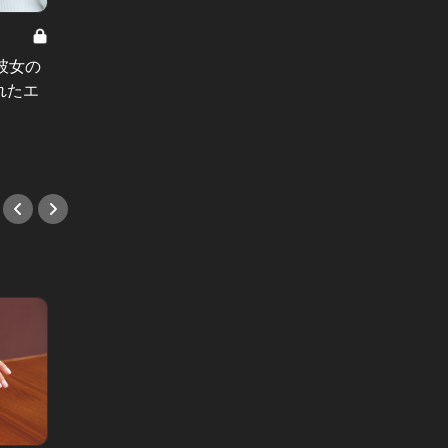
東京カ
Vol.12
【徹底取材
彼女の
メディア初公開！都心から60分の大
れたエ
人キャンプは、空間も食事も最高を
極めていた！
#アウトドア