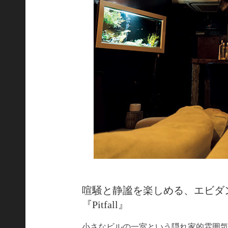
喧騒と静謐を楽しめる、エビダ
『Pitfall』
小さなビルの一室という隠れ家的雰囲