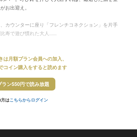
ァがお出迎え。
り、カウンターに座り「フレンチコネクション」を片手
で遊び慣れた大人......
きは月額プラン会員への加入、
でコイン購入をすると読めます
プラン550円で読み放題
の方は
こちらからログイン