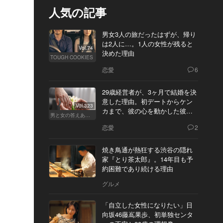
人気の記事
男女3人の旅だったはずが、帰り
は2人に…。1人の女性が残ると
Vol.74
決めた理由
TOUGH COOKIES
恋愛
6
29歳経営者が、3ヶ月で結婚を決
意した理由。初デートからケン
Vol.323
カまで、彼の心を動かした彼女
男と女の答えあわせ【Q】
の態度とは
恋愛
2
焼き鳥通が熱狂する渋谷の隠れ
家『とり茶太郎』。14年目も予
約困難であり続ける理由
グルメ
「自立した女性になりたい」日
向坂46藤嶌果歩、初単独センタ