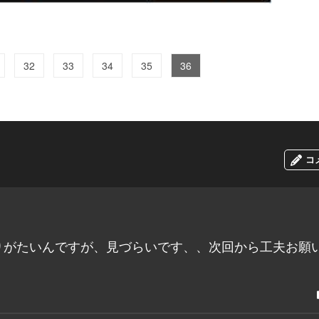
32
33
34
35
36
コ
りがたいんですが、見づらいです、、次回から工夫お願