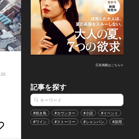
広告掲載はこちら≫
.26
記事を探す
#焼き鳥
#カウンター
#小説
#イベント
#港区
#ワイン
#ストーリー
#シャンパン
#採用
#恋