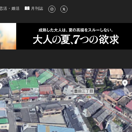
新のグルメ、洗練されたライフスタイル情報
恋活・婚活
月刊誌