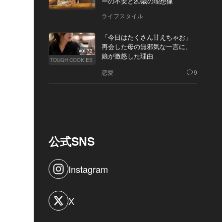
ーの不安と20歳の理想像
ライフスタイル
「今日はたくさん甘えちゃお」
再会した母の無邪気な一言に、
Vol.73
娘が激怒した理由
TOUGH COOKIES
恋愛
9
公式SNS
Instagram
X