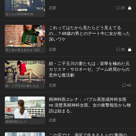
恋愛
25
Vol.6
女たちのSNS事件簿
これってはたから見たらどう見えてる
の…？48歳の男とのデート中に女が焦った
深いワケ
Vol.172
恋愛
35
男と女の答えあわせ【A】
続・二子玉川の妻たちは：栄華を極めた元
カリスマ・サロネーゼ。ブーム終焉からの
意外な復活劇
Vol.1
恋愛
44
続・二子玉川の妻たちは
精神科医エレナ： バブル系形成外科女医
vs 清楚系精神科女医。女の衝撃報告から物
語は始まる。
Vol.1
恋愛
精神科医エレナ
この店では、港区で生きる人々の“裏側の