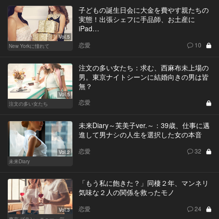
子どもの誕生日会に大金を費やす親たちの
実態！出張シェフに手品師、お土産に
iPad…
Vol.5
恋愛
10
New Yorkに憧れて
注文の多い女たち：求む、西麻布未上場の
男。東京ナイトシーンに結婚向きの男は皆
無？
Vol.5
恋愛
注文の多い女たち
未来Diary～芙美子ver.～：39歳、仕事に邁
進して男ナシの人生を選択した女の本音
恋愛
32
Vol.2
未来Diary
「もう私に飽きた？」同棲２年、マンネリ
気味な２人の関係を救ったモノ
恋愛
24
Vol.3