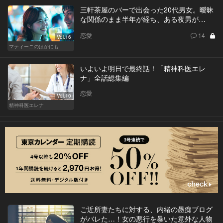
三軒茶屋のバーで出会った20代男女。曖昧
な関係のまま半年が経ち、ある夜男が…
恋愛
14
Vol.16
マティーニのほかにも
いよいよ明日で最終話！「精神科医エレ
ナ」全話総集編
恋愛
Vol.10
精神科医エレナ
ご近所妻たちに対する、内緒の愚痴ブログ
がバレた…！女の悪行を暴いた意外な人物