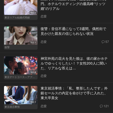
円。ホテルウエディングの最高峰“リッツ
婚”のリアル
Vol.1
恋愛
東京リアル結婚式明細
復讐：音信不通になって3週間。偶然街で
見かけた親友の信じられない状況
恋愛
57
Vol.1
復讐
神宮外苑の花火を見た後は、彼の家かホテ
ルでゆっくりしたい！？女性200人に聞い
た、リアルな答えは…
Vol.6
恋愛
東京デートコース～アプリで始まる恋～
東京就活事情：「私、整形したんです」外
銀セールスの内定を命がけで手に入れた、
東大卒美女
Vol.1
恋愛
121
東京就活事情