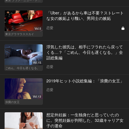
東京 ブラン・ニュー・デイズ
「Uber」があるから車は不要？ストレート
な女の嫉妬より醜い、男同士の嫉妬
恋愛
Vol.5
東京グラマラススカイ
浮気した彼氏は、相手にフラれたら戻って
くる…？「ごめん、今日も遅くなる。」全
話総集編
Vol.15
恋愛
ごめん、今日も遅くなる。
2019年ヒット小説総集編：「浪費の女王」
恋愛
Vol.13
浪費の女王
想定外妊娠：一生独身だと思っていたの
に。突然妊娠が判明した、32歳キャリア女
子の運命