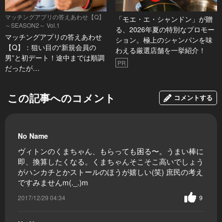
マッチングアプリの答えあわせ【Q】
「モエ・エ・シャンドン」が贈
～SEASON2～ Vol.1
る、2026年夏の特別なプロモー
マッチングアプリの答えあわせ
ション。極上のシャンパンを味
【Q】：狙い目の“新規会員の
わえる厳選店舗を一挙紹介！
男”と初デート！途中までは順調
PR
だったが…
この記事へのコメント
コメントする
No Name
ヴィトンのくまちゃん、もらっても困る〜。うまい棒に
即、換算したくなる。くまちゃんそこそこ高いでしょう
がハンカチとかストールのほうが嬉しい(笑) 庶民の考え
ですみませんm(._.)m
2017/12/29 04:34
9