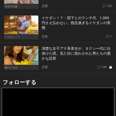
Vol.1
恋愛
142
想定外妊娠
イケダン！？：部下とのランチ代、1,000
円さえ払わない。残念過ぎるイケダンの実
態
Vol.1
恋愛
1
イケダン！？
清楚な女子アナ系美女が、タクシー代に仕
掛けた罠。見た目に惑わされた男たちの愚
かな誤算
Vol.4
恋愛
146
嫌われる女
フォローする