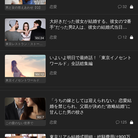
Vol.227
恋愛
32
男と女の答えあわせ【Q】
大好きだった彼女が結婚する。彼女の“2番
手”だった男2人は、彼女の結婚式当日…
恋愛
12
Vol.34
東京レストラン・ストーリー
いよいよ明日で最終話！「東京イノセント
ワールド」全話総集編
恋愛
Vol.12
東京イノセントワールド
「うちの嫁としては迎えられない」恋愛結
婚を禁じられ、父親が決めた“政略結婚”に
甘んじた男の狡さ
Vol.7
恋愛
125
この愛のない世界で
東京リアル結婚式明細：総額費用は900万