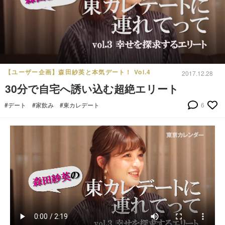
【ユーザー企画】森田紗英と本気デート！ Vol.4
2017.12.28
30分で自宅へ誘い込む超絶エリート
#デート
#家飲み
#東カレデート
6