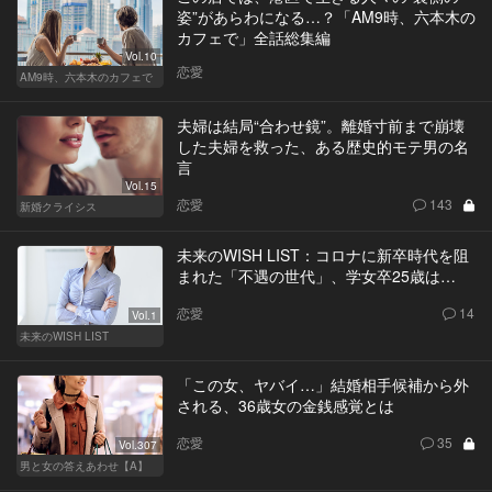
姿”があらわになる…？「AM9時、六本木の
カフェで」全話総集編
Vol.10
恋愛
AM9時、六本木のカフェで
夫婦は結局“合わせ鏡”。離婚寸前まで崩壊
した夫婦を救った、ある歴史的モテ男の名
言
Vol.15
恋愛
143
新婚クライシス
未来のWISH LIST：コロナに新卒時代を阻
まれた「不遇の世代」、学女卒25歳は…
恋愛
14
Vol.1
未来のWISH LIST
「この女、ヤバイ…」結婚相手候補から外
される、36歳女の金銭感覚とは
恋愛
35
Vol.307
男と女の答えあわせ【A】