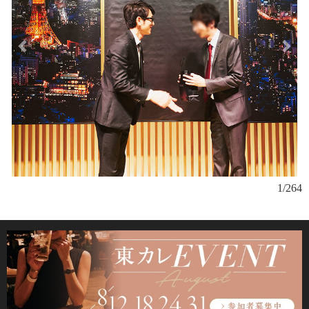
フ
1/264
ン