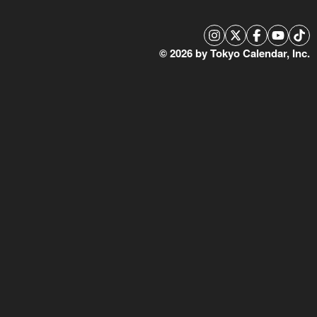
© 2026 by Tokyo Calendar, Inc.