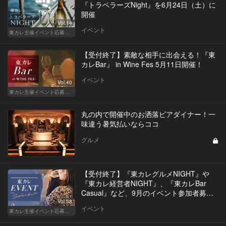
『トラベラーズNight』を6月24日（土）に
開催
Vol.14
イベント
東カレ主催イベント応募詳細記事一覧
【受付終了】素敵な相手に出会える！『東
カレBar』 in Wine Fes 5月11日開催！
イベント
Vol.40
東カレ主催イベント応募詳細記事一覧
丸の内で開催中のお洒落ビアダイナー！一
味違う暑気払いならココ
グルメ
【受付終了】『東カレグルメNIGHT』や
『東カレ経営者NIGHT』、『東カレBar
Casual』など、9月のイベント参加者募集
中！
Vol.58
イベント
東カレ主催イベント応募詳細記事一覧