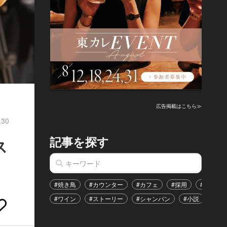
広告掲載はこちら≫
.30
記事を探す
ス
#焼き鳥
#カウンター
#カフェ
#採用
#恋愛
#ワイン
#ストーリー
#シャンパン
#小説
#イ