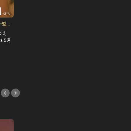
一覧
会え
オンライ
s 5月
Vol.52
【受付
目黒の撮影スタジオで開かれる、野
全額返
外ビアガーデンで仲間と飲もう！
NIGHT
#イベント
#イベ