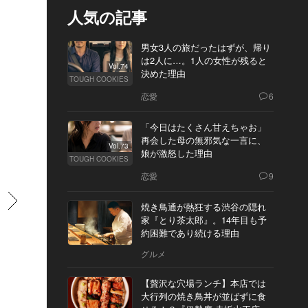
人気の記事
男女3人の旅だったはずが、帰り
は2人に…。1人の女性が残ると
Vol.74
決めた理由
TOUGH COOKIES
恋愛
6
「今日はたくさん甘えちゃお」
再会した母の無邪気な一言に、
Vol.73
娘が激怒した理由
TOUGH COOKIES
恋愛
9
すすむ
焼き鳥通が熱狂する渋谷の隠れ
家『とり茶太郎』。14年目も予
約困難であり続ける理由
グルメ
【贅沢な穴場ランチ】本店では
大行列の焼き鳥丼が並ばずに食