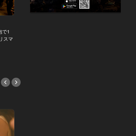
東カレイベントレポート Vol.28
東カレイベ
泡で1
目に映ったのは最高峰の夜景とハイ
過去最
リスマ
スペックな異性のみ。『東カレ恵比
輝かせ
寿Lover's NIGHT』完全レポート！
マーN
#イベント
#イベ