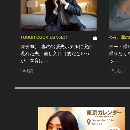
TOUGH COOKIES Vol.51
今夜、罪の味を
深夜3時、妻の出張先ホテルに突然
デート帰
現れた夫。差し入れ目的だという
帰りたく
が、本音は…
ら…
#小説
#小説