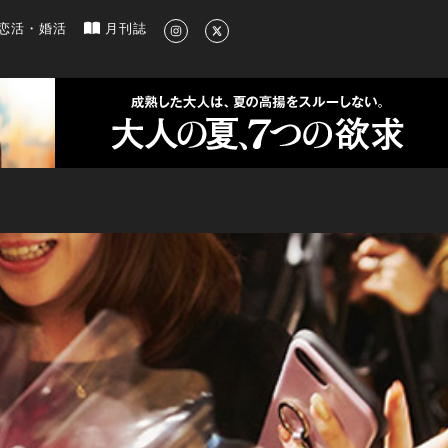
新のグルメ、洗練されたライフスタイル情報
恋活・婚活
月刊誌