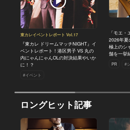
「モエ・
東カレイベントレポート Vol.17
2026年
『東カレ ドリームマッチNIGHT』イ
極上のシ
ベントレポート！港区男子 VS 丸の
舗を一挙
内にゃんにゃんOLの対決結果やいか
PR
#
に！？
#イベント
ロングヒット記事