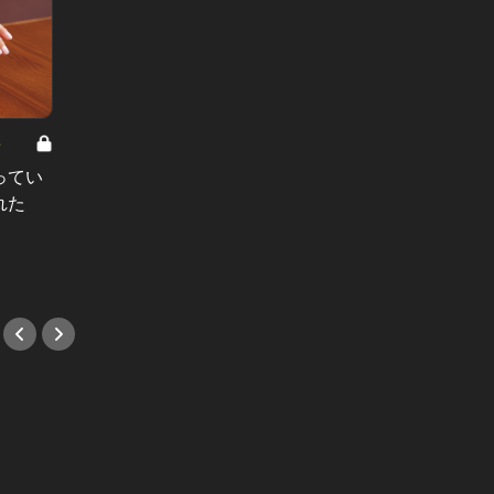
8
男と女の答えあわせ【A】 Vol.308
ってい
結婚願望ゼロだった27歳男性が、交
れた
際2年で突然プロポーズ。彼の心が
変わった“理由”とは
#小説