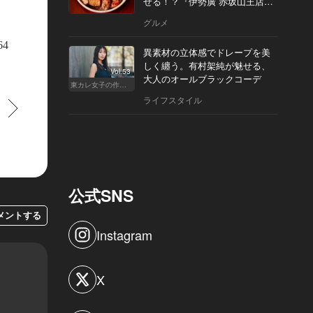
せる！？『伊勢廣 赤坂山王店』
へ
グルメ
門シャンパーニュ ブランド『メゾン マム』の「マム グラン コルドン」が乾
64
異素材の立体感でドレープを美
てスタンバイ。
しく纏う。有村架純が魅せる、
Vol.53
大人のオールブラックコーデ
東カレ女子の作り方
ライフスタイル
すすむ
公式SNS
メントする
Instagram
X