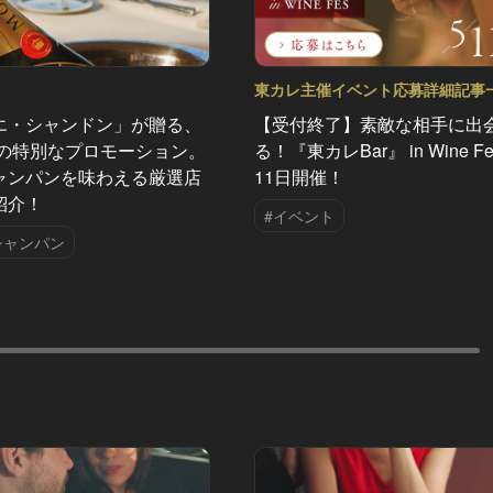
東カレ主催イベント応募詳細記事
Vol.40
エ・シャンドン」が贈る、
【受付終了】素敵な相手に出
夏の特別なプロモーション。
る！『東カレBar』 in Wine Fe
ャンパンを味わえる厳選店
11日開催！
紹介！
#イベント
シャンパン