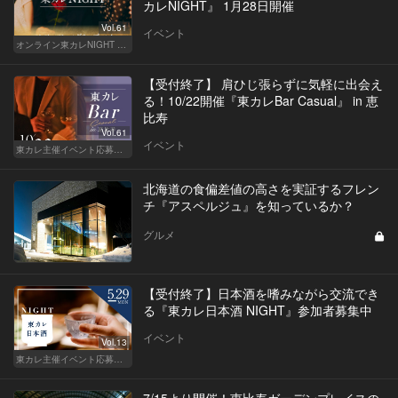
カレNIGHT』 1月28日開催
Vol.61
イベント
オンライン東カレNIGHT イベント募集
【受付終了】 肩ひじ張らずに気軽に出会え
る！10/22開催『東カレBar Casual』 in 恵
比寿
Vol.61
イベント
東カレ主催イベント応募詳細記事一覧
北海道の食偏差値の高さを実証するフレン
チ『アスペルジュ』を知っているか？
グルメ
【受付終了】日本酒を嗜みながら交流でき
る『東カレ日本酒 NIGHT』参加者募集中
イベント
Vol.13
東カレ主催イベント応募詳細記事一覧