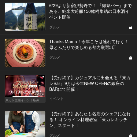
6/29より新宿伊勢丹で！ 『獺祭バー』まで
ある、純米大吟醸150銘柄集結の日本酒イ
ベント開催
グルメ
Thanks Mama！今年こそは連れて行く！
母とふたりで楽しめる都内厳選5店
グルメ
【受付終了】カジュアルに出会える『東カ
レBar』9月は今年NEW OPENの銀座の
BARにて開催！
Vol.4
イベント
東カレ主催イベント応募詳細記事一覧
【受付終了】あなたも名店のシェフになれ
る！ オンライン料理教室「東カレキッチ
ン」スタート！
グルメ