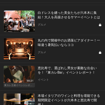
白ドレスを纏った美女たちが六本木に集
結！大人を高揚させるサマーイベントとは
グルメ
丸の内で開催中のお洒落ビアダイナー！一
味違う暑気払いならココ
グルメ
恵比寿で、選ばれし男女が素敵な出会い
を！『東カレBar』イベントレポート！
イベント
Vol.21
東カレ主催イベントレポート
本場イタリアのワインと料理を堪能できる
期間限定イベントが六本木と恵比寿で開
催！