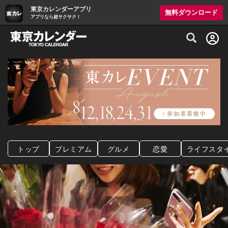
東京カレンダーアプリ
無料ダウンロード
アプリなら超サクサク！
グルメ情報・プレミアムレストラン予約サイト
トップ
プレミアム
グルメ
恋愛
ライフスタ