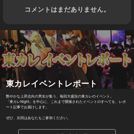
コメントはまだありません。
東カレイベントレポート
艶やかな上昇志向の男女が集う、毎回大盛況の東カレのイベント。
「東カレNight」を中心に、これまで開催されたイベントのすべてを、レポ
ート記事でお届けします。
ぜひ、次回はあなたもご参加ください。