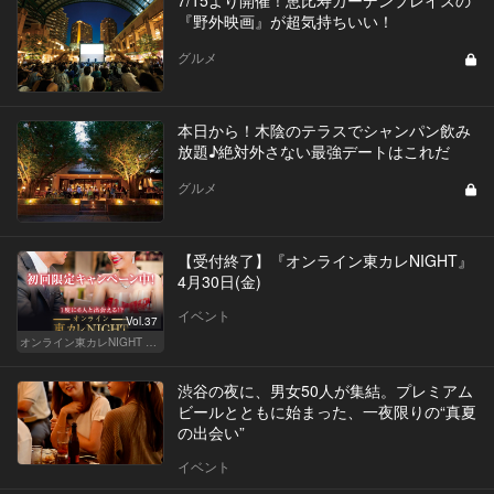
7/15より開催！恵比寿ガーデンプレイスの
『野外映画』が超気持ちいい！
グルメ
本日から！木陰のテラスでシャンパン飲み
放題♪絶対外さない最強デートはこれだ
グルメ
【受付終了】『オンライン東カレNIGHT』
4月30日(金)
イベント
Vol.37
オンライン東カレNIGHT イベント募集
渋谷の夜に、男女50人が集結。プレミアム
ビールとともに始まった、一夜限りの“真夏
の出会い”
イベント