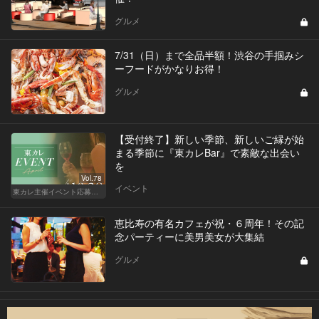
グルメ
7/31（日）まで全品半額！渋谷の手掴みシ
ーフードがかなりお得！
グルメ
【受付終了】新しい季節、新しいご縁が始
まる季節に『東カレBar』で素敵な出会い
を
Vol.78
イベント
東カレ主催イベント応募詳細記事一覧
恵比寿の有名カフェが祝・６周年！その記
念パーティーに美男美女が大集結
グルメ