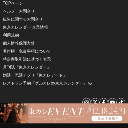
TOPページ
ヘルプ・お問合せ
広告に関するお問合せ
東京カレンダー 企業情報
利用規約
個人情報保護方針
著作権・免責事項について
特定商取引法に基づく表示
月刊誌『東京カレンダー』
婚活・恋活アプリ『東カレデート』
レストラン予約『グルカレby東京カレンダー』
© 2026 by Tokyo Calendar, Inc.