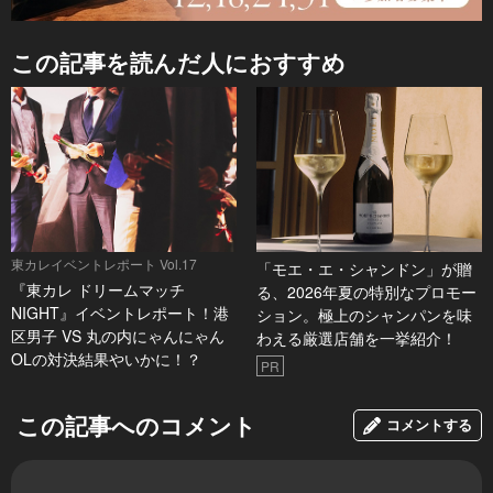
この記事を読んだ人におすすめ
東カレイベントレポート Vol.17
「モエ・エ・シャンドン」が贈
『東カレ ドリームマッチ
る、2026年夏の特別なプロモー
NIGHT』イベントレポート！港
ション。極上のシャンパンを味
区男子 VS 丸の内にゃんにゃん
わえる厳選店舗を一挙紹介！
OLの対決結果やいかに！？
PR
この記事へのコメント
コメントする