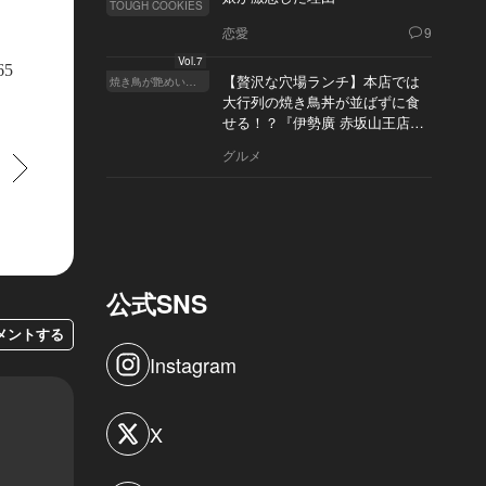
TOUGH COOKIES
恋愛
9
Vol.7
門シャンパーニュ ブランド『メゾン マム』の「マム グラン コルドン」が乾
65
【贅沢な穴場ランチ】本店では
てスタンバイ。
焼き鳥が艶めいてきた
大行列の焼き鳥丼が並ばずに食
せる！？『伊勢廣 赤坂山王店』
へ
グルメ
すすむ
公式SNS
メントする
Instagram
X