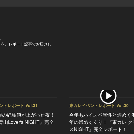
。
べてを、レポート記事でお届けし
トレポート Vol.31
東カレイベントレポート Vol.30
員の経験値が上がった夜！
今年もハイスペ異性と煌めく
山Lover's NIGHT』完全
年の締めくくり！『東カレ ク
！
スNIGHT』完全レポート！