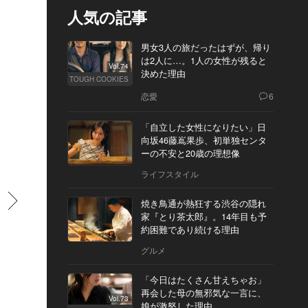
人気の記事
男女3人の旅だったはずが、帰り
は2人に…。1人の女性が残ると
Vol.74
決めた理由
TOUGH COOKIES
恋愛
6
「自立した女性になりたい」日
向坂46藤嶌果歩、初単独センタ
ーの不安と20歳の理想像
ライフスタイル
すすむ
焼き鳥通が熱狂する渋谷の隠れ
家『とり茶太郎』。14年目も予
約困難であり続ける理由
グルメ
「今日はたくさん甘えちゃお」
再会した母の無邪気な一言に、
Vol.73
娘が激怒した理由