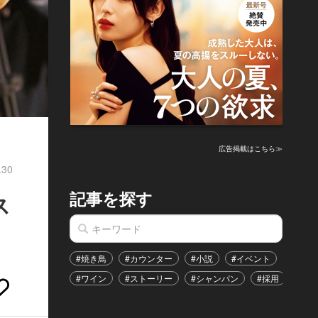
広告掲載はこちら≫
.30
記事を探す
ス
#焼き鳥
#カウンター
#小説
#イベント
#港区
#ワイン
#ストーリー
#シャンパン
#採用
#恋