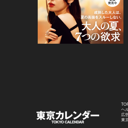
TO
ヘ
広
東