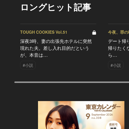
ロングヒット記事
TOUGH COOKIES Vol.51
今夜、罪の味を
深夜3時、妻の出張先ホテルに突然
デート帰
現れた夫。差し入れ目的だという
帰りたく
が、本音は…
ら…
#小説
#小説