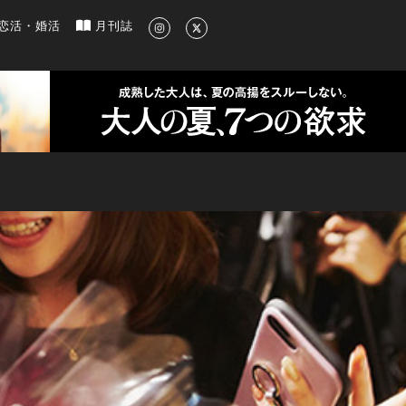
新のグルメ、洗練されたライフスタイル情報
恋活・婚活
月刊誌