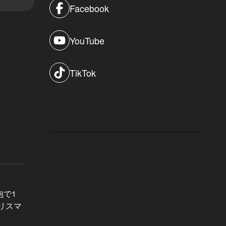
Facebook
YouTube
TikTok
東カレイベントレポート Vol.28
東カレイベ
泡で1
目に映ったのは最高峰の夜景とハイ
過去最
リスマ
スペックな異性のみ。『東カレ恵比
輝かせ
寿Lover's NIGHT』完全レポート！
マーN