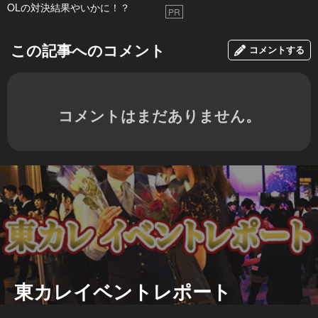
OLの対決結果やいかに！？
PR
この記事へのコメント
コメントする
コメントはまだありません。
東カレイベントレポート