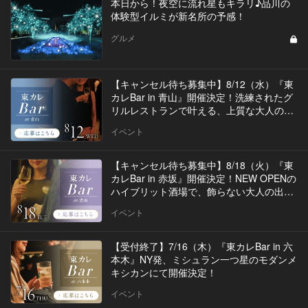
本日から！夜空に流れ星もキラリ♪品川の
体験型イルミが新名所の予感！
グルメ
【キャンセル待ち募集中】8/12（水）『東
カレBar in 青山』開催決定！洗練されたグ
リルレストランで叶える、上質な大人の出
会い
イベント
【キャンセル待ち募集中】8/18（火）『東
カレBar in 赤坂』開催決定！NEW OPENの
ハイブリット酒場で、飾らない大人の出会
いを
イベント
【受付終了】7/16（木）『東カレBar in 六
本木』NY発、ミシュラン一つ星のモダンメ
キシカンにて開催決定！
イベント