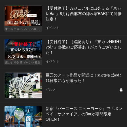
【受付終了】カジュアルに出会える『東カ
レBar』8月は西麻布の隠れ家BARにて開催
決定！
Vol.3
イベント
東カレ主催イベント応募詳細記事一覧
【受付終了】（追記あり）『東カレNIGHT
vol.1』多数のご応募ありがとうございまし
た！
Vol.1
イベント
東カレNIGHT イベント募集
巨匠のアート作品が間近に！丸の内に潜む
非日常に心が躍った！
グルメ
新宿『バーニーズ ニューヨーク』で「ボン
ベイ・サファイア」のBarが期間限定
OPEN！