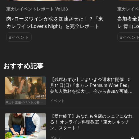
東カレイベントレポート Vol.33
東カレイベン
肉×ローヌワインが恋を加速させた！？『東
参加者全
カレワインLover's Night』を完全レポート
レ 青山Lo
#イベント
#イベン
おすすめ記事
【残席わずか】いよいよ今週末に開催！5
月11日(日)『東カレ Premium Wine Fes』
参加人数枠を拡大し、今から参加が可能
に！
Vol.47
イベント
東カレ主催イベント応募詳細記事一覧
【受付終了】あなたも名店のシェフになれ
る！ オンライン料理教室「東カレキッチ
ン」スタート！
グルメ