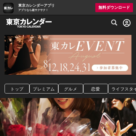
東京カレンダーアプリ
無料ダウンロード
アプリなら超サクサク！
グルメ情報・プレミアムレストラン予約サイト
トップ
プレミアム
グルメ
恋愛
ライフスタ