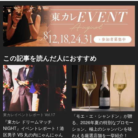
この記事を読んだ人におすすめ
東カレイベントレポート Vol.17
「モエ・エ・シャンドン」が贈
『東カレ ドリームマッチ
る、2026年夏の特別なプロモー
NIGHT』イベントレポート！港
ション。極上のシャンパンを味
区男子 VS 丸の内にゃんにゃん
わえる厳選店舗を一挙紹介！