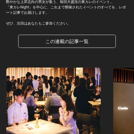
艶やかな上昇志向の男女が集う、毎回大盛況の東カレのイベント。
「東カレNight」を中心に、これまで開催されたイベントのすべてを、レポ
ート記事でお届けします。
ぜひ、次回はあなたもご参加ください。
この連載の記事一覧