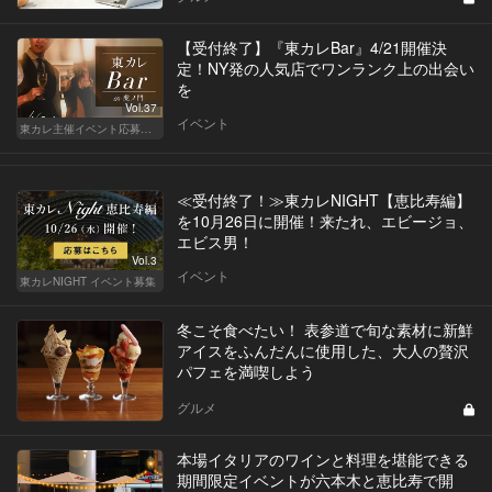
【受付終了】『東カレBar』4/21開催決
定！NY発の人気店でワンランク上の出会い
を
Vol.37
イベント
東カレ主催イベント応募詳細記事一覧
≪受付終了！≫東カレNIGHT【恵比寿編】
を10月26日に開催！来たれ、エビージョ、
エビス男！
Vol.3
イベント
東カレNIGHT イベント募集
冬こそ食べたい！ 表参道で旬な素材に新鮮
アイスをふんだんに使用した、大人の贅沢
パフェを満喫しよう
グルメ
本場イタリアのワインと料理を堪能できる
期間限定イベントが六本木と恵比寿で開