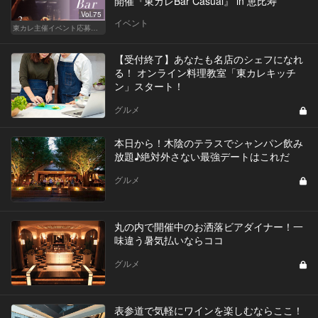
開催『東カレBar Casual』 in 恵比寿
Vol.75
イベント
東カレ主催イベント応募詳細記事一覧
【受付終了】あなたも名店のシェフになれ
る！ オンライン料理教室「東カレキッチ
ン」スタート！
グルメ
本日から！木陰のテラスでシャンパン飲み
放題♪絶対外さない最強デートはこれだ
グルメ
丸の内で開催中のお洒落ビアダイナー！一
味違う暑気払いならココ
グルメ
表参道で気軽にワインを楽しむならここ！