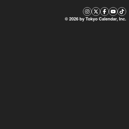
© 2026 by Tokyo Calendar, Inc.