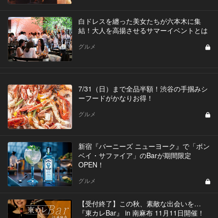
白ドレスを纏った美女たちが六本木に集
結！大人を高揚させるサマーイベントとは
グルメ
7/31（日）まで全品半額！渋谷の手掴みシ
ーフードがかなりお得！
グルメ
新宿『バーニーズ ニューヨーク』で「ボン
ベイ・サファイア」のBarが期間限定
OPEN！
グルメ
【受付終了】この秋、素敵な出会いを…
『東カレBar』 in 南麻布 11月11日開催！