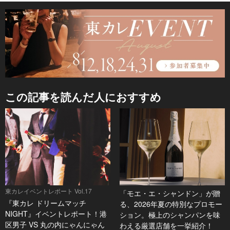
この記事を読んだ人におすすめ
東カレイベントレポート Vol.17
「モエ・エ・シャンドン」が贈
『東カレ ドリームマッチ
る、2026年夏の特別なプロモー
NIGHT』イベントレポート！港
ション。極上のシャンパンを味
区男子 VS 丸の内にゃんにゃん
わえる厳選店舗を一挙紹介！