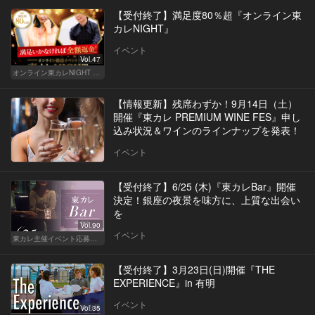
【受付終了】満足度80％超『オンライン東
カレNIGHT』
イベント
Vol.47
オンライン東カレNIGHT イベント募集
【情報更新】残席わずか！9月14日（土）
開催『東カレ PREMIUM WINE FES』申し
込み状況＆ワインのラインナップを発表！
イベント
【受付終了】6/25 (木)『東カレBar』開催
決定！銀座の夜景を味方に、上質な出会い
を
Vol.90
イベント
東カレ主催イベント応募詳細記事一覧
【受付終了】3月23日(日)開催『THE
EXPERIENCE』in 有明
イベント
Vol.35