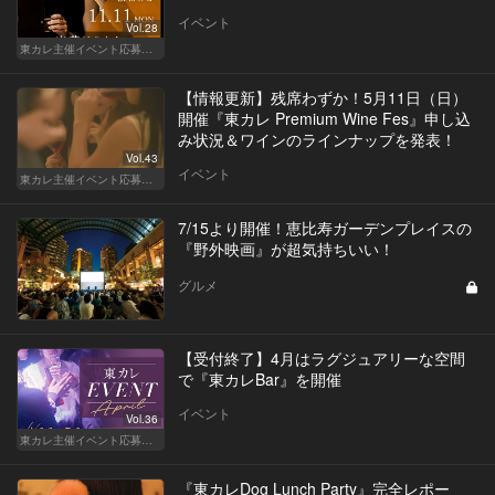
イベント
Vol.28
東カレ主催イベント応募詳細記事一覧
【情報更新】残席わずか！5月11日（日）
開催『東カレ Premium Wine Fes』申し込
み状況＆ワインのラインナップを発表！
Vol.43
イベント
東カレ主催イベント応募詳細記事一覧
7/15より開催！恵比寿ガーデンプレイスの
『野外映画』が超気持ちいい！
グルメ
【受付終了】4月はラグジュアリーな空間
で『東カレBar』を開催
イベント
Vol.36
東カレ主催イベント応募詳細記事一覧
『東カレDog Lunch Party』完全レポー