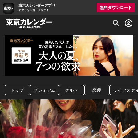
東京カレンダーアプリ
無料ダウンロード
アプリなら超サクサク！
グルメ情報・プレミアムレストラン予約サイト
トップ
プレミアム
グルメ
恋愛
ライフスタ