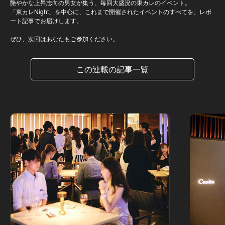
艶やかな上昇志向の男女が集う、毎回大盛況の東カレのイベント。
「東カレNight」を中心に、これまで開催されたイベントのすべてを、レポ
ート記事でお届けします。
ぜひ、次回はあなたもご参加ください。
この連載の記事一覧