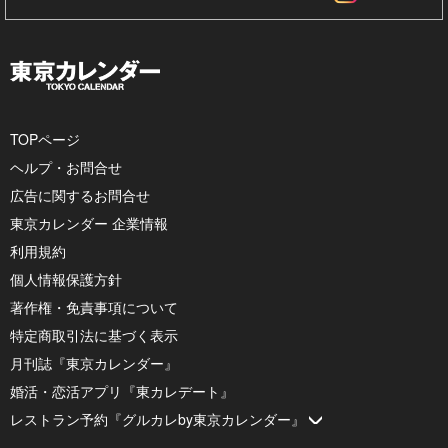
TOPページ
ヘルプ・お問合せ
広告に関するお問合せ
東京カレンダー 企業情報
利用規約
個人情報保護方針
著作権・免責事項について
特定商取引法に基づく表示
月刊誌『東京カレンダー』
婚活・恋活アプリ『東カレデート』
レストラン予約『グルカレby東京カレンダー』