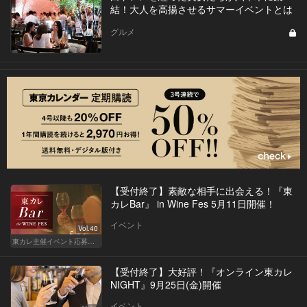
結！大人を高揚させるサマーイベントとは
グルメ
【受付終了】素敵な相手に出会える！『東
カレBar』 in Wine Fes 5月11日開催！
イベント
Vol.40
東カレ主催イベント応募詳細記事一覧
【受付終了】大好評！『オンライン東カレ
NIGHT』9月25日(金)開催
イベント