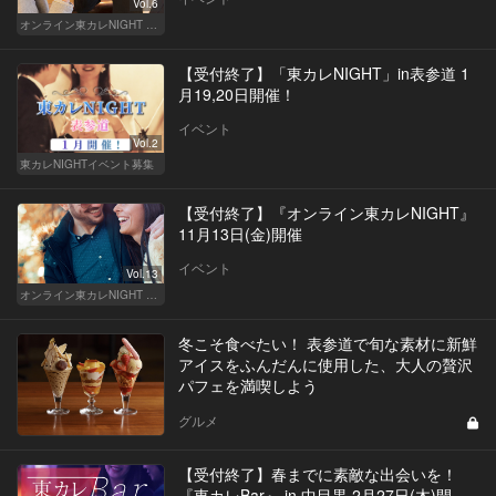
Vol.6
オンライン東カレNIGHT イベント募集
【受付終了】「東カレNIGHT」in表参道 1
月19,20日開催！
イベント
Vol.2
東カレNIGHTイベント募集
【受付終了】『オンライン東カレNIGHT』
11月13日(金)開催
イベント
Vol.13
オンライン東カレNIGHT イベント募集
冬こそ食べたい！ 表参道で旬な素材に新鮮
アイスをふんだんに使用した、大人の贅沢
パフェを満喫しよう
グルメ
【受付終了】春までに素敵な出会いを！
『東カレBar』 in 中目黒 2月27日(木)開