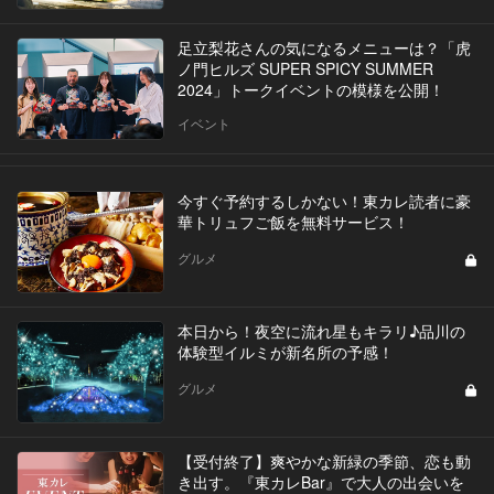
足立梨花さんの気になるメニューは？「虎
ノ門ヒルズ SUPER SPICY SUMMER
2024」トークイベントの模様を公開！
イベント
今すぐ予約するしかない！東カレ読者に豪
華トリュフご飯を無料サービス！
グルメ
本日から！夜空に流れ星もキラリ♪品川の
体験型イルミが新名所の予感！
グルメ
【受付終了】爽やかな新緑の季節、恋も動
き出す。『東カレBar』で大人の出会いを