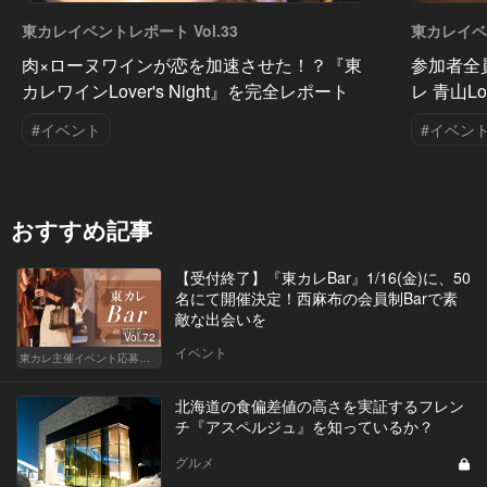
東カレイベントレポート Vol.33
東カレイベン
肉×ローヌワインが恋を加速させた！？『東
参加者全
カレワインLover's Night』を完全レポート
レ 青山Lo
#イベント
#イベン
おすすめ記事
【受付終了】『東カレBar』1/16(金)に、50
名にて開催決定！西麻布の会員制Barで素
敵な出会いを
Vol.72
イベント
東カレ主催イベント応募詳細記事一覧
北海道の食偏差値の高さを実証するフレン
チ『アスペルジュ』を知っているか？
グルメ