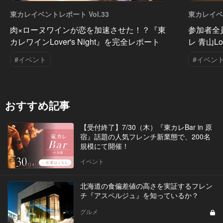
東カレイベントレポート Vol.33
東カレイベン
肉×ローヌワインが恋を加速させた！？『東
参加者全
カレワインLover's Night』を完全レポート
レ 青山Lo
#イベント
#イベン
おすすめ記事
【受付終了】7/30（木）『東カレBar in 原
宿』話題の人気フレンチ新業態で、200名
規模にて開催！
イベント
北海道の食偏差値の高さを実証するフレン
チ『アスペルジュ』を知っているか？
グルメ