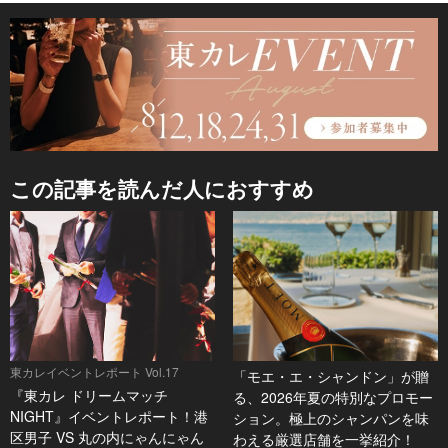
この記事を読んだ人におすすめ
東カレイベントレポート Vol.17
「モエ・エ・シャンドン」が贈
『東カレ ドリームマッチ
る、2026年夏の特別なプロモー
NIGHT』イベントレポート！港
ション。極上のシャンパンを味
区男子 VS 丸の内にゃんにゃん
わえる厳選店舗を一挙紹介！