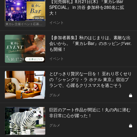
【完売御礼】8月21日(木) 『東カレBar
SPECIAL』 in 渋谷 参加枠を280名に拡
大！
Vol.54
イベント
東カレ主催イベント応募詳細記事一覧
【参加者募集】秋のはじまりは、素敵な出
会いから。『東カレBar』のホッピングver.
も開催！
イベント
とびっきり贅沢な一日を！ 至れり尽くせり
の『シャングリ・ラ ホテル 東京』宿泊プ
ランで、心躍るクリスマスを過ごそう
グルメ
巨匠のアート作品が間近に！丸の内に潜む
非日常に心が躍った！
グルメ