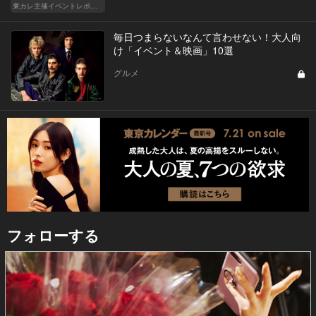
東カレ主催イベントレポート
毎日つまらないなんて言わせない！大人向
け「イベント＆映画」10選
グルメ
フォローする