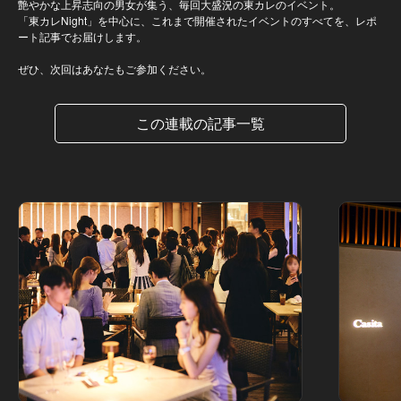
艶やかな上昇志向の男女が集う、毎回大盛況の東カレのイベント。
「東カレNight」を中心に、これまで開催されたイベントのすべてを、レポ
ート記事でお届けします。
ぜひ、次回はあなたもご参加ください。
この連載の記事一覧