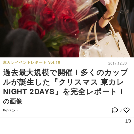
東カレイベントレポート Vol.18
2017.12.30
過去最大規模で開催！多くのカップ
ルが誕生した『クリスマス 東カレ
NIGHT 2DAYS』を完全レポート！
の画像
#イベント
0
1/0