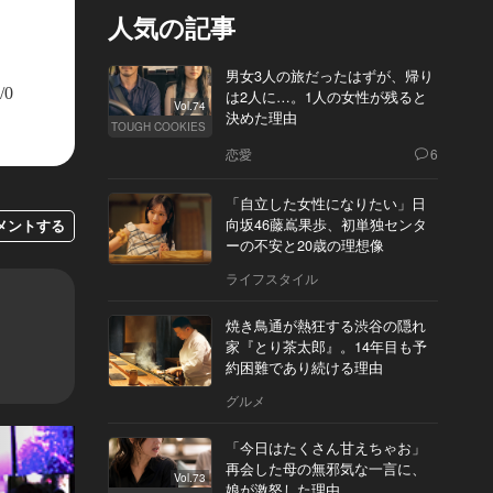
人気の記事
男女3人の旅だったはずが、帰り
/0
は2人に…。1人の女性が残ると
Vol.74
決めた理由
TOUGH COOKIES
恋愛
6
「自立した女性になりたい」日
向坂46藤嶌果歩、初単独センタ
メントする
ーの不安と20歳の理想像
ライフスタイル
焼き鳥通が熱狂する渋谷の隠れ
家『とり茶太郎』。14年目も予
約困難であり続ける理由
グルメ
「今日はたくさん甘えちゃお」
再会した母の無邪気な一言に、
Vol.73
娘が激怒した理由