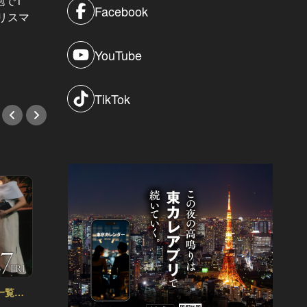
泡で1
目に映ったのは最高峰の夜景とハイ
過去最
Facebook
リスマ
スペックな異性のみ。『東カレ恵比
輝かせ
寿Lover's NIGHT』完全レポート！
マーN
YouTube
#イベント
#イベ
TikTok
一覧