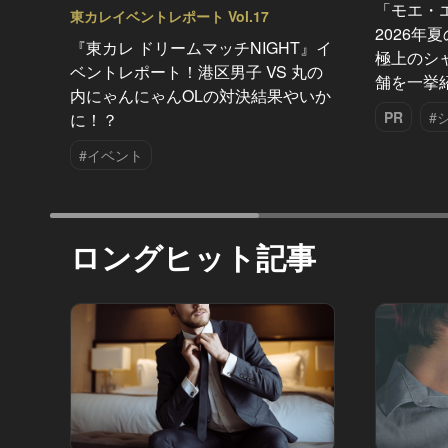
「モエ・
東カレイベントレポート Vol.17
2026年
『東カレ ドリームマッチNIGHT』イ
極上のシ
ベントレポート！港区男子 VS 丸の
舗を一挙
内にゃんにゃんOLの対決結果やいか
PR
#
に！？
#イベント
ロングヒット記事