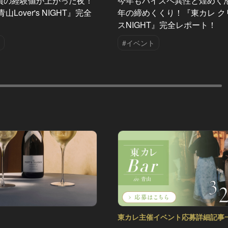
員の経験値が上がった夜！
今年もハイスペ異性と煌めく
山Lover's NIGHT』完全
年の締めくくり！『東カレ ク
！
スNIGHT』完全レポート！
#イベント
東カレ主催イベント応募詳細記事
Vol.77