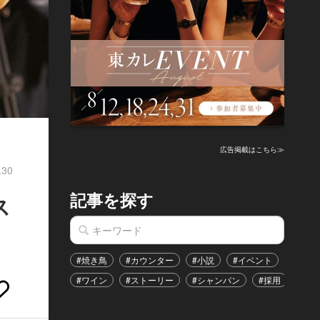
広告掲載はこちら≫
.30
記事を探す
ス
#焼き鳥
#カウンター
#小説
#イベント
#港区
#ワイン
#ストーリー
#シャンパン
#採用
#恋