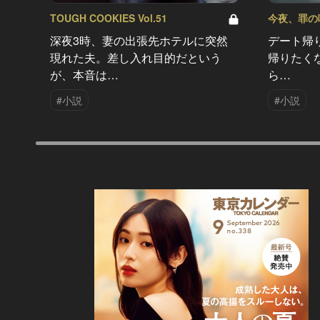
TOUGH COOKIES Vol.51
今夜、罪の味を
深夜3時、妻の出張先ホテルに突然
デート帰
現れた夫。差し入れ目的だという
帰りたく
が、本音は…
ら…
#小説
#小説