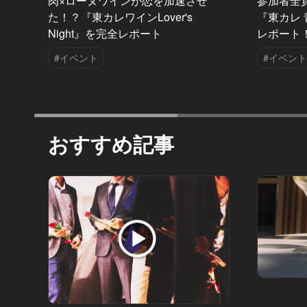
肉×ローヌワインが恋を加速させ
参加者全
た！？『東カレワインLover's
『東カレ 青
Night』を完全レポート
レポート
#イベント
#イベント
おすすめ記事