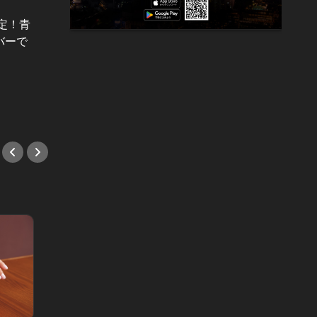
オンライ
決定！青
Vol.19
【受付
バーで
毎日つまらないなんて言わせない！
(金)
大人向け「イベント＆映画」10選
X'ma
#イベント
#イベ