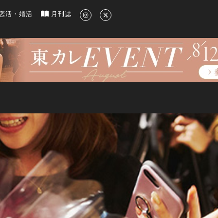
新のグルメ、洗練されたライフスタイル情報
恋活・婚活
月刊誌