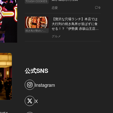
TOUGH COOKIES
恋愛
9
【贅沢な穴場ランチ】本店では
大行列の焼き鳥丼が並ばずに食
Vol.7
せる！？『伊勢廣 赤坂山王店』
焼き鳥が艶めいてきた
へ
グルメ
公式SNS
Instagram
X
東カレイベントレポート Vol.28
東カレイベ