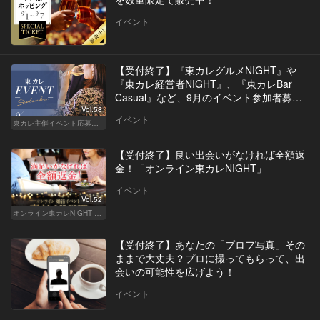
イベント
【受付終了】『東カレグルメNIGHT』や
『東カレ経営者NIGHT』、『東カレBar
Casual』など、9月のイベント参加者募集
中！
Vol.58
イベント
東カレ主催イベント応募詳細記事一覧
【受付終了】良い出会いがなければ全額返
金！「オンライン東カレNIGHT」
イベント
Vol.52
オンライン東カレNIGHT イベント募集
【受付終了】あなたの「プロフ写真」その
ままで大丈夫？プロに撮ってもらって、出
会いの可能性を広げよう！
イベント