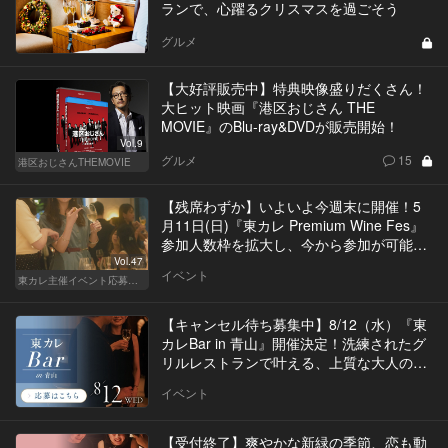
ランで、心躍るクリスマスを過ごそう
グルメ
【大好評販売中】特典映像盛りだくさん！
大ヒット映画『港区おじさん THE
MOVIE』のBlu-ray&DVDが販売開始！
Vol.9
グルメ
15
港区おじさんTHEMOVIE
【残席わずか】いよいよ今週末に開催！5
月11日(日)『東カレ Premium Wine Fes』
参加人数枠を拡大し、今から参加が可能
に！
Vol.47
イベント
東カレ主催イベント応募詳細記事一覧
【キャンセル待ち募集中】8/12（水）『東
カレBar in 青山』開催決定！洗練されたグ
リルレストランで叶える、上質な大人の出
会い
イベント
【受付終了】爽やかな新緑の季節、恋も動