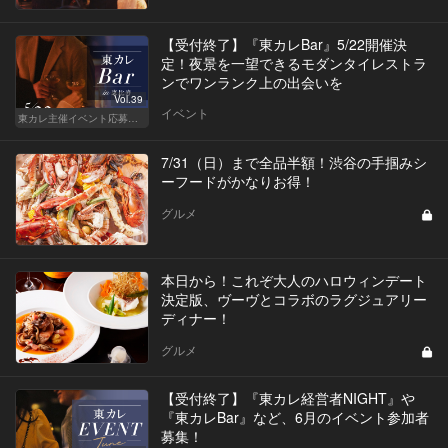
【受付終了】『東カレBar』5/22開催決
定！夜景を一望できるモダンタイレストラ
ンでワンランク上の出会いを
Vol.39
イベント
東カレ主催イベント応募詳細記事一覧
7/31（日）まで全品半額！渋谷の手掴みシ
ーフードがかなりお得！
グルメ
本日から！これぞ大人のハロウィンデート
決定版、ヴーヴとコラボのラグジュアリー
ディナー！
グルメ
【受付終了】『東カレ経営者NIGHT』や
『東カレBar』など、6月のイベント参加者
募集！