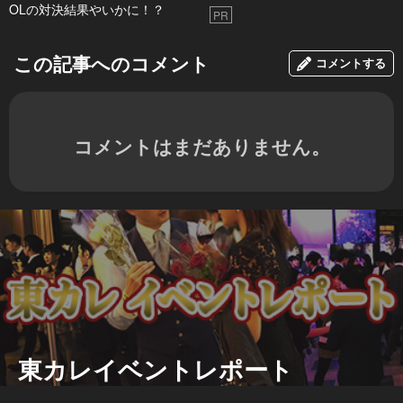
OLの対決結果やいかに！？
PR
この記事へのコメント
コメントする
コメントはまだありません。
東カレイベントレポート