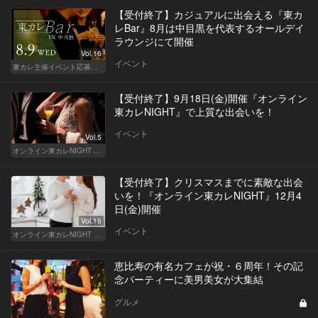
【受付終了】カジュアルに出会える『東カ
レBar』8月は中目黒を代表するオールデイ
ラウンジにて開催
Vol.16
イベント
東カレ主催イベント応募詳細記事一覧
【受付終了】9月18日(金)開催『オンライン
東カレNIGHT』で上質な出会いを！
イベント
Vol.5
オンライン東カレNIGHT イベント募集
【受付終了】クリスマスまでに素敵な出会
いを！『オンライン東カレNIGHT』12月4
日(金)開催
Vol.16
イベント
オンライン東カレNIGHT イベント募集
恵比寿の有名カフェが祝・６周年！その記
念パーティーに美男美女が大集結
グルメ