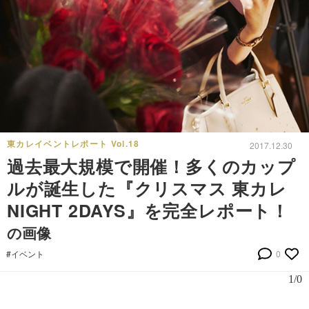
東カレイベントレポート Vol.18
2017.12.30
過去最大規模で開催！多くのカップ
ルが誕生した『クリスマス 東カレ
NIGHT 2DAYS』を完全レポート！
の画像
#イベント
0
1/0