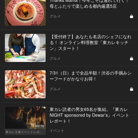
Thanks Mama！今年こそは連れて行く！
母とふたりで楽しめる都内厳選5店
グルメ
【受付終了】あなたも名店のシェフになれ
る！ オンライン料理教室「東カレキッチ
ン」スタート！
グルメ
7/31（日）まで全品半額！渋谷の手掴みシ
ーフードがかなりお得！
グルメ
東カレ読者の男女65名が集結。『東カレ
NIGHT sponsored by Dewar’s』イベント
レポート！
Vol.15
イベント
東カレ主催イベントレポート