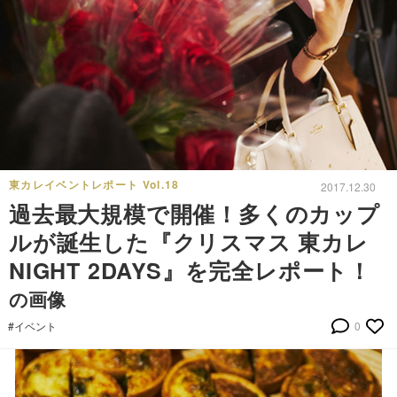
東カレイベントレポート Vol.18
2017.12.30
過去最大規模で開催！多くのカップ
ルが誕生した『クリスマス 東カレ
NIGHT 2DAYS』を完全レポート！
の画像
#イベント
0