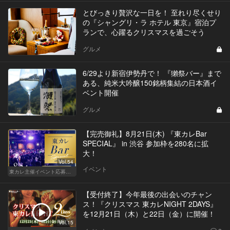
とびっきり贅沢な一日を！ 至れり尽くせり
の『シャングリ・ラ ホテル 東京』宿泊プ
ランで、心躍るクリスマスを過ごそう
グルメ
6/29より新宿伊勢丹で！ 『獺祭バー』まで
ある、純米大吟醸150銘柄集結の日本酒イ
ベント開催
グルメ
【完売御礼】8月21日(木) 『東カレBar
SPECIAL』 in 渋谷 参加枠を280名に拡
大！
Vol.54
イベント
東カレ主催イベント応募詳細記事一覧
【受付終了】今年最後の出会いのチャン
ス！『クリスマス 東カレNIGHT 2DAYS』
を12月21日（木）と22日（金）に開催！
Vol.15