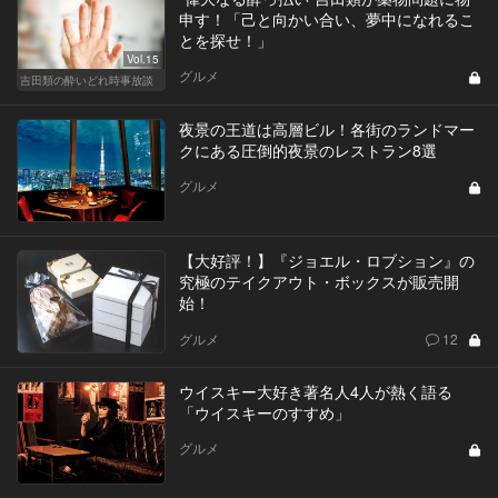
申す！「己と向かい合い、夢中になれるこ
とを探せ！」
Vol.15
グルメ
吉田類の酔いどれ時事放談
夜景の王道は高層ビル！各街のランドマー
クにある圧倒的夜景のレストラン8選
グルメ
【大好評！】『ジョエル・ロブション』の
究極のテイクアウト・ボックスが販売開
始！
グルメ
12
ウイスキー大好き著名人4人が熱く語る
「ウイスキーのすすめ」
グルメ