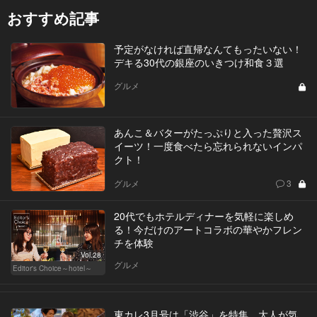
おすすめ記事
予定がなければ直帰なんてもったいない！
デキる30代の銀座のいきつけ和食３選
グルメ
あんこ＆バターがたっぷりと入った贅沢ス
イーツ！一度食べたら忘れられないインパ
クト！
グルメ
3
20代でもホテルディナーを気軽に楽しめ
る！今だけのアートコラボの華やかフレン
チを体験
Vol.28
グルメ
Editor's Choice～hotel～
東カレ3月号は「渋谷」を特集。大人が気