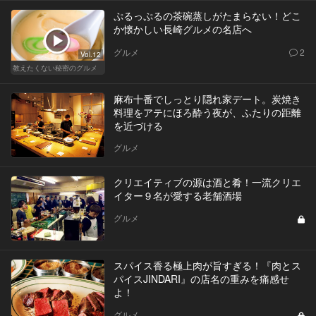
ぷるっぷるの茶碗蒸しがたまらない！どこ
か懐かしい長崎グルメの名店へ
グルメ
2
Vol.12
教えたくない秘密のグルメ
麻布十番でしっとり隠れ家デート。炭焼き
料理をアテにほろ酔う夜が、ふたりの距離
を近づける
グルメ
クリエイティブの源は酒と肴！一流クリエ
イター９名が愛する老舗酒場
グルメ
スパイス香る極上肉が旨すぎる！『肉とス
パイスJINDARI』の店名の重みを痛感せ
よ！
グルメ