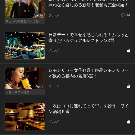
兼ねなく楽しめる新店も老舗も完全網羅！
グルメ
34
Vol.70
東カレの素敵な大人に必要なこと
日常デートで幸せを感じられる！ふらっと
寄りたいカジュアルレストラン2選
グルメ
レモンサワー女子歓喜！絶品レモンサワー
が飲める都内の名店6選！
グルメ
Vol.1
レモンサワー特集
「次はココに連れてって♡」を誘う、ワイ
ン酒場５選
グルメ