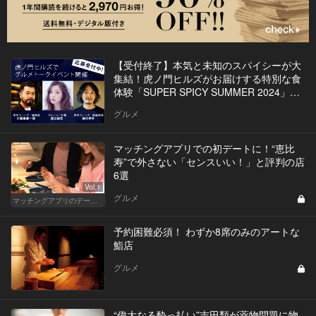
【受付終了】本気と未知のスパイシーが大
集結！虎ノ門ヒルズがお届けする特別な食
体験「SUPER SPICY SUMMER 2024」イ
ベントを開催
グルメ
マッチングアプリでの初デートに！“恵比
寿”で外さない「センスいい！」と評判の店
6選
Vol.1
グルメ
マッチングアプリのデートにおすすめの人気店
予約困難必須！ わずか8席のみのアートな
鮨店
グルメ
“偉大なる酔っ払い”吉田類が薬物問題に物