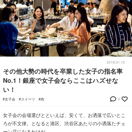
2018.01.10
その他大勢の時代を卒業した女子の指名率
No.1！銀座で女子会ならここはハズせな
い！
#女子会
#スイーツ
#肉
0
女子会の会場選びとといえば、安くて、お洒落で広いとこ
ろが不文律。となると港区、渋谷区あたりの小洒落たチェ
ーン店になるわけだ。