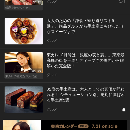
グルメ
1
Vol.20
銀座を遊びつくせ！
大人のための「鎌倉・寄り道リスト5
選」。絶品グルメから手土産にもぴったり
なスイーツまで
グルメ
東カレ12月号は「銀座の表と裏」。東京最
高峰の街を王道とディープさの両面から紐
解いた完全版！
Vol.103
グルメ
東カレの素敵な大人に必要なこと
32歳の手土産は、大人としての真価が問わ
れる！ シチュエーション別、絶対に喜ばれ
る手土産5選
グルメ