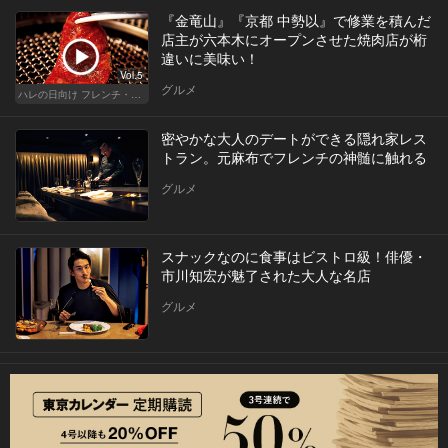
『金竜山』『京都 中勢以』で修業を積んだ
店主が六本木にオープンさせた焼肉店が桁
違いに美味い！
Vol.5
グルメ
ハレの日向け フレンチ・高級店
密やかな大人のデートができる隠れ家レス
トラン。元麻布でフレンチの神髄に触れる
グルメ
スナックなのに食事はビストロ級！俳優・
市川知宏が魅了された大人な名店
グルメ