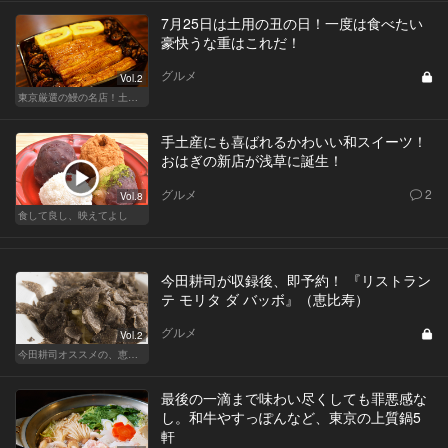
7月25日は土用の丑の日！一度は食べたい
豪快うな重はこれだ！
グルメ
Vol.2
東京厳選の鰻の名店！土用の丑の日じゃなくても行きたい
手土産にも喜ばれるかわいい和スイーツ！
おはぎの新店が浅草に誕生！
グルメ
2
Vol.8
食して良し、映えてよし
今田耕司が収録後、即予約！ 『リストラン
テ モリタ ダ バッボ』（恵比寿）
グルメ
Vol.2
今田耕司オススメの、恵比寿の気取らぬ名店
最後の一滴まで味わい尽くしても罪悪感な
し。和牛やすっぽんなど、東京の上質鍋5
軒