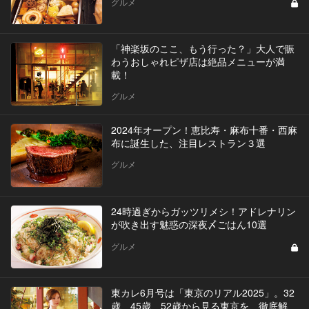
グルメ
「神楽坂のここ、もう行った？」大人で賑
わうおしゃれピザ店は絶品メニューが満
載！
グルメ
2024年オープン！恵比寿・麻布十番・西麻
布に誕生した、注目レストラン３選
グルメ
24時過ぎからガッツリメシ！アドレナリン
が吹き出す魅惑の深夜〆ごはん10選
グルメ
東カレ6月号は「東京のリアル2025」。32
歳、45歳、52歳から見る東京を、徹底解