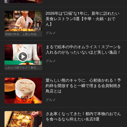
2026年は“口福”な1年に。新年に訪れたい
美食レストラン3選【中華・火鍋・おで
ん】
Vol.3
グルメ
背徳の年末、上質な年始。
まるで絵本の中のオムライス！スプーンを
入れるのがもったいないほど美しい逸品！
グルメ
Vol.1
ふわとろ卵グルメ！東京で外せない人気店
愛らしい熊のキャラに、心射抜かれる！予
約枠を開放すると一瞬で埋まる会員制焼き
鳥店とは
グルメ
さあ寒くなってきた！都内で本物のおでん
を食べるなら抑えたい名店3選