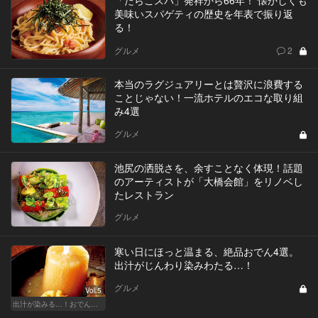
美味いスパゲティの歴史を年表で振り返
る！
グルメ
2
本当のラグジュアリーとは贅沢に浪費する
ことじゃない！一流ホテルのエコな取り組
み4選
グルメ
池尻の洒脱さを、余すことなく体現！話題
のアーティストが「大橋会館」をリノベし
たレストラン
グルメ
寒い日にほっと温まる、絶品おでん4選。
出汁がじんわり染みわたる…！
グルメ
Vol.5
出汁が染みる…！おでんが恋しい季節