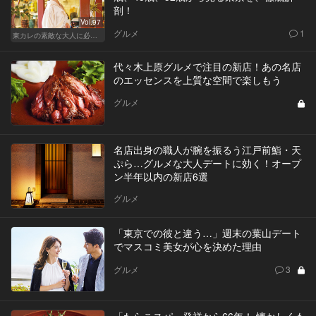
剖！
Vol.97
グルメ
1
東カレの素敵な大人に必要なこと
代々木上原グルメで注目の新店！あの名店
のエッセンスを上質な空間で楽しもう
グルメ
名店出身の職人が腕を振るう江戸前鮨・天
ぷら…グルメな大人デートに効く！オープ
ン半年以内の新店6選
グルメ
「東京での彼と違う…」週末の葉山デート
でマスコミ美女が心を決めた理由
グルメ
3
「たらこスパ」発祥から66年！ 懐かしくも