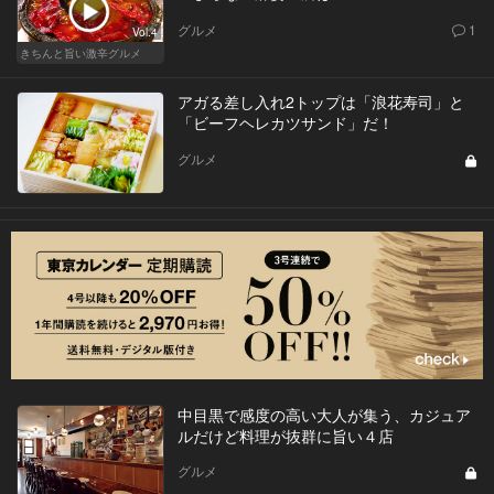
グルメ
1
Vol.4
きちんと旨い激辛グルメ
アガる差し入れ2トップは「浪花寿司」と
「ビーフヘレカツサンド」だ！
グルメ
中目黒で感度の高い大人が集う、カジュア
ルだけど料理が抜群に旨い４店
グルメ