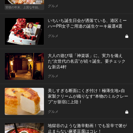
Vol.6
グルメ
背徳の年末、上質な年始。
いちいち誕生日会が洒落ている、港区ミー
ハーPR女子ご用達の誕生ケーキ厳選4選
グルメ
大人の遊び場「神楽坂」に、実力を備え
た“次世代の名店”が続々誕生。要チェック
な新店4軒
グルメ
美しすぎる断面にくぎ付け！極薄生地×自
家製クリームが織りなす“本物のミルクレー
プ”が新宿に上陸！
グルメ
地獄谷のような激辛動画！でも旨辛で箸が
止まらない麻婆豆腐はコレ！