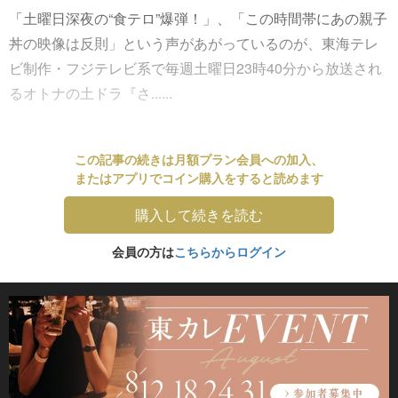
「土曜日深夜の“食テロ”爆弾！」、「この時間帯にあの親子
丼の映像は反則」という声があがっているのが、東海テレ
ビ制作・フジテレビ系で毎週土曜日23時40分から放送され
るオトナの土ドラ『さ......
この記事の続きは月額プラン会員への加入、
またはアプリでコイン購入をすると読めます
購入して続きを読む
会員の方は
こちらからログイン