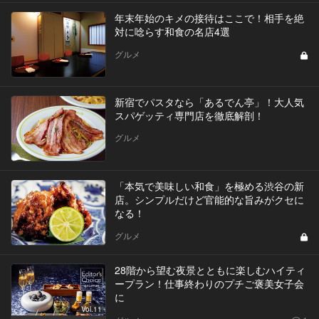
年末年始のキメの接待はここで！相手を絶
対に唸らす和食の名店4選
グルメ
新宿でパスタなら「あるでん亭」！大人気
スパゲッティ専門店を徹底解剖！
グルメ
「本気で美味しい和食」を極める渋谷の新
店。シンプルだけど官能的な旨みがクセに
なる！
グルメ
28階から望む夜景とともに楽しむハイティ
ープラン！仕事終わりのプチご褒美女子会
に
Vol.11