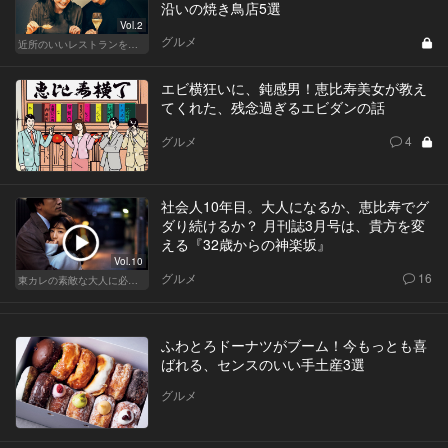
沿いの焼き鳥店5選
Vol.2
グルメ
近所のいいレストランを知りたい！東横、目黒線、世田谷などを深堀！
エビ横狂いに、鈍感男！恵比寿美女が教え
てくれた、残念過ぎるエビダンの話
グルメ
4
社会人10年目。大人になるか、恵比寿でグ
ダり続けるか？ 月刊誌3月号は、貴方を変
える『32歳からの神楽坂』
Vol.10
グルメ
16
東カレの素敵な大人に必要なこと
ふわとろドーナツがブーム！今もっとも喜
ばれる、センスのいい手土産3選
グルメ