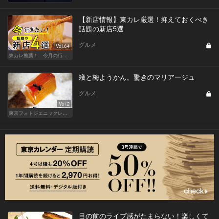
【新店情報】東カレ厳選！抑えておくべき
話題の新店5選
グルメ
Vol.64
東カレ推薦！ 今月の行くべき店
蟻と梅ようかん。驚きのマリアージュ
グルメ
Vol.2
東京フォトジェニックレストラン
目の前のライブ感がたまらない！楽しくて