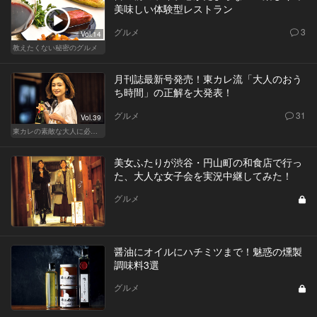
美味しい体験型レストラン
グルメ
3
Vol.14
教えたくない秘密のグルメ
月刊誌最新号発売！東カレ流「大人のおう
ち時間」の正解を大発表！
グルメ
31
Vol.39
東カレの素敵な大人に必要なこと
美女ふたりが渋谷・円山町の和食店で行っ
た、大人な女子会を実況中継してみた！
グルメ
醤油にオイルにハチミツまで！魅惑の燻製
調味料3選
グルメ