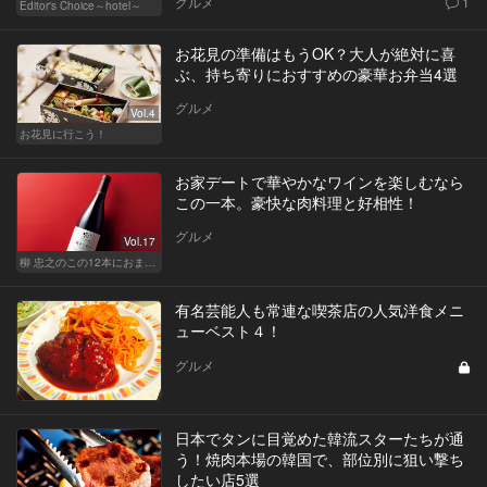
グルメ
1
Editor's Choice～hotel～
お花見の準備はもうOK？大人が絶対に喜
ぶ、持ち寄りにおすすめの豪華お弁当4選
グルメ
Vol.4
お花見に行こう！
お家デートで華やかなワインを楽しむなら
この一本。豪快な肉料理と好相性！
グルメ
Vol.17
柳 忠之のこの12本におまかせ
有名芸能人も常連な喫茶店の人気洋食メニ
ューベスト４！
グルメ
日本でタンに目覚めた韓流スターたちが通
う！焼肉本場の韓国で、部位別に狙い撃ち
したい店5選