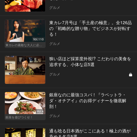
グルメ
東カレ7月号は「手土産の極意」。全126品
の「戦略的な贈り物」でビジネスが好転す
る！
Vol.110
グルメ
東カレの素敵な大人に必要なこと
狭い店ほど採算度外視!? こだわりの美食を
追求する、小体な店5選
グルメ
銀座なのに最強コスパ！『ラベットラ・
ダ・オチアイ』のお得ディナーを徹底解
剖！
Vol.4
グルメ
銀座を遊びつくせ！
通も唸る日本酒がここにある！極上の酒が
呑める名店5選