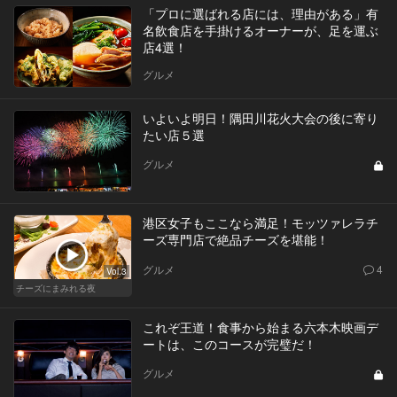
「プロに選ばれる店には、理由がある」有
名飲食店を手掛けるオーナーが、足を運ぶ
店4選！
グルメ
いよいよ明日！隅田川花火大会の後に寄り
たい店５選
グルメ
港区女子もここなら満足！モッツァレラチ
ーズ専門店で絶品チーズを堪能！
グルメ
4
Vol.3
チーズにまみれる夜
これぞ王道！食事から始まる六本木映画デ
ートは、このコースが完璧だ！
グルメ