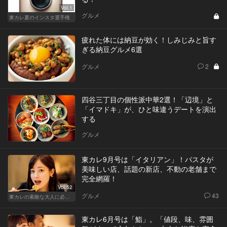
Vol.1
グルメ
東カレ夏のインスタ選手権
疲れた体には納豆が効く！しみじみと旨す
ぎる納豆グルメ6選
グルメ
2
四谷三丁目の個性派中華2選！「辺境」と
「イマドキ」が、ひと味違うデートを演出
する
グルメ
東カレ9月号は「イタリアン」！パスタが
美味しい店、話題の新店、不動の老舗まで
完全網羅！
Vol.52
グルメ
43
東カレの素敵な大人に必要なこと
東カレ6月号は「鮨」。「値段、味、雰囲