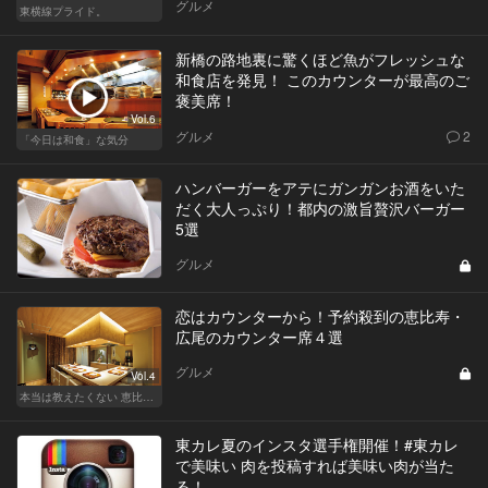
グルメ
東横線プライド。
新橋の路地裏に驚くほど魚がフレッシュな
和食店を発見！ このカウンターが最高のご
褒美席！
Vol.6
グルメ
2
「今日は和食」な気分
ハンバーガーをアテにガンガンお酒をいた
だく大人っぷり！都内の激旨贅沢バーガー
5選
グルメ
恋はカウンターから！予約殺到の恵比寿・
広尾のカウンター席４選
グルメ
Vol.4
本当は教えたくない 恵比寿・広尾の名店15
東カレ夏のインスタ選手権開催！#東カレ
で美味い 肉を投稿すれば美味い肉が当た
る！