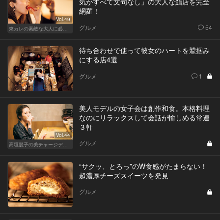
気がすべて文句なし」の大人な鮨店を完全
網羅！
Vol.49
グルメ
54
東カレの素敵な大人に必要なこと
待ち合わせで使って彼女のハートを鷲掴み
にする店4選
グルメ
1
美人モデルの女子会は創作和食。本格料理
なのにリラックスして会話が愉しめる常連
３軒
Vol.44
グルメ
高垣麗子の美チャージディナー
“サクッ、とろっ”のW食感がたまらない！
超濃厚チーズスイーツを発見
グルメ