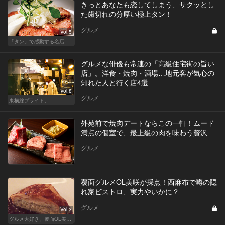
きっとあなたも恋してしまう、サクッとし
た歯切れの分厚い極上タン！
グルメ
Vol.5
「タン」で感動する名店
グルメな俳優も常連の「高級住宅街の旨い
店」。洋食・焼肉・酒場…地元客が気心の
知れた人と行く店4選
Vol.8
グルメ
東横線プライド。
外苑前で焼肉デートならこの一軒！ムード
満点の個室で、最上級の肉を味わう贅沢
グルメ
覆面グルメOL美咲が採点！西麻布で噂の隠
れ家ビストロ、実力やいかに？
グルメ
Vol.3
グルメ大好き、覆面OL美咲が行く