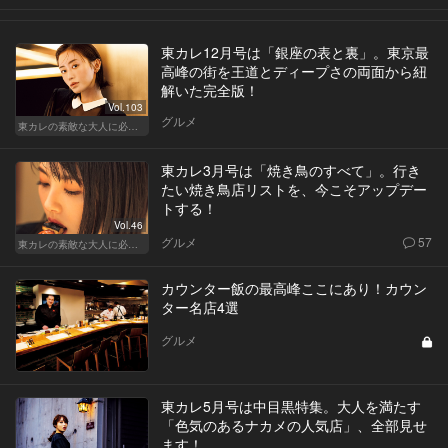
東カレ12月号は「銀座の表と裏」。東京最
高峰の街を王道とディープさの両面から紐
解いた完全版！
Vol.103
グルメ
東カレの素敵な大人に必要なこと
東カレ3月号は「焼き鳥のすべて」。行き
たい焼き鳥店リストを、今こそアップデー
トする！
Vol.46
グルメ
57
東カレの素敵な大人に必要なこと
カウンター飯の最高峰ここにあり！カウン
ター名店4選
グルメ
東カレ5月号は中目黒特集。大人を満たす
「色気のあるナカメの人気店」、全部見せ
ます！