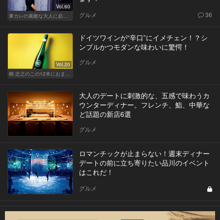
Vol.60
グルメ
36
東カレの素敵な大人に必要なこと
ドイツワインが“辛口”にイメチェン！？シ
ンプルかつモダンな味わいに驚愕！
グルメ
Vol.20
柳 忠之のこの12本におまかせ
大人のデートに刺激的な、五感で味わうカ
ウンターディナー。フレンチ、鮨、中華な
ど話題の新店6選
グルメ
ロマンチックが止まらない！週末ディナー
デートの前に立ち寄りたい品川のイベント
はこれだ！
グルメ