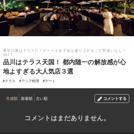
2017.08.21
東京の夏はテラスだ！デートも女子会も盛り上がること間違いなし！
Vol.1
品川はテラス天国！ 都内随一の解放感が心
地よすぎる大人気店３選
#テラス
#アジア料理
#デート
共感順
新着順
古い順
コメントする
コメントはまだありません。