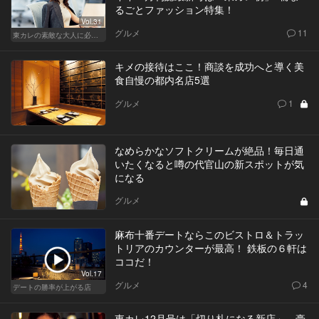
るごとファッション特集！
Vol.31
グルメ
11
東カレの素敵な大人に必要なこと
キメの接待はここ！商談を成功へと導く美
食自慢の都内名店5選
グルメ
1
なめらかなソフトクリームが絶品！毎日通
いたくなると噂の代官山の新スポットが気
になる
グルメ
麻布十番デートならこのビストロ＆トラッ
トリアのカウンターが最高！ 鉄板の６軒は
ココだ！
Vol.17
グルメ
4
デートの勝率が上がる店
東カレ12月号は「切り札になる新店」。豪