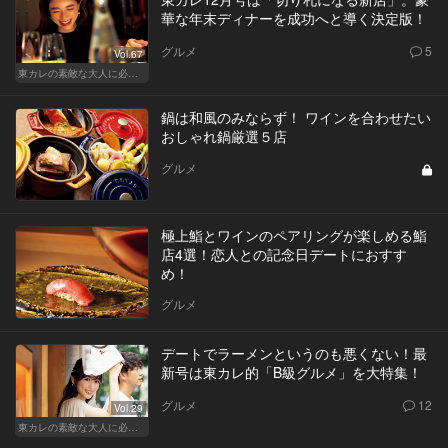
華な年末ディナーを成功へと導く決定版！
グルメ
5
Vol.67
東カレの素敵な大人に必要なこと
鍋は和風のみならず！ ワインを合わせたい
おしゃれ鍋厳選５店
グルメ
極上鮨とワインのペアリングが楽しめる鮨
店4選！恋人との記念日デートにおすす
め！
グルメ
デートでラーメンというのも悪くない！最
新号は東カレ的「B級グルメ」を大特集！
グルメ
12
Vol.29
東カレの素敵な大人に必要なこと