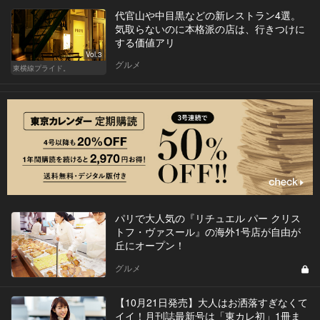
代官山や中目黒などの新レストラン4選。
気取らないのに本格派の店は、行きつけに
する価値アリ
Vol.3
グルメ
東横線プライド。
パリで大人気の『リチュエル パー クリス
トフ・ヴァスール』の海外1号店が自由が
丘にオープン！
グルメ
【10月21日発売】大人はお洒落すぎなくて
イイ！月刊誌最新号は「東カレ初」1冊ま