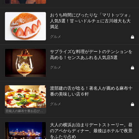
おうち時間にぴったりな「マリトッツォ」
人気5選！甘～いドルチェに古川雄大も大
満足
グルメ
サプライズな料理がデートのテンションを
高める！センスあふれる人気店5選
グルメ
渡部建の舌が唸る！著名人が薦める麻布十
番の美味しい店６軒
グルメ
Vol.1
芸能人の麻布十番お忍び店リスト
大人の横浜お泊まりデートストーリー。昼
のアペからディナー、最後はホテルで夜景
をふたり占め