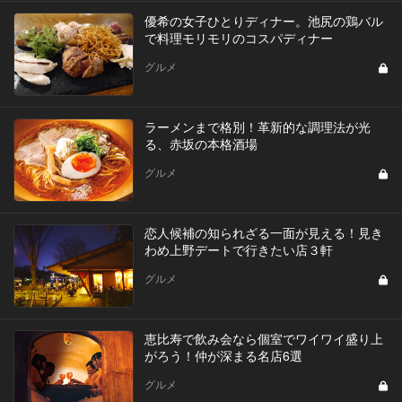
優希の女子ひとりディナー。池尻の鶏バル
で料理モリモリのコスパディナー
グルメ
ラーメンまで格別！革新的な調理法が光
る、赤坂の本格酒場
グルメ
恋人候補の知られざる一面が見える！見き
わめ上野デートで行きたい店３軒
グルメ
恵比寿で飲み会なら個室でワイワイ盛り上
がろう！仲が深まる名店6選
グルメ