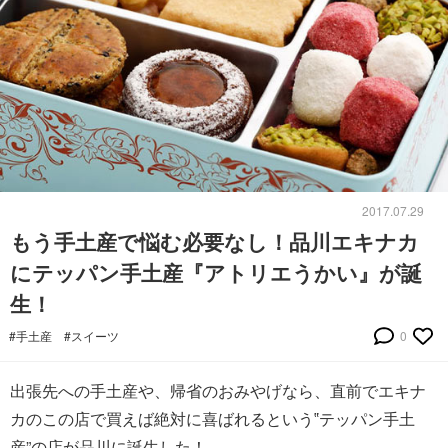
2017.07.29
もう手土産で悩む必要なし！品川エキナカ
にテッパン手土産『アトリエうかい』が誕
生！
#手土産
#スイーツ
0
出張先への手土産や、帰省のおみやげなら、直前でエキナ
カのこの店で買えば絶対に喜ばれるという‟テッパン手土
産”の店が品川に誕生した！