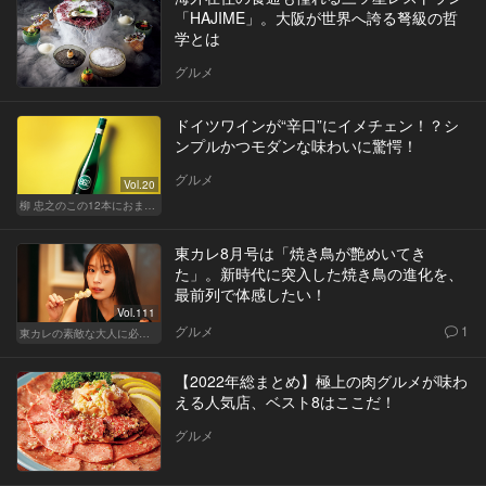
「HAJIME」。大阪が世界へ誇る弩級の哲
学とは
グルメ
ドイツワインが“辛口”にイメチェン！？シ
ンプルかつモダンな味わいに驚愕！
グルメ
Vol.20
柳 忠之のこの12本におまかせ
東カレ8月号は「焼き鳥が艶めいてき
た」。新時代に突入した焼き鳥の進化を、
最前列で体感したい！
Vol.111
グルメ
1
東カレの素敵な大人に必要なこと
【2022年総まとめ】極上の肉グルメが味わ
える人気店、ベスト8はここだ！
グルメ