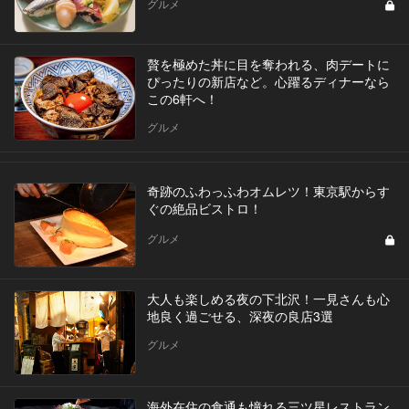
グルメ
贅を極めた丼に目を奪われる、肉デートに
ぴったりの新店など。心躍るディナーなら
この6軒へ！
グルメ
奇跡のふわっふわオムレツ！東京駅からす
ぐの絶品ビストロ！
グルメ
大人も楽しめる夜の下北沢！一見さんも心
地良く過ごせる、深夜の良店3選
グルメ
海外在住の食通も憧れる三ツ星レストラン