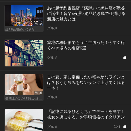
あの超予約困難店『鍈輝』の姉妹店が渋谷
に誕生！音楽×夜景×絶品焼き鳥で仕掛ける
新店の魅力とは
Vol.2
グルメ
焼き鳥が艶めいてきた
築地の移転までもう半年切った！今すぐ行
くべき場内の名店6選
グルメ
この夏、家に常備したい軽やかなワインと
は？おうち飲みをワンランク上げてくれる
一本！
Vol.8
グルメ
柳 忠之のこの12本におまかせ
「記憶に残るひとくち」でデートを制す！
彼女を虜にする、お手頃価格のイタリアン
グルメ
1