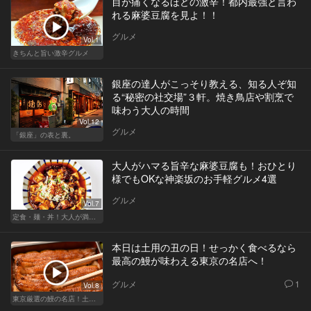
目が痛くなるほどの激辛！都内最強と言わ
れる麻婆豆腐を見よ！！
グルメ
Vol.1
きちんと旨い激辛グルメ
銀座の達人がこっそり教える、知る人ぞ知
る“秘密の社交場”３軒。焼き鳥店や割烹で
味わう大人の時間
Vol.12
グルメ
「銀座」の表と裏。
大人がハマる旨辛な麻婆豆腐も！おひとり
様でもOKな神楽坂のお手軽グルメ4選
グルメ
Vol.7
定食・麺・丼！大人が満足できるサクッとグルメ
本日は土用の丑の日！せっかく食べるなら
最高の鰻が味わえる東京の名店へ！
グルメ
1
Vol.8
東京厳選の鰻の名店！土用の丑の日じゃなくても行きたい