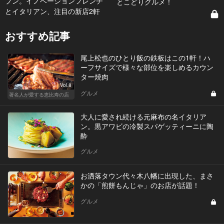
プン。イノベーションフレンチ
とこどりグルメ！
とイタリアン、注目の新店2軒
おすすめ記事
尾上松也のひとり飯の鉄板はこの1軒！ハ
ーフサイズで様々な部位を楽しめるカウン
ター焼肉
Vol.8
グルメ
著名人が愛する恵比寿の店
大人に愛され続ける元麻布の名イタリア
ン。黒アワビの冷製スパゲッティーニに陶
酔
グルメ
お洒落タウン代々木八幡に出現した、まさ
かの「煎餅もんじゃ」のお店が話題！
グルメ