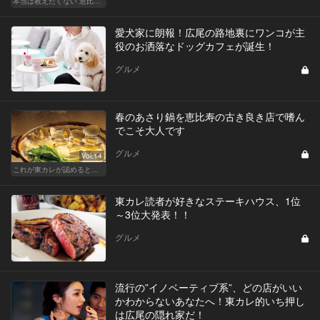
本当は教えたくない 恵比寿・広尾の名店15
愛犬家に朗報！広尾の路地裏にワンコが主
役のお洒落なドッグカフェが誕生！
グルメ
春のあさり鍋を恵比寿の古き良き店で嗜ん
でこそ大人です
グルメ
Vol.14
これが東カレが認めるとっておきの和食店
東カレ読者が好きなステーキハウス、1位
～3位大発表！！
グルメ
流行の”イノベーティブ系”、どの店がいい
かわからないあなたへ！東カレ的いち押し
は広尾の隠れ家だ！