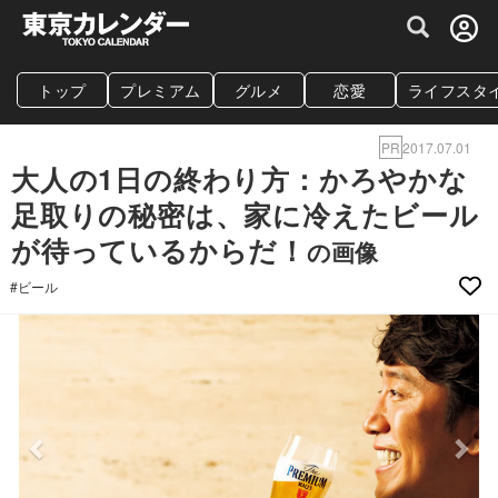
グルメ情報・プレミアムレストラン予約サイト
トップ
プレミアム
グルメ
恋愛
ライフスタ
PR
2017.07.01
大人の1日の終わり方：かろやかな
足取りの秘密は、家に冷えたビール
が待っているからだ！
の画像
#ビール