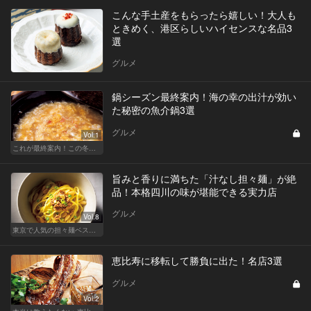
こんな手土産をもらったら嬉しい！大人も
ときめく、港区らしいハイセンスな名品3
選
グルメ
鍋シーズン最終案内！海の幸の出汁が効い
た秘密の魚介鍋3選
グルメ
Vol.1
これが最終案内！この冬食べたい秘密の鍋
旨みと香りに満ちた「汁なし担々麺」が絶
品！本格四川の味が堪能できる実力店
グルメ
Vol.8
東京で人気の担々麺ベストセレクション！
恵比寿に移転して勝負に出た！名店3選
グルメ
Vol.2