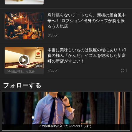
肩肘張らないデートなら、新橋の屋台風中
華へ！“ロブション”出身のシェフが腕を振
るう人気店
グルメ
本当に美味しいものは銀座の端にあり！和
食の極み『かんだ』イズムを継承した新富
町の新店がすごい！
Vol.5
グルメ
1
「今日は和食」な気分
フォローする
この記事が気に入ったらいいね！しよう