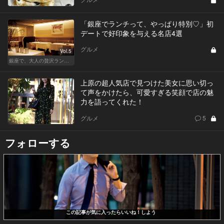
「銀座でランチって、やっぱり特別♡」初
デートで好印象を与える名店4選
グルメ
Vol.5
銀座で、大人の贅沢ランチを楽しもう
上原の超人気店で見つけた美女に思い切っ
て声をかけたら、可愛すぎる笑顔で店の魅
力を語ってくれた！
グルメ
5
フォローする
この記事が気に入ったらいいね！しよう