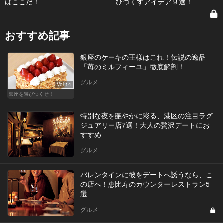
はここだ！
びつくすアイデア９選！
おすすめ記事
銀座のケーキの王様はこれ！伝説の逸品
「苺のミルフィーユ」徹底解剖！
グルメ
Vol.14
銀座を遊びつくせ！
特別な夜を艶やかに彩る、港区の注目ラグ
ジュアリー店7選！大人の贅沢デートにお
すすめ
グルメ
バレンタインに彼をデートへ誘うなら、こ
の店へ！恵比寿のカウンターレストラン5
選
グルメ