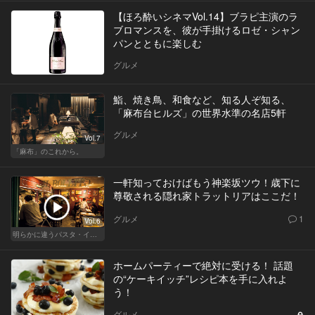
【ほろ酔いシネマVol.14】ブラピ主演のラ
ブロマンスを、彼が手掛けるロゼ・シャン
パンとともに楽しむ
グルメ
鮨、焼き鳥、和食など、知る人ぞ知る、
「麻布台ヒルズ」の世界水準の名店5軒
グルメ
Vol.7
「麻布」のこれから。
一軒知っておけばもう神楽坂ツウ！歳下に
尊敬される隠れ家トラットリアはここだ！
グルメ
1
Vol.6
明らかに違うパスタ・イタリアン
ホームパーティーで絶対に受ける！ 話題
の“ケーキイッチ”レシピ本を手に入れよ
う！
グルメ