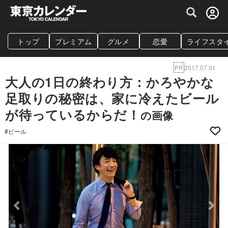
グルメ情報・プレミアムレストラン予約サイト
トップ
プレミアム
グルメ
恋愛
ライフスタ
PR
2017.07.01
大人の1日の終わり方：かろやかな
足取りの秘密は、家に冷えたビール
が待っているからだ！
の画像
#ビール