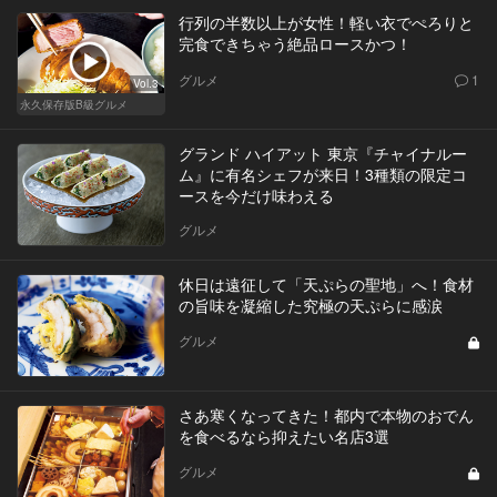
行列の半数以上が女性！軽い衣でぺろりと
完食できちゃう絶品ロースかつ！
グルメ
1
Vol.3
永久保存版B級グルメ
グランド ハイアット 東京『チャイナルー
ム』に有名シェフが来日！3種類の限定コ
ースを今だけ味わえる
グルメ
休日は遠征して「天ぷらの聖地」へ！食材
の旨味を凝縮した究極の天ぷらに感涙
グルメ
さあ寒くなってきた！都内で本物のおでん
を食べるなら抑えたい名店3選
グルメ