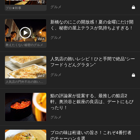
Vol.2
グルメ
プロ★幹事
新橋なのにこの開放感！夏の金曜にだけ開
く、秘密の屋上テラスが気持ちよすぎる！
グルメ
Vol.4
教えたくない秘密のグルメ
人気店の賄いレシピ！ひと手間で絶品“シー
フードうどんグラタン”
グルメ
Vol.2
人気店の門外不出の賄いレシピ
鮨の評論家が提案する、最推しの鮨店2
軒。奥渋谷と銀座の良店は、デートにもぴ
ったり！
グルメ
プロの味は桁違いの旨さ！これぞ4番打者
のチャーハン６選