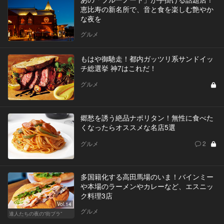
恵比寿の新名所で、音と食を楽しむ艶やか
な夜を
グルメ
もはや御馳走！都内ガッツリ系サンドイッ
チ総選挙 神7はこれだ！
グルメ
郷愁を誘う絶品ナポリタン！無性に食べた
くなったらオススメな名店5選
グルメ
2
多国籍化する高田馬場のいま！バインミー
や本場のラーメンやカレーなど、エスニッ
ク料理3店
Vol.14
グルメ
達人たちの夜の“街ブラ”