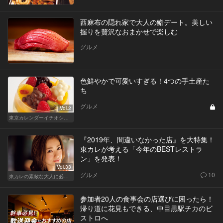
西麻布の隠れ家で大人の鮨デート。美しい
握りを贅沢なおまかせで楽しむ
グルメ
色鮮やかで可愛いすぎる！4つの手土産た
ち
グルメ
Vol.2
東京カレンダーイチオシ！絶対外さない手土産
『2019年、間違いなかった店』を大特集！
東カレが考える「今年のBESTレストラ
ン」を発表！
Vol.33
グルメ
10
東カレの素敵な大人に必要なこと
参加者20人の食事会の店選びに困ったら！
帰り道に花見もできる、中目黒駅チカのビ
ストロへ