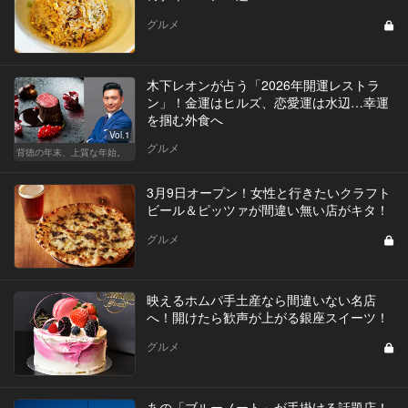
グルメ
木下レオンが占う「2026年開運レストラ
ン」！金運はヒルズ、恋愛運は水辺…幸運
を掴む外食へ
Vol.1
グルメ
背徳の年末、上質な年始。
3月9日オープン！女性と行きたいクラフト
ビール＆ピッツァが間違い無い店がキタ！
グルメ
映えるホムパ手土産なら間違いない名店
へ！開けたら歓声が上がる銀座スイーツ！
グルメ
あの「ブルーノート」が手掛ける話題店！