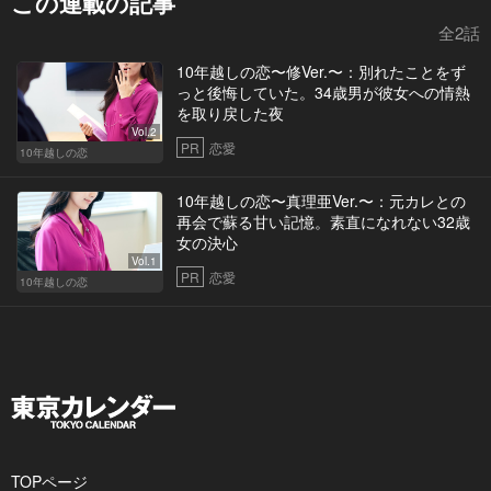
この連載の記事
全2話
10年越しの恋〜修Ver.〜：別れたことをず
っと後悔していた。34歳男が彼女への情熱
を取り戻した夜
Vol.2
PR
恋愛
10年越しの恋
10年越しの恋〜真理亜Ver.〜：元カレとの
再会で蘇る甘い記憶。素直になれない32歳
女の決心
Vol.1
PR
恋愛
10年越しの恋
TOPページ