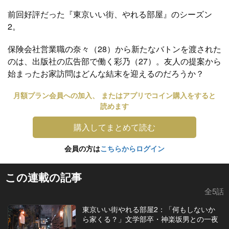
前回好評だった『東京いい街、やれる部屋』のシーズン
2。
保険会社営業職の奈々（28）から新たなバトンを渡された
のは、出版社の広告部で働く彩乃（27）。友人の提案から
始まったお家訪問はどんな結末を迎えるのだろうか？
月額プラン会員への加入、 またはアプリでコイン購入をすると
読めます
購入してまとめて読む
会員の方は
こちらからログイン
この連載の記事
全5話
東京いい街やれる部屋2：「何もしないか
ら家くる？」文学部卒・神楽坂男との一夜