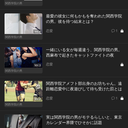
関西学院の男
最愛の彼女に何もかもを奪われた関西学院
の男。彼を待つ結末とは？
恋愛
1
Vol.4
関西学院の男
一緒にいる女が毎週違う、関西学院の男。
西麻布で起きたキャットファイトの夜
恋愛
Vol.3
関西学院の男
関西学院アメフト部出身のお坊ちゃん。遠
距離恋愛中に夜遊びして待ち受けた罰とは
恋愛
1
Vol.2
関西学院の男
実は関西学院の男がモテるらしいと、東京
カレンダー界隈でひそかに話題