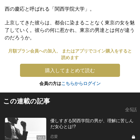
西の慶応と呼ばれる「関西学院大学」。
上京してきた彼らは、都会に染まることなく東京の女を魅
了していく。彼らの何に惹かれ、東京の男達とは何が違う
のだろうか。
月額プラン会員への加入、 またはアプリでコイン購入をすると
読めます
購入してまとめて読む
会員の方は
こちらからログイン
この連載の記事
全5話
優しすぎる関西学院の男が、理解に苦しん
だ女心とは!?
恋愛
Vol.5