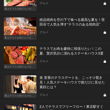
グルメ
Vol.5
夏はテラス＆肉グルメを開放的に楽しもう
絶品焼肉を空の下で食べる最高な夏を！世
田谷で人気を博す“テラスのある焼肉店”
グルメ
Vol.4
夏はテラス＆肉グルメを開放的に楽しもう
テラスでお肉を豪快に頬張りたい！この
夏、贅沢気分に浸れるステーキハウス3選
グルメ
Vol.3
夏はテラス＆肉グルメを開放的に楽しもう
泉 里香のテラスデートを、こっそり覗き
見！人気ステーキハウスで彼だけに見せた
素顔とは？
Vol.2
グルメ
夏はテラス＆肉グルメを開放的に楽しもう
2人でテラスでフリーフロー！東京駅すぐ