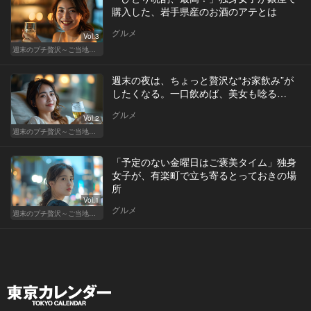
購入した、岩手県産のお酒のアテとは
グルメ
Vol.3
週末のプチ贅沢～ご当地グルメ～
週末の夜は、ちょっと贅沢な“お家飲み”が
したくなる。一口飲めば、美女も唸る…
グルメ
Vol.2
週末のプチ贅沢～ご当地グルメ～
「予定のない金曜日はご褒美タイム」独身
女子が、有楽町で立ち寄るとっておきの場
所
Vol.1
グルメ
週末のプチ贅沢～ご当地グルメ～