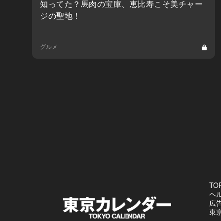
知ってた？馬肉の宝庫、恵比寿こそ美チャー
ジの聖地！
グルメ
TO
ヘ
広
東