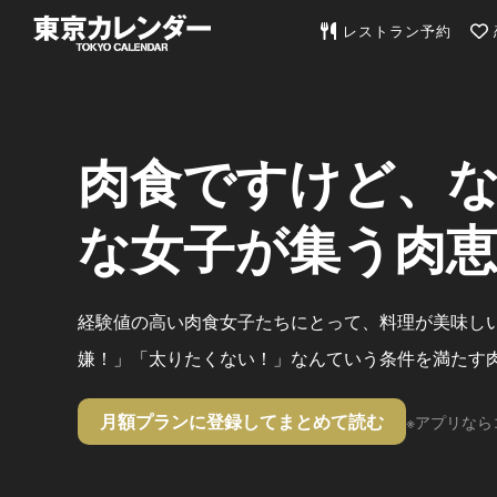
東京カレンダー | 最
レストラン予約
肉食ですけど、
な女子が集う肉
経験値の高い肉食女子たちにとって、料理が美味し
嫌！」「太りたくない！」なんていう条件を満たす
月額プランに登録してまとめて読む
※アプリなら