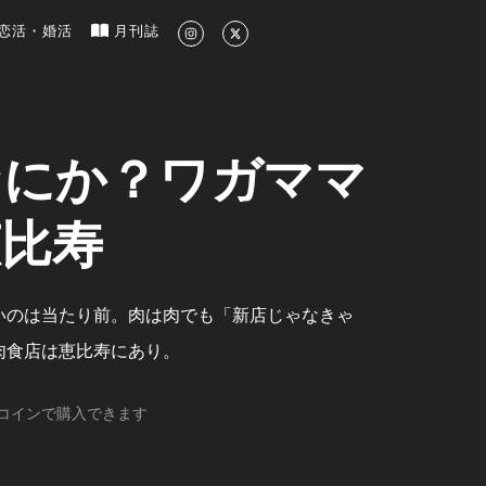
新のグルメ、洗練されたライフスタイル情報
恋活・婚活
月刊誌
なにか？ワガママ
恵比寿
いのは当たり前。肉は肉でも「新店じゃなきゃ
肉食店は恵比寿にあり。
コインで購入できます