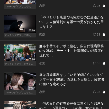
Vol.10
恋愛
25
マッチングアプリの答えあわせ【Q】～SEASON2～
「やりとりも店選びも完璧なのに連絡がな
い…」自信過剰の弁護士の男がおかした重
大なミス
Vol.9
恋愛
23
マッチングアプリの答えあわせ【Q】～SEASON2～
麻布十番で初アポに臨む、広告代理店勤務
の女28歳。デート中、仕事関係の邪魔者が
現れて…
Vol.8
恋愛
35
マッチングアプリの答えあわせ【Q】～SEASON2～
昼は営業事務をしている“自称”インスタグ
ラマー女子28歳。寿退社を目指し、経営者
に狙いを定めるが…
Vol.7
恋愛
28
マッチングアプリの答えあわせ【Q】～SEASON2～
「他の女性の存在を完璧に無くした部屋な
のに…」5回目のデートの後、女が何もせ