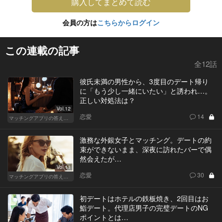
購入してまとめて読む
会員の方は
こちらからログイン
この連載の記事
全12話
彼氏未満の男性から、3度目のデート帰り
に「もう少し一緒にいたい」と誘われ…。
正しい対処法は？
Vol.12
恋愛
14
マッチングアプリの答えあわせ【Q】～SEASON2～
激務な外銀女子とマッチング。デートの約
束ができないまま、深夜に訪れたバーで偶
然会えたが…
Vol.11
恋愛
30
マッチングアプリの答えあわせ【Q】～SEASON2～
初デートはホテルの鉄板焼き、2回目はお
鮨デート。代理店男子の完璧デートのNG
ポイントとは…