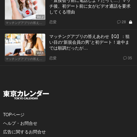
チ後、初デート前に女がビデオ通話を要求
してくる理由
Vol.2
恋愛
28
マッチングアプリの答えあわせ【Q】～SEASON2～
マッチングアプリの答えあわせ【Q】：狙
い目の“新規会員の男”と初デート！途中ま
では順調だったが…
Vol.1
恋愛
35
マッチングアプリの答えあわせ【Q】～SEASON2～
TOPページ
ヘルプ・お問合せ
広告に関するお問合せ