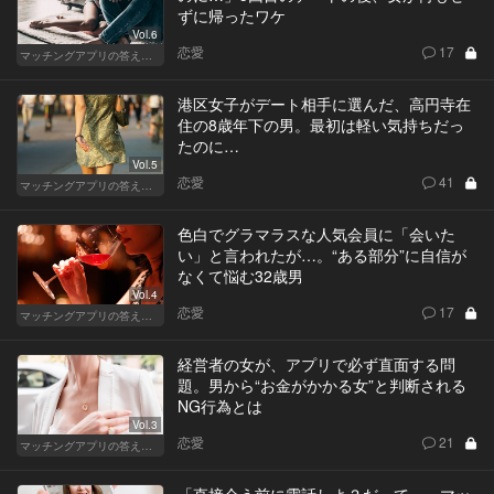
ずに帰ったワケ
Vol.6
恋愛
17
マッチングアプリの答えあわせ【Q】～SEASON2～
港区女子がデート相手に選んだ、高円寺在
住の8歳年下の男。最初は軽い気持ちだっ
たのに…
Vol.5
恋愛
41
マッチングアプリの答えあわせ【Q】～SEASON2～
色白でグラマラスな人気会員に「会いた
い」と言われたが…。“ある部分”に自信が
なくて悩む32歳男
Vol.4
恋愛
17
マッチングアプリの答えあわせ【Q】～SEASON2～
経営者の女が、アプリで必ず直面する問
題。男から“お金がかかる女”と判断される
NG行為とは
Vol.3
恋愛
21
マッチングアプリの答えあわせ【Q】～SEASON2～
「直接会う前に電話しよ？だって…」マッ